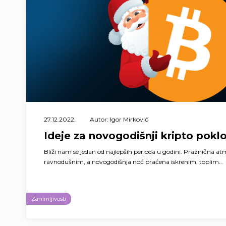
27.12.2022.
Autor: Igor Mirković
Ideje za novogodišnji kripto pokl
Bliži nam se jedan od najlepših perioda u godini. Praznična at
ravnodušnim, a novogodišnja noć praćena iskrenim, toplim...
Zanimljivosti