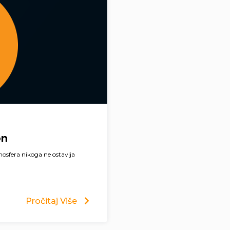
on
mosfera nikoga ne ostavlja
Pročitaj Više