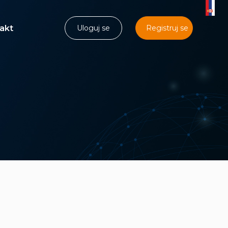
akt
Uloguj se
Registruj se