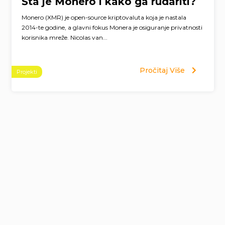
Šta je Monero i kako ga rudariti?
Monero (XMR) je open-source kriptovaluta koja je nastala
2014-te godine, a glavni fokus Monera je osiguranje privatnosti
korisnika mreže. Nicolas van...
Pročitaj Više
Projekti
Page
navigation