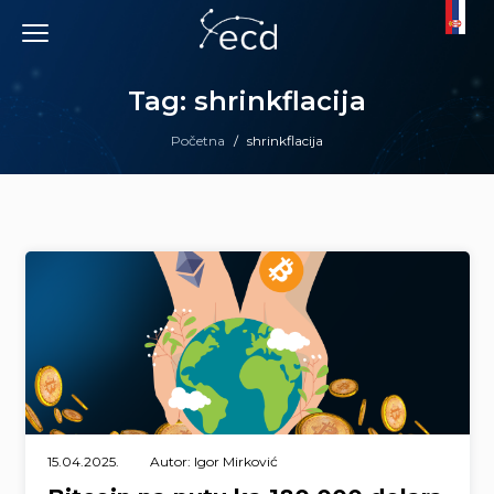
Skip
to
content
Tag: shrinkflacija
Početna
/
shrinkflacija
15.04.2025.
Autor: Igor Mirković