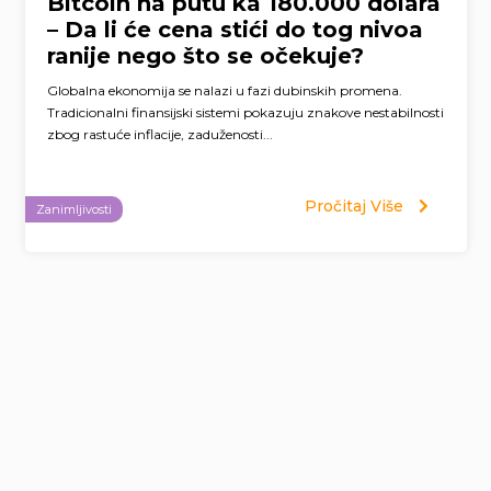
Bitcoin na putu ka 180.000 dolara
– Da li će cena stići do tog nivoa
ranije nego što se očekuje?
Globalna ekonomija se nalazi u fazi dubinskih promena.
Tradicionalni finansijski sistemi pokazuju znakove nestabilnosti
zbog rastuće inflacije, zaduženosti...
Pročitaj Više
Zanimljivosti
Page
navigation