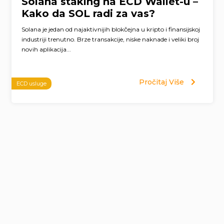
Solana staking na ECD Wallet-u –
Kako da SOL radi za vas?
Solana je jedan od najaktivnijih blokčejna u kripto i finansijskoj
industriji trenutno. Brze transakcije, niske naknade i veliki broj
novih aplikacija...
Pročitaj Više
ECD usluge
Page
navigation