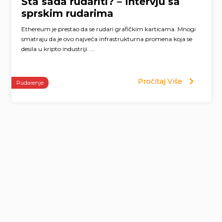
Šta sada rudariti? – Intervju sa
sprskim rudarima
Ethereum je prestao da se rudari grafičkim karticama. Mnogi
smatraju da je ovo najveća infrastrukturna promena koja se
desila u kripto industriji. ...
Pročitaj Više
Rudarenje
Page
navigation