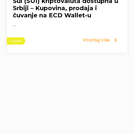
Sui (SUI) kriptovaluta dostupna u
Srbiji – Kupovina, prodaja i
čuvanje na ECD Wallet-u
...
Pročitaj Više
Projekti
Page
navigation