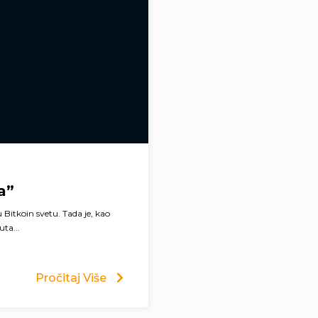
a”
 Bitkoin svetu. Tada je, kao
ta...
Pročitaj Više