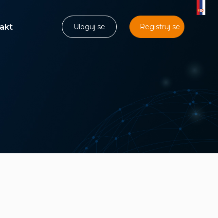
akt
Uloguj se
Registruj se