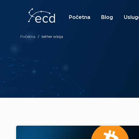
Skip
to
content
Početna
Blog
Uslug
Početna
/
tether srbija