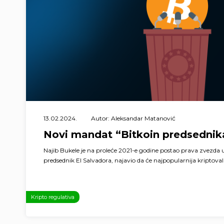
13.02.2024.
Autor: Aleksandar Matanović
Novi mandat “Bitkoin predsednik
Najib Bukele je na proleće 2021-e godine postao prava zvezda u
predsednik El Salvadora, najavio da će najpopularnija kriptovalu
Kripto regulativa