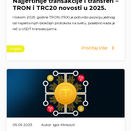
Najjeftinije transakcije i transferi –
TRON i TRC20 novosti u 2025.
I tokom 2025. godine TRON (TRX) je potvrdio poziciju jednog
od najaktivnijih blokčejn protokola na svetu, posebno kada je
reč o USDT transakcijama...
Pročitaj Više
Projekti
05.09.2023.
Autor: Igor Mirković