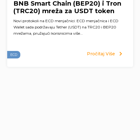
BNB Smart Chain (BEP20) i Tron
(TRC20) mreža za USDT token
Novi protokoli na ECD menjačnici: ECD menjačnica i ECD
Wallet sada podržavaju Tether (USDT) na TRC20 i BEP20
mrežama, pružajući korisnicima više...
Pročitaj Više
ECD
Page
navigation