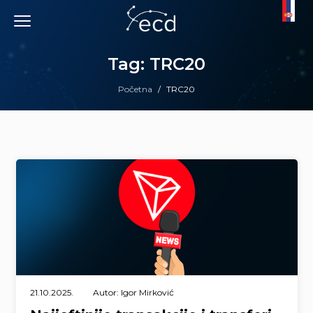
Skip
to
content
Tag: TRC20
Početna
/
TRC20
21.10.2025.
Autor: Igor Mirković