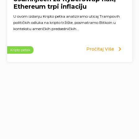
Ethereum trpi inflaciju
U ovom izdanju Kripto petka analiziramo uticaj Trampovih
političkih odluka na kripto tržište, posmatramo Bitkoin u
kontekstu američkih predsedničkih...
Pročitaj Više
Kripto petak
Page
navigation