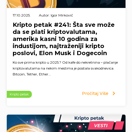
17.10.2025.
Autor: Igor Mirković
Kripto petak #241: Šta sve može
da se plati kriptovalutama,
amerika kasni 10 godina za
industijom, najtraženiji kripto
poslovi, Elon Musk i Dogecoin
Ko sve prima kripto u 2025.? Od kafe do nekretnina – plaćanje
kriptovalutama na nekim mestima je postala svakodnevica.
Bitcoin, Tether, Ether...
Pročitaj Više
Kripto petak