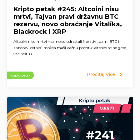
Kripto petak #245: Altcoini nisu
mrtvi, Tajvan pravi državnu BTC
rezervu, novo obraćanje Vitalika,
Blackrock i XRP
Altcoini nisu mrtvi – samo su odrastali Narativ „uzmi BTC i
zaboravi ostalo” možda maši važnu poentu: altcoini se ne gase,
već rastu u...
Pročitaj Više
Kripto petak