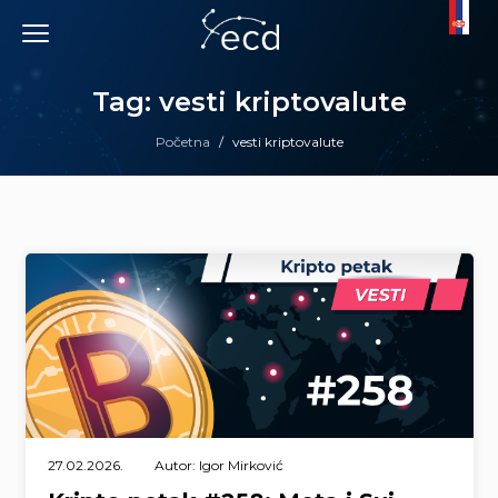
Skip
to
content
Tag: vesti kriptovalute
Početna
/
vesti kriptovalute
27.02.2026.
Autor: Igor Mirković