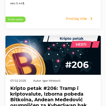
oko 0,44$.
Pročitaj Više
Kripto petak
07.02.2025.
Autor: Igor Mirković
Kripto petak #206: Tramp i
kriptovalute, Izborna pobeda
Bitkoina, Andean Međedović
osumnjičen za KyberSwap hak,