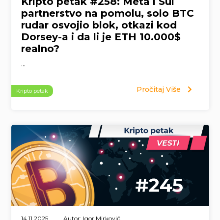
Kripto petak #258: Meta i Sui
partnerstvo na pomolu, solo BTC
rudar osvojio blok, otkazi kod
Dorsey-a i da li je ETH 10.000$
realno?
...
Pročitaj Više
Kripto petak
14.11.2025.
Autor: Igor Mirković