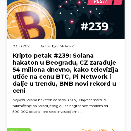
03.10.2025.
Autor: Igor Mirković
Kripto petak #239: Solana
hakaton u Beogradu, CZ zarađuje
54 miliona dnevno, kako televizija
utiče na cenu BTC, Pi Network i
dalje u trendu, BNB novi rekord u
ceni
Najveći Solana hakaton do sada u Srbiji Najveće startup
takmičenje na Solani je stiglo – sa nagradnim fondom od
500.000 dolara i pre-seed investicijama...
Pročitaj Više