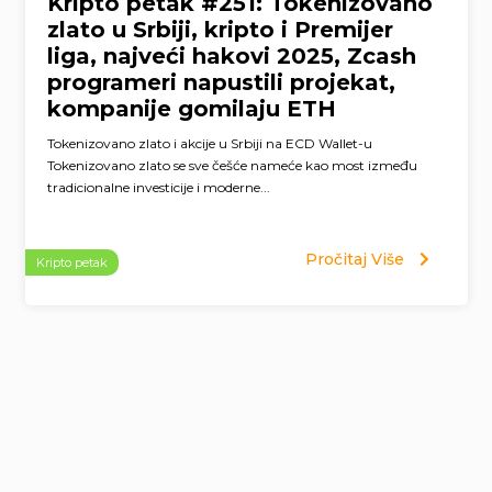
Kripto petak #251: Tokenizovano
zlato u Srbiji, kripto i Premijer
liga, najveći hakovi 2025, Zcash
programeri napustili projekat,
kompanije gomilaju ETH
Tokenizovano zlato i akcije u Srbiji na ECD Wallet-u
Tokenizovano zlato se sve češće nameće kao most između
tradicionalne investicije i moderne...
Pročitaj Više
Kripto petak
Page
navigation