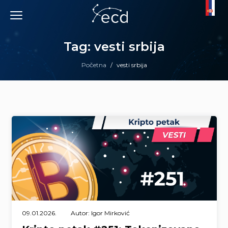
Skip
to
content
Tag: vesti srbija
Početna
/
vesti srbija
09.01.2026.
Autor: Igor Mirković