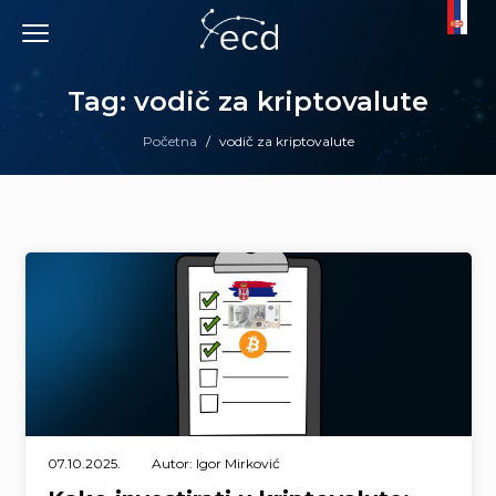
Skip
to
content
Tag: vodič za kriptovalute
Početna
/
vodič za kriptovalute
07.10.2025.
Autor: Igor Mirković