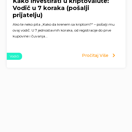
Kako investirati u kriptovalute:
Vodič u 7 koraka (pošalji
prijatelju)
Ako te neko pita „Kako da krenem sa kriptom?“ – pošalji mu
ovaj vodič. U 7 jednostavnih koraka, od registracije do prve
kupovine i čuvanja...
Pročitaj Više
Vodiči
Page
navigation