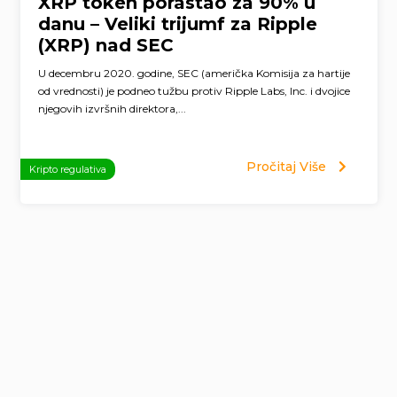
XRP token porastao za 90% u
danu – Veliki trijumf za Ripple
(XRP) nad SEC
U decembru 2020. godine, SEC (američka Komisija za hartije
od vrednosti) je podneo tužbu protiv Ripple Labs, Inc. i dvojice
njegovih izvršnih direktora,...
Pročitaj Više
Kripto regulativa
Page
navigation