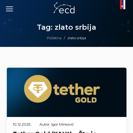
Skip
to
content
Tag: zlato srbija
Početna
/
zlato srbija
10.12.2025.
Autor: Igor Mirković