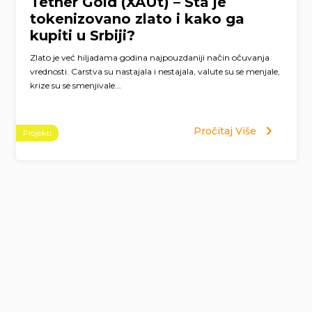
Tether Gold (XAUt) – Šta je
tokenizovano zlato i kako ga
kupiti u Srbiji?
Zlato je već hiljadama godina najpouzdaniji način očuvanja
vrednosti. Carstva su nastajala i nestajala, valute su se menjale,
krize su se smenjivale...
Pročitaj Više
Projekti
Page
navigation