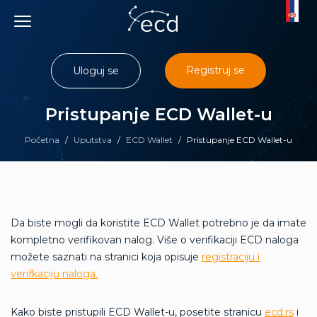
Skip
to
content
Registruj se
Uloguj se
Pristupanje ECD Wallet-u
Početna
/
Uputstva
/
ECD Wallet
/
Pristupanje ECD Wallet-u
Da biste mogli da koristite ECD Wallet potrebno je da imate
kompletno verifikovan nalog. Više o verifikaciji ECD naloga
možete saznati na stranici koja opisuje
registraciju i
verifkaciju naloga.
Kako biste pristupili ECD Wallet-u, posetite stranicu
ecd.rs
i