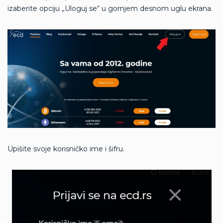
izaberite opciju „Uloguj se“ u gornjem desnom uglu ekrana.
Upišite svoje korisničko ime i šifru.