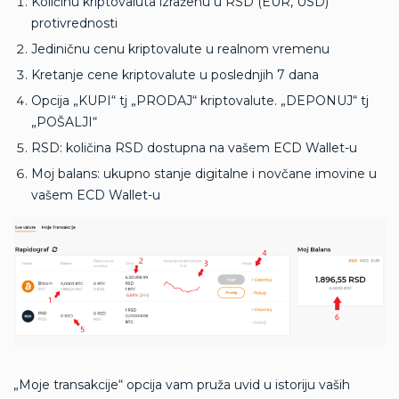
Količinu kriptovaluta izraženu u RSD (EUR, USD)
protivrednosti
Jediničnu cenu kriptovalute u realnom vremenu
Kretanje cene kriptovalute u poslednjih 7 dana
Opcija „KUPI“ tj „PRODAJ“ kriptovalute. „DEPONUJ“ tj
„POŠALJI“
RSD: količina RSD dostupna na vašem ECD Wallet-u
Moj balans: ukupno stanje digitalne i novčane imovine u
vašem ECD Wallet-u
„Moje transakcije“ opcija vam pruža uvid u istoriju vaših