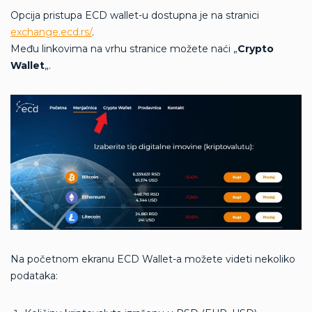
Opcija pristupa ECD wallet-u dostupna je na stranici
exchange.ecd.rs/
.
Među linkovima na vrhu stranice možete naći „
Crypto
Wallet
„.
Na početnom ekranu ECD Wallet-a možete videti nekoliko
podataka: