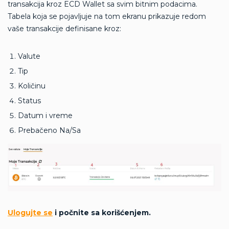
transakcija kroz ECD Wallet sa svim bitnim podacima.
Tabela koja se pojavljuje na tom ekranu prikazuje redom
vaše transakcije definisane kroz:
Valute
Tip
Količinu
Status
Datum i vreme
Prebačeno Na/Sa
Ulogujte se
i počnite sa korišćenjem.