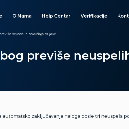
e
O Nama
Help Centar
Verifikacije
Kont
reviše neuspelih pokušaja prijave
zbog previše neuspelih
automatsko zaključavanje naloga posle tri neuspela pok