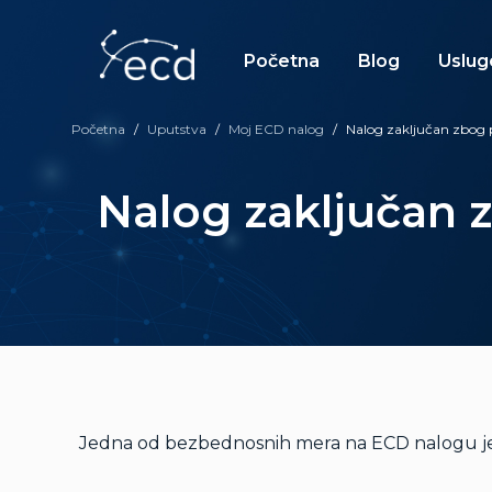
Skip
to
content
Početna
Blog
Uslug
Početna
/
Uputstva
/
Moj ECD nalog
/
Nalog zaključan zbog p
Nalog zaključan 
Jedna od bezbednosnih mera na ECD nalogu je 