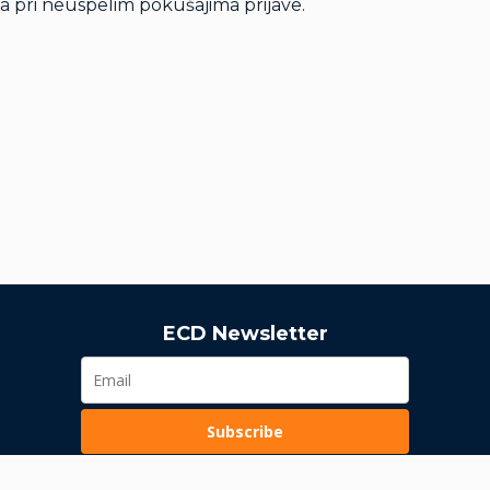
 pri neuspelim pokušajima prijave.
ECD Newsletter
Subscribe