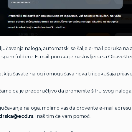
zaključavanja naloga, automatski se šalje e-mail poruka n
 i spam foldere. E-mail poruka je naslovljena sa
Obavešten
 otključavate nalog i omogućava nova tri pokušaja prijave
ćamo da je preporučljivo da promenite šifru svog naloga
ljučavanje naloga, molimo vas da proverite e-mail adresu
drska@ecd.rs
i naš tim će vam pomoći.