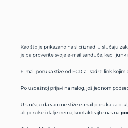
Kao što je prikazano na slici iznad, u slučaju 
je da proverite svoje e-mail sanduče, kao i junk
E-mail poruka stiže od ECD-a i sadrži link kojim
Po uspešnoj prijavi na nalog, još jednom podse
U slučaju da vam ne stiže e-mail poruka za otk
ali poruke i dalje nema, kontaktirajte nas na
po