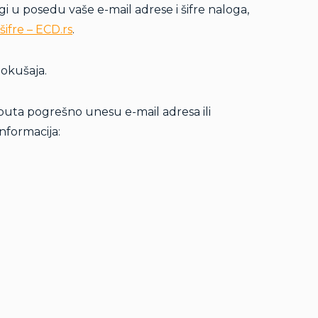
u posedu vaše e-mail adrese i šifre naloga,
ifre – ECD.rs
.
pokušaja.
 puta pogrešno unesu e-mail adresa ili
nformacija: