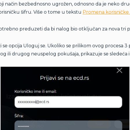
ji način bezbednosno ugrožen, odnosno da je neko drugi 
isničku šifru. Više o tome u tekstu
Promena korisničke š
trebno preduzeti da bi nalog bio otključan za nova tri 
 se opcija Uloguj se. Ukoliko se prilikom ovog procesa 3
rvog ili drugog neuspelog pokušaja, prikazuje se sledeća i