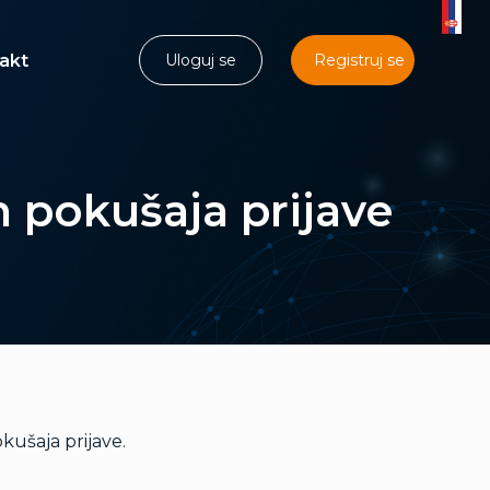
akt
Uloguj se
Registruj se
 pokušaja prijave
ušaja prijave.