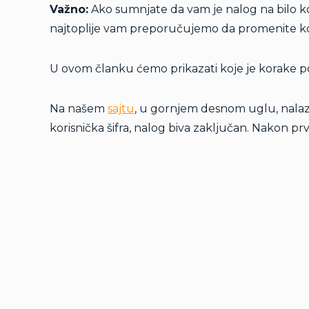
Važno:
Ako sumnjate da vam je nalog na bilo ko
najtoplije vam preporučujemo da promenite kor
U ovom članku ćemo prikazati koje je korake po
Na našem
sajtu
, u gornjem desnom uglu, nalazi
korisnička šifra, nalog biva zaključan. Nakon p