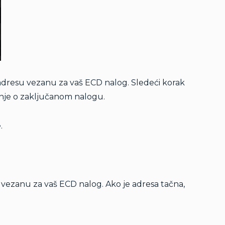
a adresu vezanu za vaš ECD nalog. Sledeći korak
je o zaključanom nalogu
.
.
.
 vezanu za vaš ECD nalog. Ako je adresa tačna,