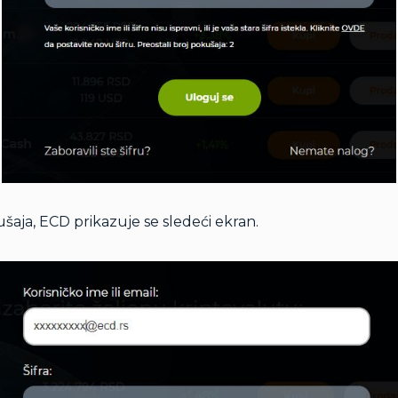
aja, ECD prikazuje se sledeći ekran.