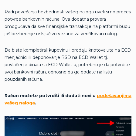
Radi povećanja bezbednosti vašeg naloga uveli smo proces
potvrde bankovnih računa. Ova dodatna provera
omogućava da sve finansijske transakcije na platformi budu
još bezbednije i isključivo vezane za verifikovan nalog.
Da biste kompletirali kupovinu i prodaju kriptovaluta na ECD
menjačnici ili deponovanje RSD na ECD Wallet tj.
povlačenje dinara sa ECD Wallet-a, potrebno je da potvrdite
svoj bankovni račun, odnosno da ga dodate na listu
pouzdanih računa.
Račun možete potvrditi ili dodati novi u
podešavanjima
vašeg naloga
.