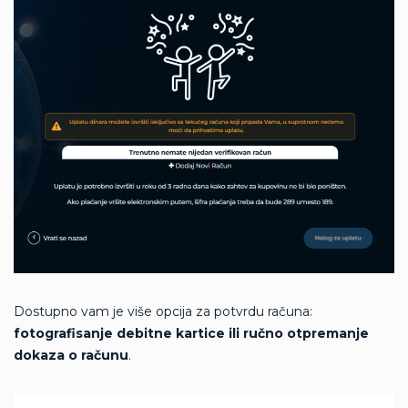
Dostupno vam je više opcija za potvrdu računa:
fotografisanje debitne kartice ili ručno otpremanje
dokaza o računu
.