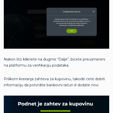
Nakon što kliknete na dugme “Dalje”, bićete preusmereni
na platformu za verifikaciju podataka.
Prilikom kreiranja zahteva za kupovinu, takođe ćete dobiti
informaciju da potvrdite bankovni račun ili dodate novi.