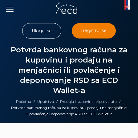
Skip
to
content
Registruj se
Uloguj se
Potvrda bankovnog računa za
kupovinu i prodaju na
menjačnici ili povlačenje i
deponovanje RSD sa ECD
Wallet-a
Početna
/
Uputstva
/
Prodaja i kupovina kriptovaluta
/
Potvrda bankovnog računa za kupovinu i prodaju na menjačnici
ili povlačenje i deponovanje RSD sa ECD Wallet-a