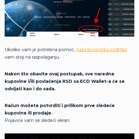
Ukoliko vam je potrebna pomoć,
naša korisnička podrška
vam stoji na raspolaganju.
Nakon što obavite ovaj postupak, sve naredne
kupovine i/ili povlačenja RSD sa ECD Wallet-a će se
odvijati kao i do sada.
Račun možete potvrditi i prilikom prve sledeće
kupovine ili prodaje.
Pojaviće vam se sledeći ekran: