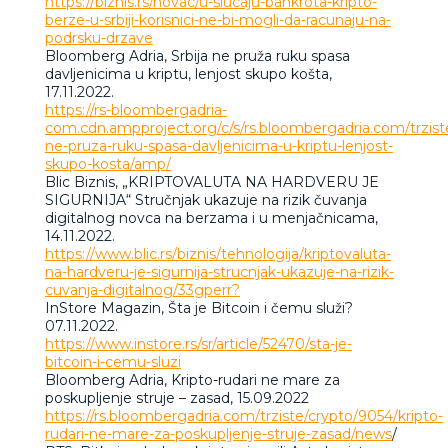
https://biznis.rs/novac/u-slucaju-bankrota-kripto-
berze-u-srbiji-korisnici-ne-bi-mogli-da-racunaju-na-
podrsku-drzave
Bloomberg Adria, Srbija ne pruža ruku spasa
davljenicima u kriptu, lenjost skupo košta,
17.11.2022.
https://rs-bloombergadria-
com.cdn.ampproject.org/c/s/rs.bloombergadria.com/trziste/
ne-pruza-ruku-spasa-davljenicima-u-kriptu-lenjost-
skupo-kosta/amp/
Blic Biznis, „KRIPTOVALUTA NA HARDVERU JE
SIGURNIJA“ Stručnjak ukazuje na rizik čuvanja
digitalnog novca na berzama i u menjačnicama,
14.11.2022.
https://www.blic.rs/biznis/tehnologija/kriptovaluta-
na-hardveru-je-sigurnija-strucnjak-ukazuje-na-rizik-
cuvanja-digitalnog/33gperr?
InStore Magazin, Šta je Bitcoin i čemu služi?
07.11.2022.
https://www.instore.rs/sr/article/52470/sta-je-
bitcoin-i-cemu-sluzi
Bloomberg Adria, Kripto-rudari ne mare za
poskupljenje struje – zasad, 15.09.2022
https://rs.bloombergadria.com/trziste/crypto/9054/kripto-
rudari-ne-mare-za-poskupljenje-struje-zasad/news
/