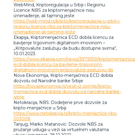
WebMind, Kriptoregulacija u Srbiji i Regionu:
Licence NBS za kriptomenjačnice nisu
iznenađenje, ali tajming jeste
https://web-mind.rs/kripto/kriptoregulacija-u-srbiji-i-
regionu-licence-nbs-za-kriptomenjacnice-nisu-
iznenadjenje-ali-tajming-jeste
Ekapija, Kriptomenjačnica ECD dobila licencu za
bavljenje trgovinom digitalnom imovinom –
„Kritpovalute zaslužuju da budu dostupne svima“,
10.01.2023.
https://www.ekapija.com/news/3979359/kriptomenjacnica
ecd-dobila-licencu-za-bavljenje-trgovinom-
digitalnom-imovinom-kritpovalute-zasluzuju-da
Nova Ekonomija, Kripto-menjačnica ECD dobila
dozvolu od Narodne banke Srbije
https://novaekonomija.rs/vesti-iz-zemlje/kripto-
menjacnica-ecd-dobila-dozvolu-od-narodne-banke-
srbije
Netokracija, NBS: Dodeljene prve dozvole za
kripto-menjačnice u Srbiji
https://www.netokracija.rs/kripto-menjacnice-nbs-
203008
Tanjug, Marko Matanović: Dozvole NBS za
pružanje usluga u vezi sa virtuelnim valutama