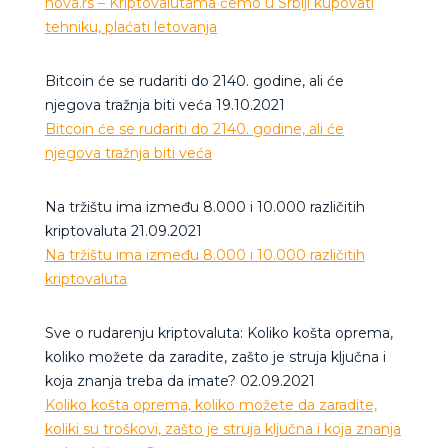
nova.rs – Kriptovalutama ćemo u Srbiji kupovati
tehniku, plaćati letovanja
Bitcoin će se rudariti do 2140. godine, ali će
njegova tražnja biti veća 19.10.2021
Bitcoin će se rudariti do 2140. godine, ali će
njegova tražnja biti veća
Na tržištu ima između 8.000 i 10.000 različitih
kriptovaluta 21.09.2021
Na tržištu ima između 8.000 i 10.000 različitih
kriptovaluta
Sve o rudarenju kriptovaluta: Koliko košta oprema,
koliko možete da zaradite, zašto je struja ključna i
koja znanja treba da imate? 02.09.2021
Koliko košta oprema, koliko možete da zaradite,
koliki su troškovi, zašto je struja ključna i koja znanja