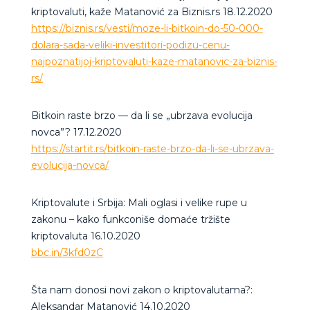
kriptovaluti, kaže Matanović za Biznis.rs 18.12.2020
https://biznis.rs/vesti/moze-li-bitkoin-do-50-000-
dolara-sada-veliki-investitori-podizu-cenu-
najpoznatijoj-kriptovaluti-kaze-matanovic-za-biznis-
rs/
Bitkoin raste brzo — da li se „ubrzava evolucija
novca”? 17.12.2020
https://startit.rs/bitkoin-raste-brzo-da-li-se-ubrzava-
evolucija-novca/
Kriptovalute i Srbija: Mali oglasi i velike rupe u
zakonu – kako funkconiše domaće tržište
kriptovaluta 16.10.2020
bbc.in/3kfd0zC
Šta nam donosi novi zakon o kriptovalutama?:
Aleksandar Matanović 14.10.2020