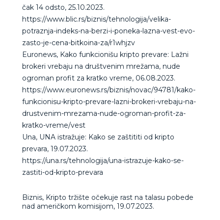
čak 14 odsto, 25.10.2023.
https://www.blic.rs/biznis/tehnologija/velika-
potraznja-indeks-na-berzi-i-poneka-lazna-vest-evo-
zasto-je-cena-bitkoina-za/r1whjzv
Euronews, Kako funkcionišu kripto prevare: Lažni
brokeri vrebaju na društvenim mrežama, nude
ogroman profit za kratko vreme, 06.08.2023.
https://www.euronews.rs/biznis/novac/94781/kako-
funkcionisu-kripto-prevare-lazni-brokeri-vrebaju-na-
drustvenim-mrezama-nude-ogroman-profit-za-
kratko-vreme/vest
Una, UNA istražuje: Kako se zaštititi od kripto
prevara, 19.07.2023.
https://una.rs/tehnologija/una-istrazuje-kako-se-
zastiti-od-kripto-prevara
Biznis, Kripto tržište očekuje rast na talasu pobede
nad američkom komisijom, 19.07.2023.