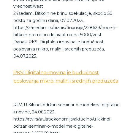
vrednosti/vest
24sedam, Bitkoin ne brinu spekulacije, skočio 50
odsto za godinu dana, 07.07.2023.
https://24sedam.rs/biznis/finansije/228629/hoce-li-
bitkoin-na-milion-dolara-ili-na-na-5000/vest
Danas, PKS: Digitalna imovina je budućnost
poslovanja mikro, malih i srednjih preduzeća,
04.07.2023.
PKS: Digitalna imovina je budućnost
poslovanja mikro, malih i srednjih preduzeća
RTV, U Kikindi održan seminar o modelima digitalne
imovine, 24.06.2023.
https://rtv.rs/sr_lat/ekonomija/aktuelno/u-kikindi-
odrzan-seminar-o-modelima-digitalne-