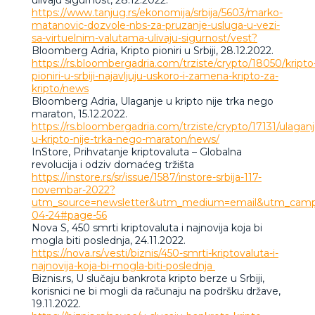
ulivaju sigurnost, 28.12.2022.
https://www.tanjug.rs/ekonomija/srbija/5603/marko-
matanovic-dozvole-nbs-za-pruzanje-usluga-u-vezi-
sa-virtuelnim-valutama-ulivaju-sigurnost/vest?
Bloomberg Adria, Kripto pioniri u Srbiji, 28.12.2022.
https://rs.bloombergadria.com/trziste/crypto/18050/kripto
pioniri-u-srbiji-najavljuju-uskoro-i-zamena-kripto-za-
kripto/news
Bloomberg Adria, Ulaganje u kripto nije trka nego
maraton, 15.12.2022.
https://rs.bloombergadria.com/trziste/crypto/17131/ulaganj
u-kripto-nije-trka-nego-maraton/news/
InStore, Prihvatanje kriptovaluta – Globalna
revolucija i odziv domaćeg tržišta
https://instore.rs/sr/issue/1587/instore-srbija-117-
novembar-2022?
utm_source=newsletter&utm_medium=email&utm_campa
04-24#page-56
Nova S, 450 smrti kriptovaluta i najnovija koja bi
mogla biti poslednja, 24.11.2022.
https://nova.rs/vesti/biznis/450-smrti-kriptovaluta-i-
najnovija-koja-bi-mogla-biti-poslednja
Biznis.rs, U slučaju bankrota kripto berze u Srbiji,
korisnici ne bi mogli da računaju na podršku države,
19.11.2022.