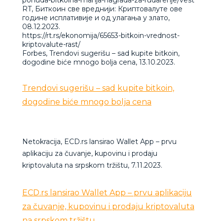
ponuda-bitkoina-manja-nagrada-za-rudarenje/vest
RT, Биткоин све вреднији: Криптовалуте ове
године исплативије и од улагања у злато,
08.12.2023.
https://rt.rs/ekonomija/65653-bitkoin-vrednost-
kriptovalute-rast/
Forbes, Trendovi sugerišu – sad kupite bitkoin,
dogodine biće mnogo bolja cena, 13.10.2023.
Trendovi sugerišu – sad kupite bitkoin,
dogodine biće mnogo bolja cena
Netokracija, ECD.rs lansirao Wallet App – prvu
aplikaciju za čuvanje, kupovinu i prodaju
kriptovaluta na srpskom tržištu, 7.11.2023.
ECD.rs lansirao Wallet App – prvu aplikaciju
za čuvanje, kupovinu i prodaju kriptovaluta
na srpskom tržištu