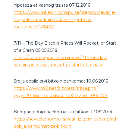
hipoteza efikasnog tržišta 07.12.2016
https://www.linkedin.com/pulse/prepolovljavanje-
nagrade-za-bitkoin-rudare-i-hipoteza-
matanovi%C4%87/
7/11 – The Day Bitcoin Prices Will Rocket, or Start
of a Crash 05.05.2016
https://cointelegraph.com/news/711-the-day-
bitcoin-prices-will-rocket-or-start-of-a-crash
Srbija dobila prvi bitkoin bankomat 10.06.2015
https://www.b92.net/biz/vesti/srbija.php?
yyyy=2015&mm=06&dd=10&nav_id=1002777
Beograd dobija bankomat za bitkoin 17.09.2014
https://novaekonomija.rs/vesti-iz-zemlje/beograd-
dobija-bankomat-za-bitkoin