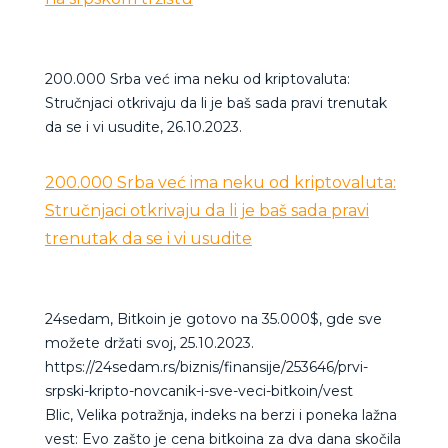
200.000 Srba već ima neku od kriptovaluta:
Stručnjaci otkrivaju da li je baš sada pravi trenutak
da se i vi usudite, 26.10.2023.
200.000 Srba već ima neku od kriptovaluta:
Stručnjaci otkrivaju da li je baš sada pravi
trenutak da se i vi usudite
24sedam, Bitkoin je gotovo na 35.000$, gde sve
možete držati svoj, 25.10.2023.
https://24sedam.rs/biznis/finansije/253646/prvi-
srpski-kripto-novcanik-i-sve-veci-bitkoin/vest
Blic, Velika potražnja, indeks na berzi i poneka lažna
vest: Evo zašto je cena bitkoina za dva dana skočila