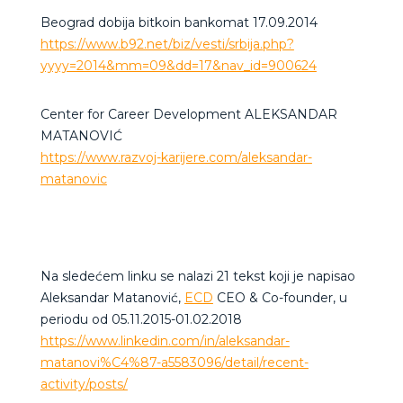
Beograd dobija bitkoin bankomat 17.09.2014
https://www.b92.net/biz/vesti/srbija.php?
yyyy=2014&mm=09&dd=17&nav_id=900624
Center for Career Development ALEKSANDAR
MATANOVIĆ
https://www.razvoj-karijere.com/aleksandar-
matanovic
Na sledećem linku se nalazi 21 tekst koji je napisao
Aleksandar Matanović,
ECD
CEO & Co-founder, u
periodu od 05.11.2015-01.02.2018
https://www.linkedin.com/in/aleksandar-
matanovi%C4%87-a5583096/detail/recent-
activity/posts/