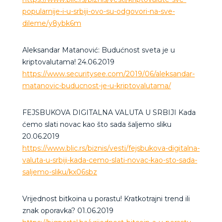
popularnije-i-u-srbiji-ovo-su-odgovori-na-sve-
dileme/y8ybk6m
Aleksandar Matanović: Budućnost sveta je u
kriptovalutama! 24.06.2019
https://www.securitysee.com/2019/06/aleksandar-
matanovic-buducnost-je-u-kriptovalutama/
FEJSBUKOVA DIGITALNA VALUTA U SRBIJI Kada
ćemo slati novac kao što sada šaljemo sliku
20.06.2019
https://www.blic.rs/biznis/vesti/fejsbukova-digitalna-
valuta-u-srbiji-kada-cemo-slati-novac-kao-sto-sada-
saljemo-sliku/kx06sbz
Vrijednost bitkoina u porastu! Kratkotrajni trend ili
znak oporavka? 01.06.2019