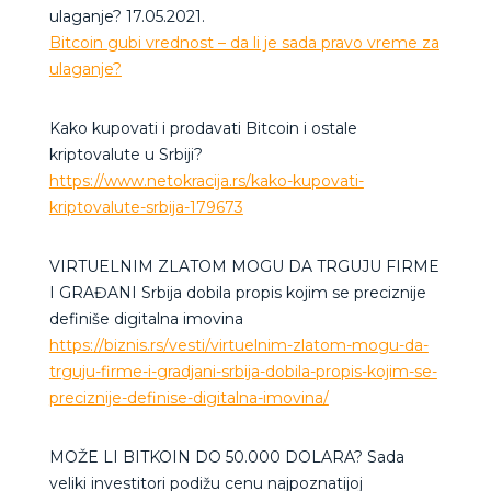
ulaganje? 17.05.2021.
Bitcoin gubi vrednost – da li je sada pravo vreme za
ulaganje?
Kako kupovati i prodavati Bitcoin i ostale
kriptovalute u Srbiji?
https://www.netokracija.rs/kako-kupovati-
kriptovalute-srbija-179673
VIRTUELNIM ZLATOM MOGU DA TRGUJU FIRME
I GRAĐANI Srbija dobila propis kojim se preciznije
definiše digitalna imovina
https://biznis.rs/vesti/virtuelnim-zlatom-mogu-da-
trguju-firme-i-gradjani-srbija-dobila-propis-kojim-se-
preciznije-definise-digitalna-imovina/
MOŽE LI BITKOIN DO 50.000 DOLARA? Sada
veliki investitori podižu cenu najpoznatijoj