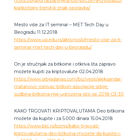
https://bigportal.ba/vrijednost-bitcoin-a-u-porastu-
kratkotrajni-trend-ili-znak-oporavka/
Mesto više za IT seminar – MET Tech Day u
Beogradu 11.12.2018
https://www.uq.edu.rs/aktivnosti/mesto-vise-za-it-
seminar-met-tech-day-u-beogradu/
On je stručnjak za bitkoine i otkriva šta zapravo
možete kupiti za kriptovalute 02.04.2018
https://www.srbijadanas.com/biz/vesti/aleksandar-
matanovic-osnivac-bitkoin-asocijacije-srbije-
sudbina-bitkoina-nije-ugrozena-isto-se-2018-03-30
KAKO TRGOVATI KRIPTOVALUTAMA Deo bitkoina
možete da kupite i za 5.000 dinara 15.04.2018
https://www.blic.rs/biznis/kako-trgovati-
kriptovalutama-deo-bitkoina-mozete-da-kupite-i-