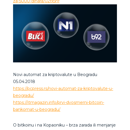
za-5000-dinara/02fx5hf
Novi automat za kriptovalute u Beogradu
05.04.2018
https://pcpress.rs/novi-automat-za-kriptovalute-u-
beogradu/
https://itmagazin.info/prvi-dvosmerni-bitcoin-
bankomat-u-beogradu/
O bitkoinu i na Kopaoniku – brza zarada ili menjanje