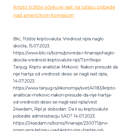
Kripto tržište očekuje rast na talasu pobede
nad američkom komisijom
Blic, Tržište kriptovaluta: Vrednost ripla naglo
skočila, 15.07.2023.
https://www.blic.rs/biznis/privreda-i-finansije/naglo-
skocila-vrednost-kriptovalute-ripl/7zm9xqw
Tanjug, Kripto analitičar Mirković: Nakon presude da
nije hartija od vrednosti desio se nagli rast ripla,
14.07.2023.
https://www.tanjug.rs/ekonomija/svet/41183/kripto-
analiticar-mirkovic-nakon-presude-da-nije-hartija-
od-vrednosti-desio-se-nagli-rast-ripla/vest
24sedam, Ripl je slobodan: Da li su kriptovalute
pobedile administraciju SAD? 14.07.2023.
https://24sedam.rs/biznis/finansije/230071/prvi-
poraz-regulatora-u-sad-kripto-nisu-hartije-od-