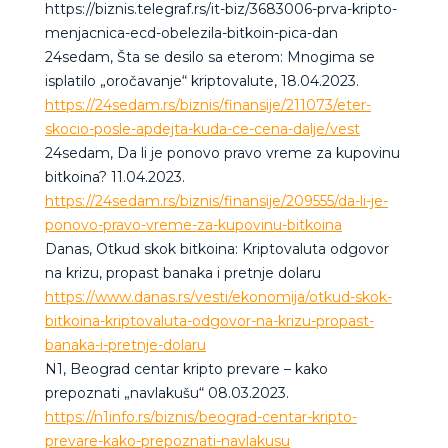
https://biznis.telegraf.rs/it-biz/3683006-prva-kripto-
menjacnica-ecd-obelezila-bitkoin-pica-dan
24sedam, Šta se desilo sa eterom: Mnogima se
isplatilo „oročavanje“ kriptovalute, 18.04.2023.
https://24sedam.rs/biznis/finansije/211073/eter-
skocio-posle-apdejta-kuda-ce-cena-dalje/vest
24sedam, Da li je ponovo pravo vreme za kupovinu
bitkoina? 11.04.2023.
https://24sedam.rs/biznis/finansije/209555/da-li-je-
ponovo-pravo-vreme-za-kupovinu-bitkoina
Danas, Otkud skok bitkoina: Kriptovaluta odgovor
na krizu, propast banaka i pretnje dolaru
https://www.danas.rs/vesti/ekonomija/otkud-skok-
bitkoina-kriptovaluta-odgovor-na-krizu-propast-
banaka-i-pretnje-dolaru
N1, Beograd centar kripto prevare – kako
prepoznati „navlakušu“ 08.03.2023.
https://n1info.rs/biznis/beograd-centar-kripto-
prevare-kako-prepoznati-navlakusu