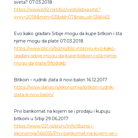
sveta? 07.03.2018
https://www.b92.net/biz/vesti/srbija.php?
yyyy=2018&mm=03&dd=07&nav_id=1366463
Evo kako građani Srbije mogu da kupe bitkoin i šta
njime mogu da plate 07.03.2018
https://www.blic.rs/biznis/blic-intervju-evo-kako-
gradani-srbije-mogu-da-kupe-bitkoin-i-sta-njime-
mogu-da-plate/9fpdgkb
Bitkoin – rudnik zlata ili novi balon 16.12.2017
https://www.danas.rs/ekonomija/bitkoin-rudnik-
zlata-ili-novi-balon/
Prvi bankomat na kojem se i prodaju i kupuju
bitkoini u Srbiji 29.06.2017
https://www.021.rs/story/Info/Biznis-i-
ekonomija/166055/Prvi-bankomat-na-kojem-se-i-