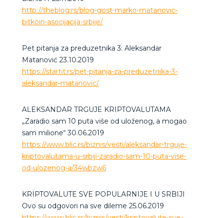
http://theblog.rs/blog-gost-marko-matanovic-
bitkoin-asocijacija-srbije/
Pet pitanja za preduzetnika 3: Aleksandar
Matanović 23.10.2019
https://startit.rs/pet-pitanja-za-preduzetnika-3-
aleksandar-matanovic/
ALEKSANDAR TRGUJE KRIPTOVALUTAMA
„Zaradio sam 10 puta više od uloženog, a mogao
sam milione“ 30.06.2019
https://www.blic.rs/biznis/vesti/aleksandar-trguje-
kriptovalutama-u-srbiji-zaradio-sam-10-puta-vise-
od-ulozenog-a/34wbzw6
KRIPTOVALUTE SVE POPULARNIJE I U SRBIJI
Ovo su odgovori na sve dileme 25.06.2019
https://www.blic.rs/biznis/vesti/kriptovalute-sve-