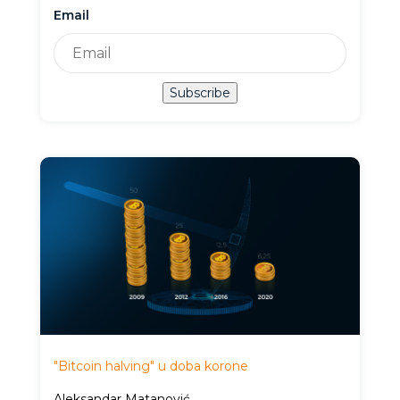
Email
Subscribe
"Bitcoin halving" u doba korone
Aleksandar Matanović