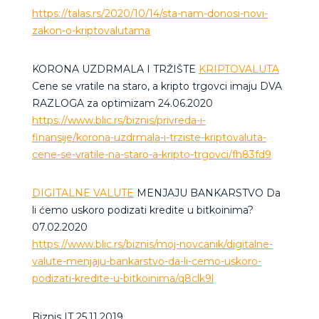
https://talas.rs/2020/10/14/sta-nam-donosi-novi-
zakon-o-kriptovalutama
KORONA UZDRMALA I TRŽIŠTE
KRIPTOVALUTA
Cene se vratile na staro, a kripto trgovci imaju DVA
RAZLOGA za optimizam 24.06.2020
https://www.blic.rs/biznis/privreda-i-
finansije/korona-uzdrmala-i-trziste-kriptovaluta-
cene-se-vratile-na-staro-a-kripto-trgovci/fh83fd9
DIGITALNE VALUTE
MENJAJU BANKARSTVO Da
li ćemo uskoro podizati kredite u bitkoinima?
07.02.2020
https://www.blic.rs/biznis/moj-novcanik/digitalne-
valute-menjaju-bankarstvo-da-li-cemo-uskoro-
podizati-kredite-u-bitkoinima/q8clk9l
Biznis IT 25.11.2019