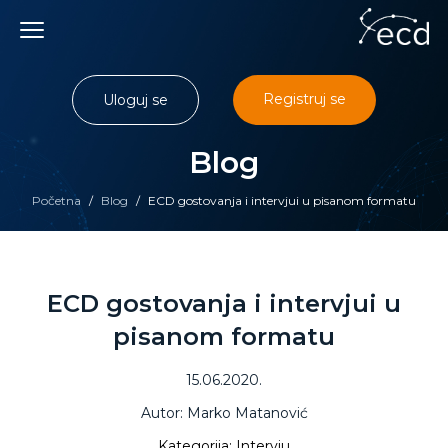
Skip
to
content
Registruj se
Uloguj se
Blog
Početna
/
Blog
/
ECD gostovanja i intervjui u pisanom formatu
ECD gostovanja i intervjui u
pisanom formatu
15.06.2020.
Autor: Marko Matanović
Kategorija: Intervju