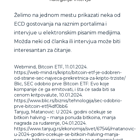
Želimo na jednom mestu prikazati neka od
ECD gostovanja na raznim portalima i
intervjue u elektronskim pisanim medijima.
Možda neki od članka ili intervjua može biti
interesantan za čitanje.
Webmind, Bitcoin ETF, 11.01.2024.
https://web-mind.rs/kripto/bitcoin-etf-je-odobren-
od-strane-sec-najveca-prekretnica-za-kripto-trziste/
Blic, SEC odobrio prve Bitcoin ETF: Evo koje
kompanije će ga emitovati, i šta će sada biti sa
cenom kritpovalute, 10.01.2024.
https://www.blic.rs/biznis/tehnologija/sec-odobrio-
prve-bitcoin-etf/4df0bb6
Tanjug, Matanović: U 2024. godini očekuje se
bitkoin halving – manja ponuda bitkoina, manja
nagrada za rudarenje, 04.01.2024.
https://www.tanjug.rs/ekonomija/svet/67546/matanovic-
u-2024-godini-ocekuje-se-bitkoin-halving-manja-