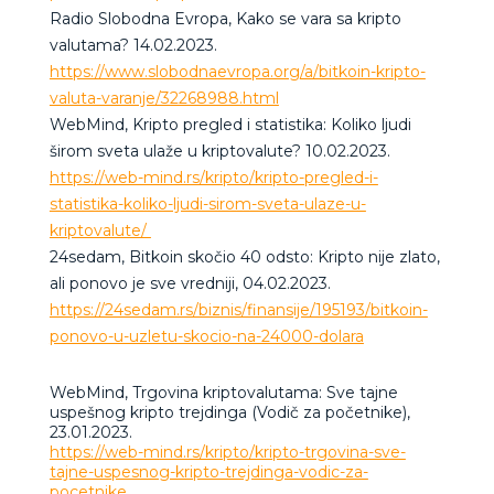
Radio Slobodna Evropa, Kako se vara sa kripto
valutama? 14.02.2023.
https://www.slobodnaevropa.org/a/bitkoin-kripto-
valuta-varanje/32268988.html
WebMind, Kripto pregled i statistika: Koliko ljudi
širom sveta ulaže u kriptovalute? 10.02.2023.
https://web-mind.rs/kripto/kripto-pregled-i-
statistika-koliko-ljudi-sirom-sveta-ulaze-u-
kriptovalute/
24sedam, Bitkoin skočio 40 odsto: Kripto nije zlato,
ali ponovo je sve vredniji, 04.02.2023.
https://24sedam.rs/biznis/finansije/195193/bitkoin-
ponovo-u-uzletu-skocio-na-24000-dolara
WebMind, Trgovina kriptovalutama: Sve tajne
uspešnog kripto trejdinga (Vodič za početnike),
23.01.2023.
https://web-mind.rs/kripto/kripto-trgovina-sve-
tajne-uspesnog-kripto-trejdinga-vodic-za-
pocetnike