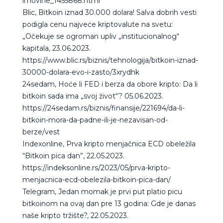
imovine_1455868.html
Blic, Bitkoin iznad 30.000 dolara! Salva dobrih vesti
podigla cenu najveće kriptovalute na svetu:
„Očekuje se ogroman upliv „institucionalnog“
kapitala, 23.06.2023.
https://www.blic.rs/biznis/tehnologija/bitkoin-iznad-
30000-dolara-evo-i-zasto/3xrydhk
24sedam, Hoće li FED i berza da obore kripto: Da li
bitkoin sada ima „svoj život“? 05.06.2023.
https://24sedam.rs/biznis/finansije/221694/da-li-
bitkoin-mora-da-padne-ili-je-nezavisan-od-
berze/vest
Indexonline, Prva kripto menjačnica ECD obeležila
“Bitkoin pica dan”, 22.05.2023.
https://indeksonline.rs/2023/05/prva-kripto-
menjacnica-ecd-obelezila-bitkoin-pica-dan/
Telegram, Jedan momak je prvi put platio picu
bitkoinom na ovaj dan pre 13 godina: Gde je danas
naše kripto tržište?, 22.05.2023.