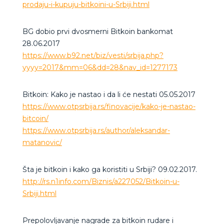
prodaju-i-kupuju-bitkoini-u-Srbiji.html
BG dobio prvi dvosmerni Bitkoin bankomat
28.06.2017
https://www.b92.net/biz/vesti/srbija.php?
yyyy=2017&mm=06&dd=28&nav_id=1277173
Bitkoin: Kako je nastao i da li će nestati 05.05.2017
https://www.otpsrbija.rs/finovacije/kako-je-nastao-
bitcoin/
https://www.otpsrbija.rs/author/aleksandar-
matanovic/
Šta je bitkoin i kako ga koristiti u Srbiji? 09.02.2017.
http://rs.n1info.com/Biznis/a227052/Bitkoin-u-
Srbiji.html
Prepolovljavanje nagrade za bitkoin rudare i