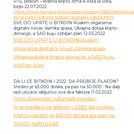
RTS,
Bitkoin – ledena kripto zima ili Asta la vista,
bejbi 22.07.2022.
https://www.rts.rs/page/magazine/sr/story/1882/tehnologi
zima-pad-vrednosti-bitkoin-digitalne-valute.html
SVE OČI UPRTE U BITKOIN Ruskim oligarsima
digitalni novac slamka spasa, Ukrajina dobija kripto-
donacije, a SAD kuju ozbiljan plan 12.03.2022
SVE OČI UPRTE U BITKOIN Ruskim
oligarsima digitalni novac slamka spasa,
Ukrajina dobija kripto-donacije, a SAD kuju
ozbiljan plan
DA LI ĆE BITKOIN I 2022. DA PROBIJE PLAFON?
Vredeo je 63.000 dolara, pa pao na 30.000 : Na dalji
rast uticaće isključivo ova dva faktora 11.02.2022
https://www.blic.rs/biznis/privreda-i-
finansije/da-li-ce-bitkoin-i-2022-da-probije-
plafon-vredeo-je-63000-dolara-pa-pao-na-
30000-na/ftn2ed3