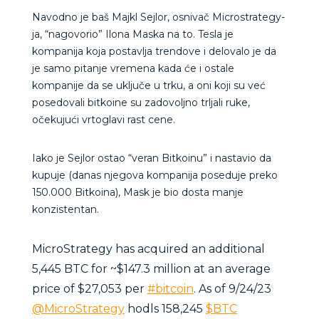
Navodno je baš Majkl Sejlor, osnivač Microstrategy-
ja, “nagovorio” Ilona Maska na to. Tesla je
kompanija koja postavlja trendove i delovalo je da
je samo pitanje vremena kada će i ostale
kompanije da se uključe u trku, a oni koji su već
posedovali bitkoine su zadovoljno trljali ruke,
očekujući vrtoglavi rast cene.
Iako je Sejlor ostao “veran Bitkoinu” i nastavio da
kupuje (danas njegova kompanija poseduje preko
150.000 Bitkoina), Mask je bio dosta manje
konzistentan.
MicroStrategy has acquired an additional
5,445 BTC for ~$147.3 million at an average
price of $27,053 per
#bitcoin
. As of 9/24/23
@MicroStrategy
hodls 158,245
$BTC