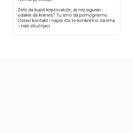
Želiš da kupiš kriptovalute, ali nisi siguran
odakle da kreneš? Tu smo da pomognemo.
Ostavi kontakt i napiši šta te konkretno zanima
– naši stručnjaci