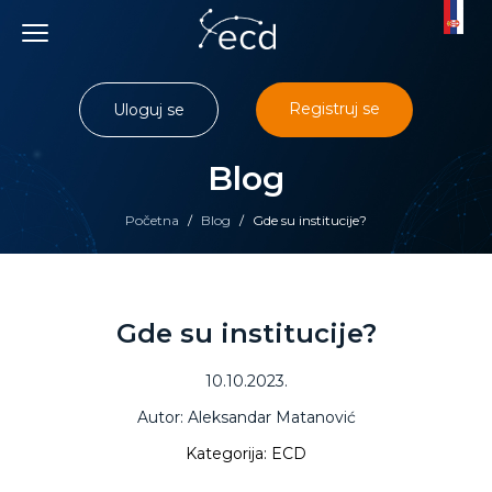
Skip
to
content
Registruj se
Uloguj se
Blog
Početna
/
Blog
/
Gde su institucije?
Gde su institucije?
10.10.2023.
Autor: Aleksandar Matanović
Kategorija: ECD