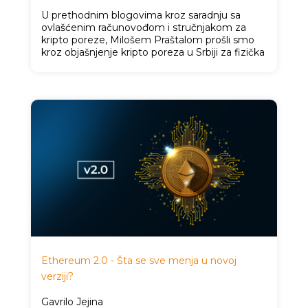
U prethodnim blogovima kroz saradnju sa
ovlašćenim računovođom i stručnjakom za
kripto poreze, Milošem Praštalom prošli smo
kroz objašnjenje kripto poreza u Srbiji za fizička
Ethereum 2.0 - Šta se sve menja u novoj
verziji?
Gavrilo Jejina