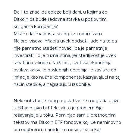
Da li to znači da dolaze bolji dani, u kojima će
Bitkoin da bude redovna stavka u poslovnim
knjigama kompanija?
Mislim da ima dosta razloga za optimizam.
Najpre, visoka inflacija uvek podseti ljude na to da
nije pametno štedeti novac i da je pametnije
investirati. To je tužna istina, jer štedljivost je uvek
smatrana vrlinom. Nažalost, svetska ekonomija,
ovakva kakva je poslednjih decenija, je zavisna od
inflacije kao nužne komponente, kažnjavajući na taj
način štediše, a nagrađujući rasipnike.
Neke intsitucije zbog regulative ne mogu da ulažu
u Bitkoin iako bi htele, ali to je problem čije
rešavanje je u toku. Pominjao sam u prethodnim
tekstovima Bitkoin ETF fondove koji će neminovno
biti odobreni u narednim mesecima, a koji