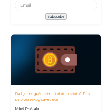
Subscribe
Da li je moguće primati platu u kriptu? Pitali
smo poreskog savetnika
Miloš Praštalo