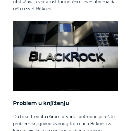
otključavaju vrata institucionalnim investitorima da
uđu u svet Bitkoina.
Problem u knjiženju
Da bi se ta vrata i širom otvorila, potrebno je rešiti i
problem knjigovodstvenog tretmana Bitkoina za
kompanije koje su izlistane na berzi, a koji je