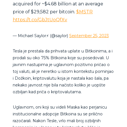
acquired for ~$4.68 billion at an average
price of $29,582 per bitcoin.
$MSTR
https://t.co/GbJtUoQfXv
— Michael Saylor⚡️ (@saylor)
September 25, 2023
Tesla je prestala da prihvata uplate u Bitkoinima, a i
prodali su oko 75% Bitkoina koje su posedovali. U
javnim nastupima je uglavnom pozitivno pričao o
toj valuti, ali je neretko u istom kontekstu pominjao
i Dožkoin, kriptovalutu koja je nastala kao šala, pa
nekako javnost nije bila načisto koliko je uopšte
ozbiljan kad priča o kriptovalutama.
Uglavnom, oni koji su videli Maska kao perjanicu
institucionalne adopcije Bitkoina su se prilično
razočarali. Nakon Tesle, vrlo mali broj ozbiljnih