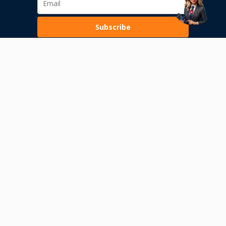
Subscribe
Loading...
Pravila poslovanja
Politika privatnosti
Unutrašnje uzbunjivanje
Dozvola Narodne banke Srbije
Dozvola Komisije za hartije od vrednosti
Rizici obavljanja transakcija s digitalnom imovinom