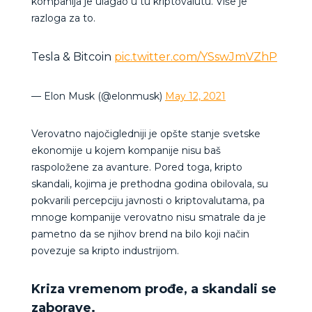
kompanija je ulagao u tu kriptovalutu. Više je
razloga za to.
Tesla & Bitcoin
pic.twitter.com/YSswJmVZhP
— Elon Musk (@elonmusk)
May 12, 2021
Verovatno najočigledniji je opšte stanje svetske
ekonomije u kojem kompanije nisu baš
raspoložene za avanture. Pored toga, kripto
skandali, kojima je prethodna godina obilovala, su
pokvarili percepciju javnosti o kriptovalutama, pa
mnoge kompanije verovatno nisu smatrale da je
pametno da se njihov brend na bilo koji način
povezuje sa kripto industrijom.
Kriza vremenom prođe, a skandali se
zaborave.