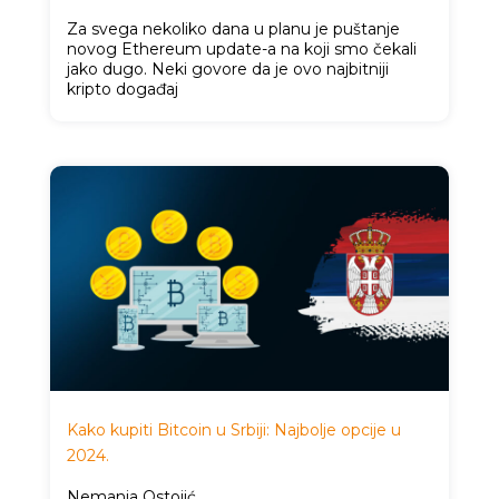
Za svega nekoliko dana u planu je puštanje
novog Ethereum update-a na koji smo čekali
jako dugo. Neki govore da je ovo najbitniji
kripto događaj
Kako kupiti Bitcoin u Srbiji: Najbolje opcije u
2024.
Nemanja Ostojić