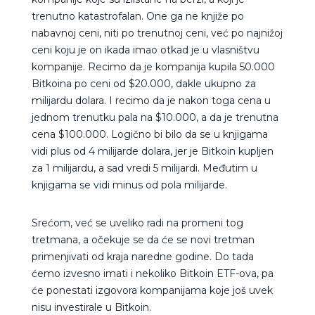
trenutno katastrofalan. One ga ne knjiže po
nabavnoj ceni, niti po trenutnoj ceni, već po najnižoj
ceni koju je on ikada imao otkad je u vlasništvu
kompanije. Recimo da je kompanija kupila 50.000
Bitkoina po ceni od $20.000, dakle ukupno za
milijardu dolara. I recimo da je nakon toga cena u
jednom trenutku pala na $10.000, a da je trenutna
cena $100.000. Logično bi bilo da se u knjigama
vidi plus od 4 milijarde dolara, jer je Bitkoin kupljen
za 1 milijardu, a sad vredi 5 milijardi. Međutim u
knjigama se vidi minus od pola milijarde.
Srećom, već se uveliko radi na promeni tog
tretmana, a očekuje se da će se novi tretman
primenjivati od kraja naredne godine. Do tada
ćemo izvesno imati i nekoliko Bitkoin ETF-ova, pa
će ponestati izgovora kompanijama koje još uvek
nisu investirale u Bitkoin.