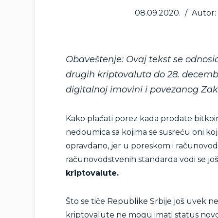
08.09.2020.
/
Autor:
Obaveštenje: Ovaj tekst se odnosio
drugih kriptovaluta do 28. decem
digitalnoj imovini i povezanog Z
Kako plaćati porez kada prodate bitkoin
nedoumica sa kojima se susreću oni koji
opravdano, jer u poreskom i računovo
računovodstvenih standarda vodi se jo
kriptovalute.
Što se tiče Republike Srbije još uvek ne
kriptovalute ne mogu imati status novca