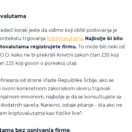
ovalutama
edeći korak jeste da vidimo koji oblik poslovanja je
 kontekstu trgovanja
kriptovalutama
.
Najbolje bi bilo
iptovalutama registrujete firmu.
To može biti neki od
.O. kako ne bi prekršili Krivični zakon član 235 koji
an 225 koji govori o poreskoj utaji.
inisana od strane Vlade Republike Srbije, ako se
e u ovom konkretnom zakonskom okviru trgovali
rijalnom imovinom, najbolje je da se konsultujete sa
odatnih saveta. Naravno, ostaje pitanje – šta ako ne
em kriptovalutama kao fizičko lice?
utama bez osnivanja firme