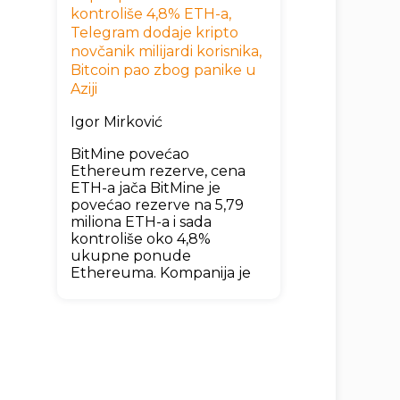
kontroliše 4,8% ETH-a,
Telegram dodaje kripto
novčanik milijardi korisnika,
Bitcoin pao zbog panike u
Aziji
Igor Mirković
BitMine povećao
Ethereum rezerve, cena
ETH-a jača BitMine je
povećao rezerve na 5,79
miliona ETH-a i sada
kontroliše oko 4,8%
ukupne ponude
Ethereuma. Kompanija je