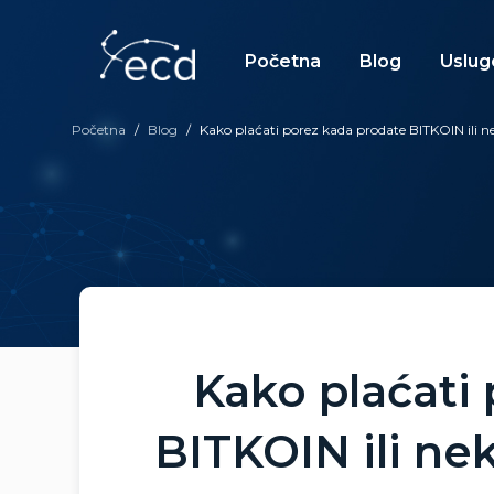
Skip
to
content
Početna
Blog
Uslug
Početna
/
Blog
/
Kako plaćati porez kada prodate BITKOIN ili 
Kako plaćati
BITKOIN ili ne