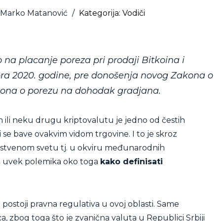
 Marko Matanović
/
Kategorija: Vodiči
 na placanje poreza pri prodaji Bitkoina i
bra 2020. godine, pre donošenja novog Zakona o
akona o porezu na dohodak gradjana.
 ili neku drugu kriptovalutu je jedno od čestih
 se bave ovakvim vidom trgovine. I to je skroz
dstvenom svetu tj. u okviru međunarodnih
š uvek polemika oko toga
kako definisati
 postoji pravna regulativa u ovoj oblasti. Same
, zbog toga što je zvanična valuta u Republici Srbiji