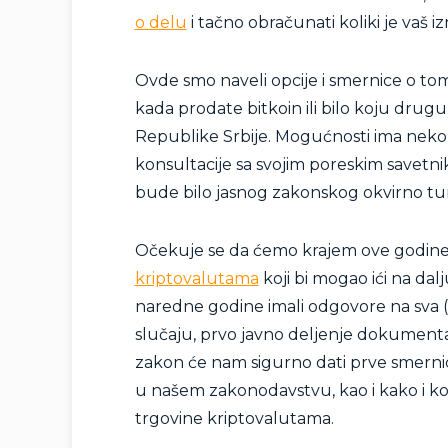
o delu
i tačno obračunati koliki je vaš iz
Ovde smo naveli opcije i smernice o tome
kada prodate bitkoin ili bilo koju drug
Republike Srbije. Mogućnosti ima nekol
konsultacije sa svojim poreskim savetnik
bude bilo jasnog zakonskog okvirno tum
Očekuje se da ćemo krajem ove godine 
kriptovalutama
koji bi mogao ići na dal
naredne godine imali odgovore na sva (i
slučaju, prvo javno deljenje dokumenta 
zakon će nam sigurno dati prve smernic
u našem zakonodavstvu, kao i kako i ko
trgovine kriptovalutama.