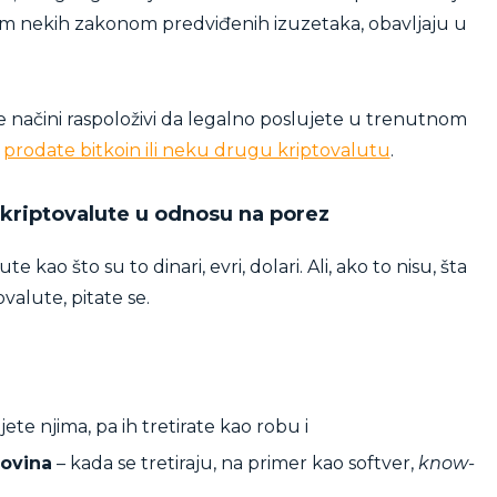
 osim nekih zakonom predviđenih izuzetaka, obavljaju u
e načini raspoloživi da legalno poslujete u trenutnom
a
prodate bitkoin ili neku drugu kriptovalutu
.
 kriptovalute u odnosu na porez
 kao što su to dinari, evri, dolari. Ali, ako to nisu, šta
valute, pitate se.
ete njima, pa ih tretirate kao robu i
movina
– kada se tretiraju, na primer kao softver,
know-