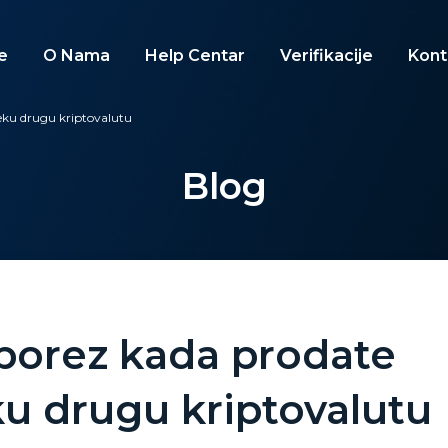
e
O Nama
Help Centar
Verifikacije
Kont
neku drugu kriptovalutu
Blog
 porez kada prodate
ku drugu kriptovalutu