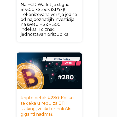
Na ECD Wallet je stigao
SP500 xStock (SPYx)!
Tokenizovana verzija jedne
od najpoznatijih investicija
na svetu – S&P 500
indeksa. To znači
jednostavan pristup ka
Kripto petak #280: Koliko
se čeka u redu za ETH
staking, veliki tehnološki
giganti nadmašili