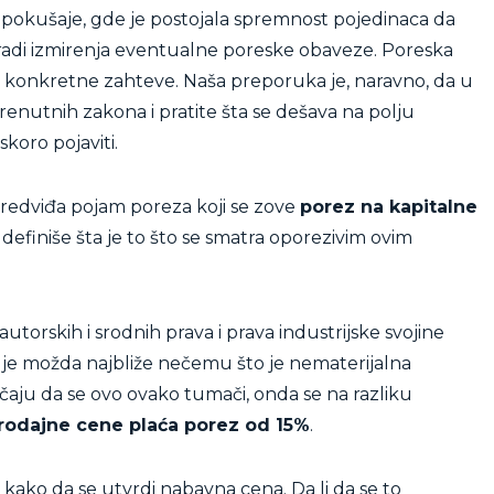
pokušaje, gde je postojala spremnost pojedinaca da
radi izmirenja eventualne poreske obaveze. Poreska
ira konkretne zahteve. Naša preporuka je, naravno, da u
enutnih zakona i pratite šta se dešava na polju
koro pojaviti.
edviđa pojam poreza koji se zove
porez na kapitalne
 definiše šta je to što se smatra oporezivim ovim
autorskih i srodnih prava i prava industrijske svojine
o je možda najbliže nečemu što je nematerijalna
slučaju da se ovo ovako tumači, onda se na razliku
rodajne cene plaća porez od 15%
.
kako da se utvrdi nabavna cena. Da li da se to