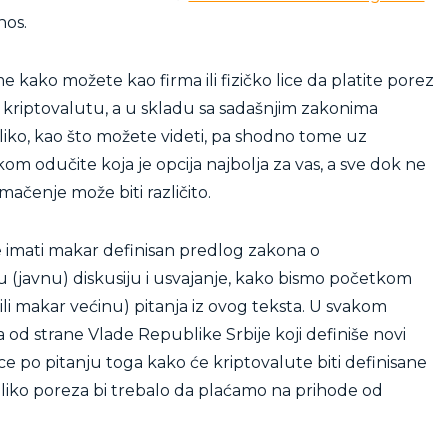
nos.
 kako možete kao firma ili fizičko lice da platite porez
u kriptovalutu, a u skladu sa sadašnjim zakonima
iko, kao što možete videti, pa shodno tome uz
om odučite koja je opcija najbolja za vas, a sve dok ne
ačenje može biti različito.
imati makar definisan predlog zakona o
ju (javnu) diskusiju i usvajanje, kako bismo početkom
li makar većinu) pitanja iz ovog teksta. U svakom
od strane Vlade Republike Srbije koji definiše novi
e po pitanju toga kako će kriptovalute biti definisane
liko poreza bi trebalo da plaćamo na prihode od