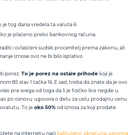
 je tog dana vredela ta valuta ili
 ako je plaćeno preko bankovnog računa.
diti i ovlašćeni sudski procenitelj prema zakonu, ali
nje iznose ovo ne bi bilo isplativo.
iti porez.
To je porez na ostale prihode
koji je
om 85 stav 1 tačka 16. E sad, treba da znate da je ovo
isio pre svega od toga da li je fizičko lice negde u
o kao po osnovu ugovora o delu za celu prodajnu cenu
tovalutu. To je
oko 50%
od iznosa za koji prodate
 možete na internetu naći
kalkulator obračuna ugovora