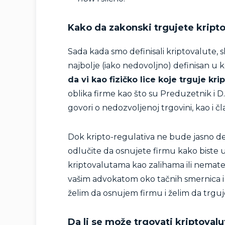
Kako da zakonski trgujete kript
Sada kada smo definisali kriptovalute, sl
najbolje (iako nedovoljno) definisan u
da vi kao fizičko lice koje trguje kr
oblika firme kao što su Preduzetnik i D.O
govori o nedozvoljenoj trgovini, kao i čl
Dok kripto-regulativa ne bude jasno def
odlučite da osnujete firmu kako bist
kriptovalutama kao zalihama ili nemate
vašim advokatom oko tačnih smernica i d
želim da osnujem firmu i želim da trguj
Da li se može trgovati kriptoval