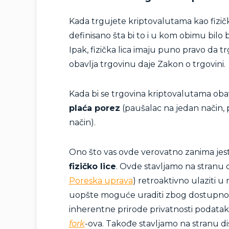
Kada trgujete kriptovalutama kao fizič
definisano šta bi to i u kom obimu bilo
Ipak, fizička lica imaju puno pravo da tr
obavlja trgovinu daje Zakon o trgovini.
Kada bi se trgovina kriptovalutama obav
plaća porez
(paušalac na jedan način, 
način).
Ono što vas ovde verovatno zanima jeste
fizičko lice
. Ovde stavljamo na stranu d
Poreska uprava
) retroaktivno ulaziti u
uopšte moguće uraditi zbog dostupnosti
inherentne prirode privatnosti podataka 
fork
-ova. Takođe stavljamo na stranu dis