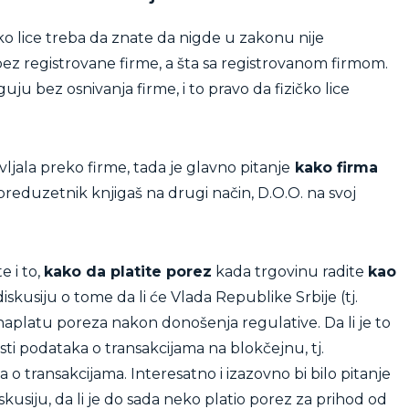
ko lice treba da znate da nigde u zakonu nije
 bez registrovane firme, a šta sa registrovanom firmom.
guju bez osnivanja firme, i to pravo da fizičko lice
ljala preko firme, tada je glavno pitanje
kako firma
preduzetnik knjigaš na drugi način, D.O.O. na svoj
 i to,
kako da platite porez
kada trgovinu radite
kao
iskusiju o tome da li će Vlada Republike Srbije (tj.
 naplatu poreza nakon donošenja regulative. Da li je to
 podataka o transakcijama na blokčejnu, tj.
o transakcijama. Interesatno i izazovno bi bilo pitanje
kusiju, da li je do sada neko platio porez za prihod od