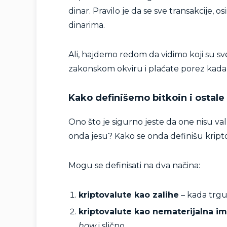
dinar. Pravilo je da se sve transakcije,
dinarima.
Ali, hajdemo redom da vidimo koji su sv
zakonskom okviru i plaćate porez kad
Kako definišemo bitkoin i ostale
Ono što je sigurno jeste da one nisu valute
onda jesu? Kako se onda definišu kripto
Mogu se definisati na dva načina:
kriptovalute kao zalihe
– kada trguj
kriptovalute kao nematerijalna i
how
i slično.