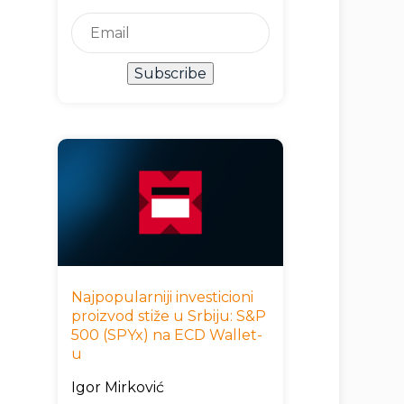
Subscribe
Najpopularniji investicioni
proizvod stiže u Srbiju: S&P
500 (SPYx) na ECD Wallet-
u
Igor Mirković