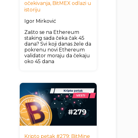
očekivanja, BitMEX odlazi u
istoriju
Igor Mirković
Zašto se na Ethereum
staking sada čeka čak 45
dana? Svi koji danas žele da
pokrenu novi Ethereum
validator moraju da čekaju
oko 45 dana
Kripto petak #279: BitMine