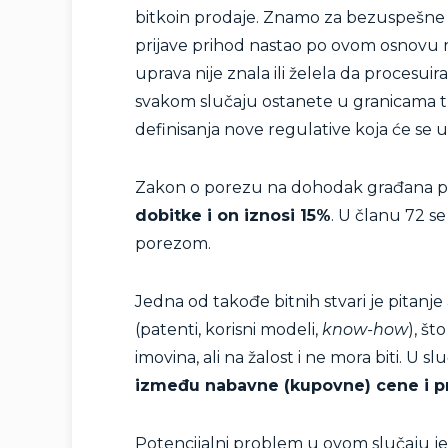
bitkoin prodaje. Znamo za bezuspešne 
prijave prihod nastao po ovom osnovu 
uprava nije znala ili želela da procesu
svakom slučaju ostanete u granicama tr
definisanja nove regulative koja će se us
Zakon o porezu na dohodak građana pr
dobitke i on iznosi 15%
. U članu 72 se
porezom.
Jedna od takođe bitnih stvari je pitanje 
(patenti, korisni modeli,
know-how
), št
imovina, ali na žalost i ne mora biti. U 
između nabavne (kupovne) cene i p
Potencijalni problem u ovom slučaju je 