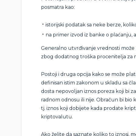
posmatra kao:
istorijski podatak sa neke berze, koliko
na primer izvod iz banke o plaćanju,
Generalno utvrđivanje vrednosti može ra
zbog dodatnog troška procenitelja za ma
Postoji i druga opcija kako se može plat
definisan istim zakonom u skladu sa član
dosta nepovoljan iznos poreza koji bi zav
radnom odnosu ili nije. Obračun bi bi
tj. iznos koji dobijete kada prodate krip
kriptovalutu.
Ako želite da saznate koliko to iznosi,