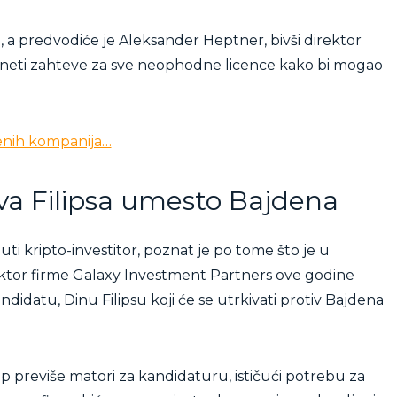
u, a predvodiće je Aleksander Heptner, bivši direktor
neti zahteve za sve neophodne licence kako bi mogao
ženih kompanija…
a Filipsa umesto Bajdena
ti kripto-investitor, poznat je po tome što je u
ektor firme Galaxy Investment Partners ove godine
idatu, Dinu Filipsu koji će se utrkivati protiv Bajdena
mp previše matori za kandidaturu, ističući potrebu za