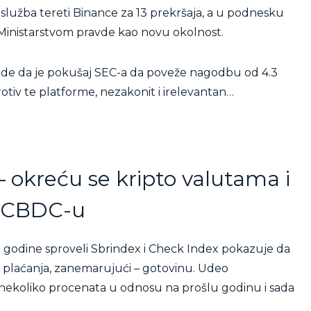
 služba tereti Binance za 13 prekršaja, a u podnesku
Ministarstvom pravde kao novu okolnost.
vrde da je pokušaj SEC-a da poveže nagodbu od 4.3
otiv te platforme, nezakonit i irelevantan…
– okreću se kripto valutama i
CBDC-u
 godine sproveli Sbrindex i Check Index pokazuje da
a plaćanja, zanemarujući – gotovinu. Udeo
 nekoliko procenata u odnosu na prošlu godinu i sada