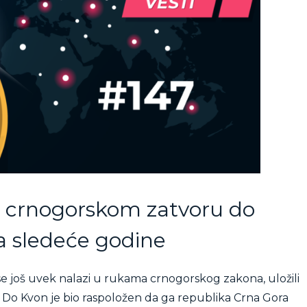
u crnogorskom zatvoru do
a sledeće godine
se još uvek nalazi u rukama crnogorskog zakona, uložili
 Do Kvon je bio raspoložen da ga republika Crna Gora