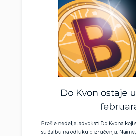
Do Kvon ostaje 
februar
Prošle nedelje, advokati Do Kvona koji 
su žalbu na odluku o izručenju. Naime,