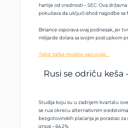
hartije od vrednosti – SEC. Ova državna
pokušava da uključi ishod nagodbe sa 
Binance osporava ovaj podnesak, jer t
milijarde dolara sa svojim postupkom pr
Tekst žalbe možete naći ovde…
Rusi se odriču keša 
Studija koju su u zadnjem kvartalu ove
se rusi okreću alternativnim sredstvim
bezgotovinskih plaćanja je porastao za
iznosi – 64.2%