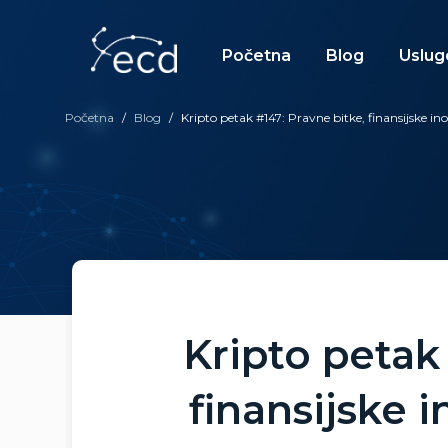
Skip
to
content
Početna
Blog
Uslug
Početna
/
Blog
/
Kripto petak #147: Pravne bitke, finansijske inova
Kripto petak
finansijske i