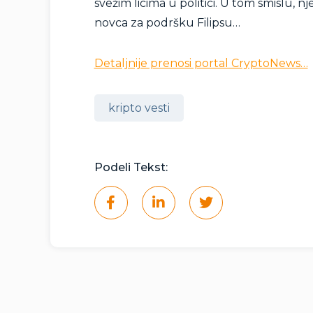
svežim licima u politici. U tom smislu,
novca za podršku Filipsu…
Detaljnije prenosi portal CryptoNews…
kripto vesti
Podeli Tekst: