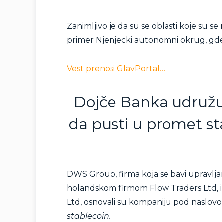
Zanimljivo je da su se oblasti koje su se
primer Njenjecki autonomni okrug, gde
Vest prenosi GlavPortal…
Dojče Banka udružu
da pusti u promet sta
DWS Group, firma koja se bavi upravlj
holandskom firmom Flow Traders Ltd, i
Ltd, osnovali su kompaniju pod naslovo
stablecoin.