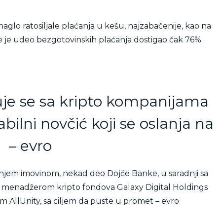
 naglo ratosiljale plaćanja u kešu, najzabačenije, kao na
 je udeo bezgotovinskih plaćanja dostigao čak 76%.
je se sa kripto kompanijama
bilni novčić koji se oslanja na
– evro
anjem imovinom, nekad deo Dojče Banke, u saradnji sa
 menadžerom kripto fondova Galaxy Digital Holdings
m AllUnity, sa ciljem da puste u promet – evro