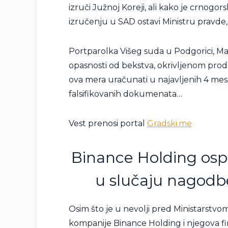
izruči Južnoj Koreji, ali kako je crno
izručenju u SAD ostavi Ministru pravde, t
Portparolka Višeg suda u Podgorici, Mari
opasnosti od bekstva, okrivljenom produž
ova mera uračunati u najavljenih 4 mes
falsifikovanih dokumenata…
Vest prenosi portal
Gradski.me
Binance Holding osp
u slučaju nagodb
Osim što je u nevolji pred Ministarstvo
kompanije Binance Holding i njegova f