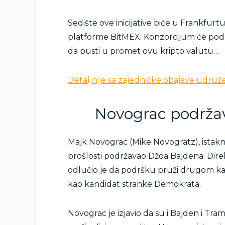
Sedište ove inicijative biće u Frankfurt
platforme BitMEX. Konzorcijum će pod
da pusti u promet ovu kripto valutu…
Detaljnije sa zajedničke obajave udru
Novograc podržav
Majk Novograc (Mike Novogratz), istaknu
prošlosti podržavao Džoa Bajdena. Dir
odlučio je da podršku pruži drugom kand
kao kandidat stranke Demokrata.
Novograc je izjavio da su i Bajden i Tra