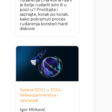
rudarenja Chia koina i da li
je bolje rudariti solo ili u
pool-u? Pročitajte i
saznajte, korak po korak,
kako pokrenuti proces
rudarenja koristeći hard
diskove.
Solana (SOL) u 2024. -
Velika partnerstva i
oporavak
Igor Mirković