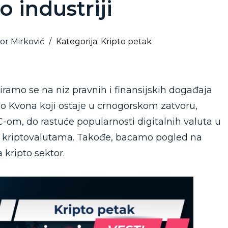
o industriji
or Mirković
/
Kategorija: Kripto petak
ramo se na niz pravnih i finansijskih događaja
 Do Kvona koji ostaje u crnogorskom zatvoru,
om, do rastuće popularnosti digitalnih valuta u
lnim kriptovalutama. Takođe, bacamo pogled na
 kripto sektor.