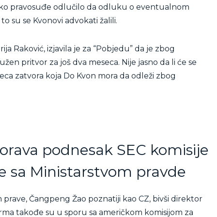
gorsko pravosuđe odlučilo da odluku o eventualnom
o su se Kvonovi advokati žalili.
ja Raković, izjavila je za “Pobjedu” da je zbog
en pritvor za još dva meseca. Nije jasno da li će se
eca zatvora koja Do Kvon mora da odleži zbog
orava podnesak SEC komisije
e sa Ministarstvom pravde
m prave, Čangpeng Žao poznatiji kao CZ, bivši direktor
irma takođe su u sporu sa američkom komisijom za