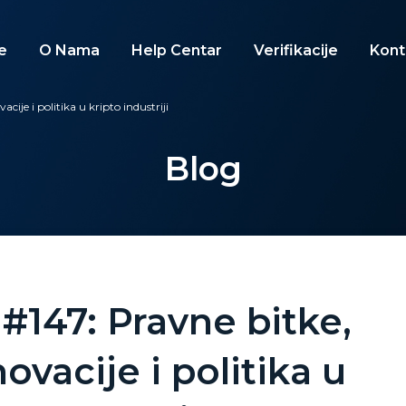
e
O Nama
Help Centar
Verifikacije
Kont
cije i politika u kripto industriji
Blog
 #147: Pravne bitke,
novacije i politika u