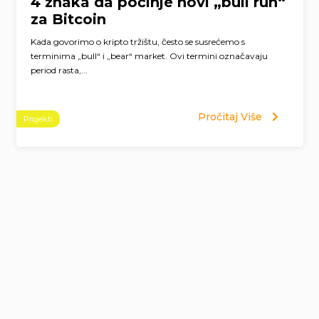
4 znaka da počinje novi „bull run“
za Bitcoin
Kada govorimo o kripto tržištu, često se susrećemo s
terminima „bull“ i „bear“ market. Ovi termini označavaju
period rasta,...
Pročitaj Više
Projekti
Page
navigation