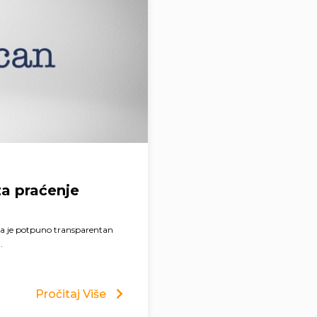
za praćenje
va je potpuno transparentan
.
Pročitaj Više