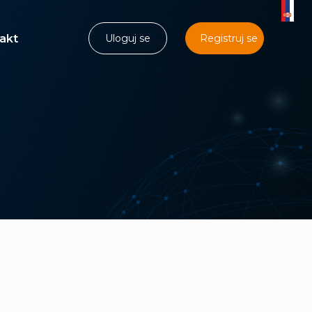
akt
Uloguj se
Registruj se