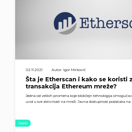
02.11.2021.
Autor: Igor Mirković
Šta je Etherscan i kako se koristi 
transakcija Ethereum mreže?
Jedna od velikih promena koje blokčejn tehnologija omoguća
uvid u sve aktivnosti na mreži. Javna dostupnost podataka na..
Vodiči