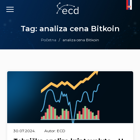
Skip
to
content
Tag: analiza cena Bitkoin
Početna
/
analiza cena Bitkoin
30.07.2024.
Autor: ECD