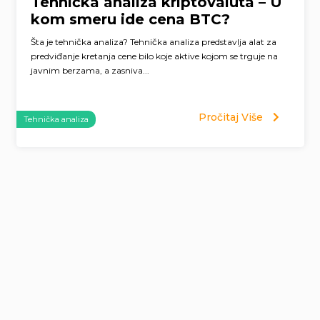
Tehnička analiza kriptovaluta – U
kom smeru ide cena BTC?
Šta je tehnička analiza? Tehnička analiza predstavlja alat za
predviđanje kretanja cene bilo koje aktive kojom se trguje na
javnim berzama, a zasniva...
Pročitaj Više
Tehnička analiza
Page
navigation