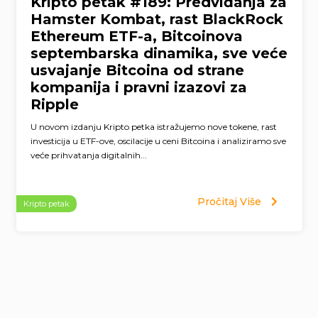
Kripto petak #189: Predviđanja za
Hamster Kombat, rast BlackRock
Ethereum ETF-a, Bitcoinova
septembarska dinamika, sve veće
usvajanje Bitcoina od strane
kompanija i pravni izazovi za
Ripple
U novom izdanju Kripto petka istražujemo nove tokene, rast
investicija u ETF-ove, oscilacije u ceni Bitcoina i analiziramo sve
veće prihvatanja digitalnih...
Pročitaj Više
Kripto petak
Page
navigation