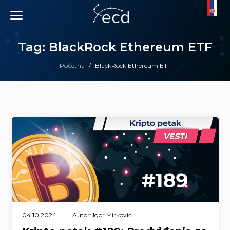
Skip
to
content
Tag: BlackRock Ethereum ETF
Početna
/
BlackRock Ethereum ETF
04.10.2024.
Autor: Igor Mirković