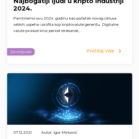
Najbogatiji ljudi u kripto industriji
2024.
Pamtićemo ovu 2024. godinu kao početak novog ciklusa
velikih uspeha i profita koji kriptovalute generišu. Digitalne
valute prolaze kroz period renesanse,...
Pročitaj Više
Zanimljivosti
07.12.2021.
Autor: Igor Mirković