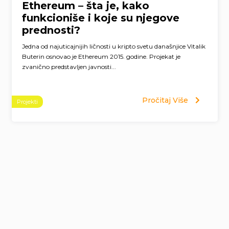
Ethereum – šta je, kako
funkcioniše i koje su njegove
prednosti?
Jedna od najuticajnijih ličnosti u kripto svetu današnjice Vitalik
Buterin osnovao je Ethereum 2015. godine. Projekat je
zvanično predstavljen javnosti...
Pročitaj Više
Projekti
Page
navigation