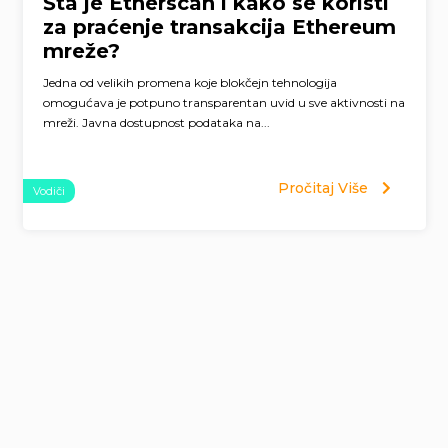
Šta je Etherscan i kako se koristi
za praćenje transakcija Ethereum
mreže?
Jedna od velikih promena koje blokčejn tehnologija
omogućava je potpuno transparentan uvid u sve aktivnosti na
mreži. Javna dostupnost podataka na...
Pročitaj Više
Vodiči
Page
navigation