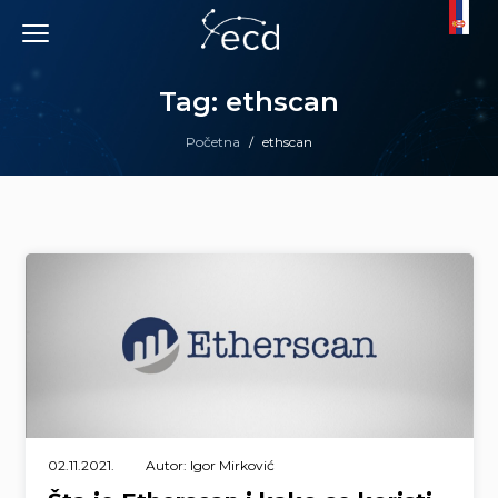
Skip
to
content
Tag: ethscan
Početna
/
ethscan
02.11.2021.
Autor: Igor Mirković