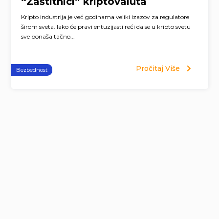
“Zaštitnici” kriptovaluta
Kripto industrija je već godinama veliki izazov za regulatore
širom sveta. Iako će pravi entuzijasti reći da se u kripto svetu
sve ponaša tačno...
Pročitaj Više
Bezbednost
Page
navigation