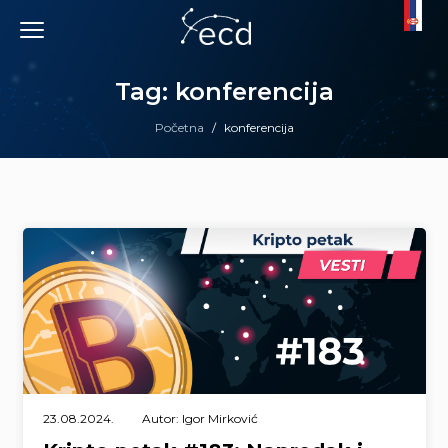
Skip
to
content
Tag: konferencija
Početna
/
konferencija
23.08.2024.
Autor: Igor Mirković