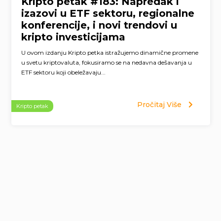
Kripto petak #183: Napredak i
izazovi u ETF sektoru, regionalne
konferencije, i novi trendovi u
kripto investicijama
U ovom izdanju Kripto petka istražujemo dinamične promene
u svetu kriptovaluta, fokusiramo se na nedavna dešavanja u
ETF sektoru koji obeležavaju...
Pročitaj Više
Kripto petak
Page
navigation