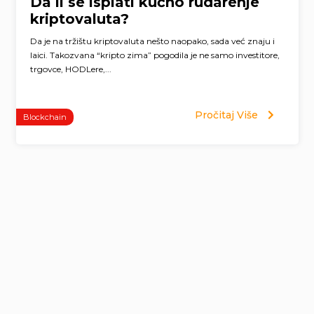
Da li se isplati kućno rudarenje
kriptovaluta?
Da je na tržištu kriptovaluta nešto naopako, sada već znaju i
laici. Takozvana “kripto zima” pogodila je ne samo investitore,
trgovce, HODLere,...
Pročitaj Više
Blockchain
Page
navigation