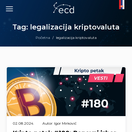
Skip
to
content
Tag: legalizacija kriptovaluta
Početna
/
legalizacija kriptovaluta
02.08.2024.
Autor: Igor Mirković