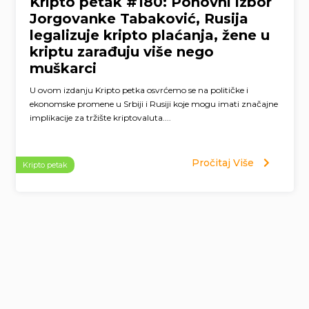
Kripto petak #180: Ponovni izbor
Jorgovanke Tabaković, Rusija
legalizuje kripto plaćanja, žene u
kriptu zarađuju više nego
muškarci
U ovom izdanju Kripto petka osvrćemo se na političke i
ekonomske promene u Srbiji i Rusiji koje mogu imati značajne
implikacije za tržište kriptovaluta....
Pročitaj Više
Kripto petak
Page
navigation