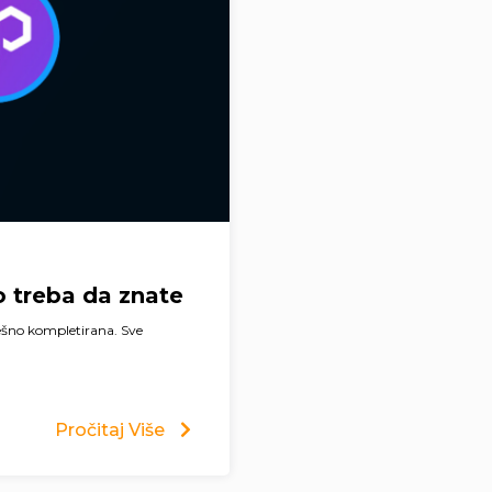
o treba da znate
ešno kompletirana. Sve
Pročitaj Više