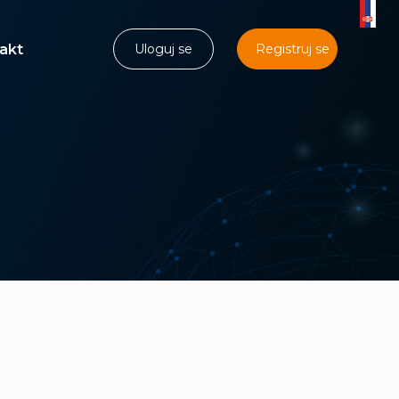
akt
Uloguj se
Registruj se