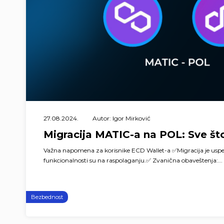
27.08.2024.
Autor: Igor Mirković
Migracija MATIC-a na POL: Sve št
Važna napomena za korisnike ECD Wallet-a ✅Migracija je usp
funkcionalnosti su na raspolaganju.✅ Zvanična obaveštenja:...
Bezbednost