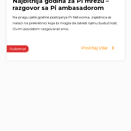
Najbitnija godina za PI mrežu –
razgovor sa Pi ambasadorom
Na pragu pete godine postojanja Pi Networka, zajednica se
nalazi na prekretnici koja bi mogla da odredi njenu budućnost.
Ovim povodom razgovarali smo...
Pročitaj Više
Rudarenje
Page
navigation