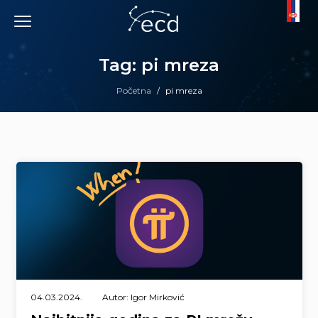
Skip
to
content
Tag: pi mreza
Početna
/
pi mreza
04.03.2024.
Autor: Igor Mirković