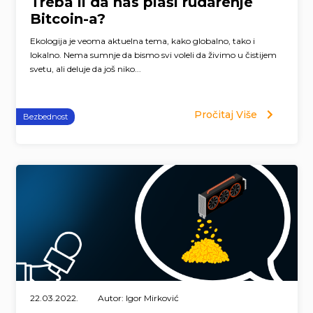
Treba li da nas plaši rudarenje
Bitcoin-a?
Ekologija je veoma aktuelna tema, kako globalno, tako i
lokalno. Nema sumnje da bismo svi voleli da živimo u čistijem
svetu, ali deluje da još niko...
Pročitaj Više
Bezbednost
22.03.2022.
Autor: Igor Mirković