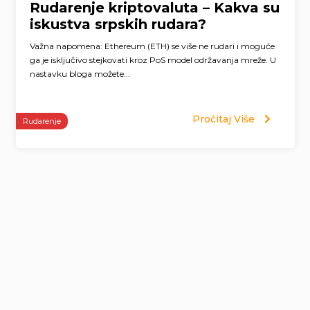
Rudarenje kriptovaluta – Kakva su
iskustva srpskih rudara?
Važna napomena: Ethereum (ETH) se više ne rudari i moguće
ga je isključivo stejkovati kroz PoS model održavanja mreže. U
nastavku bloga možete...
Pročitaj Više
Rudarenje
Page
navigation