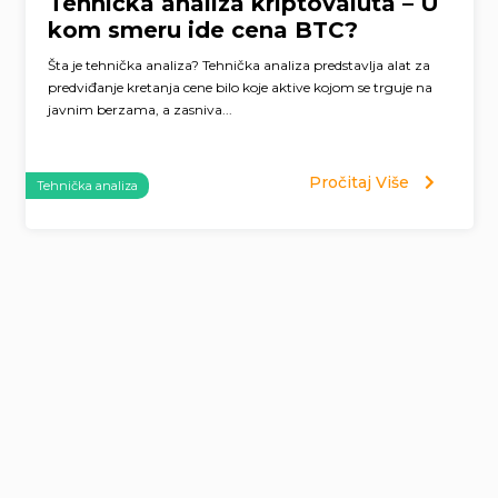
Tehnička analiza kriptovaluta – U
kom smeru ide cena BTC?
Šta je tehnička analiza? Tehnička analiza predstavlja alat za
predviđanje kretanja cene bilo koje aktive kojom se trguje na
javnim berzama, a zasniva...
Pročitaj Više
Tehnička analiza
Page
navigation