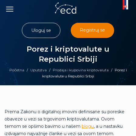
Skip
to
content
Registruj se
Uloguj se
Porez i kriptovalute u
Republici Srbiji
Početna
/
Uputstva
/
Prodaja i kupovina kriptovaluta
/
Porez i
kriptovalute u Republici Srbiji
Prema Zakonu o digitalnoj imovini definisane su poreske
obaveze u vezi sa trgovinom kriptovalutama. Ovom
temom se opširno bavimo u našem
blogu
, a u nastavku
izdvajamo najvažnije članke u vezi sa ovom temom.