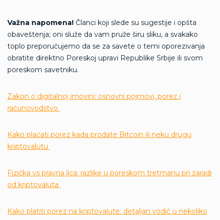
Važna napomena!
Članci koji slede su sugestije i opšta
obaveštenja; oni služe da vam pruže širu sliku, a svakako
toplo preporučujemo da se za savete o temi oporezivanja
obratite direktno Poreskoj upravi Republike Srbije ili svom
poreskom savetniku.
Zakon o digitalnoj imovini: osnovni pojmovi, porez i
računovodstvo
Kako plaćati porez kada prodate Bitcoin ili neku drugu
kriptovalutu
Fizička vs pravna lica: razlike u poreskom tretmanu pri zaradi
od kriptovaluta
Kako platiti porez na kriptovalute: detaljan vodič u nekoliko