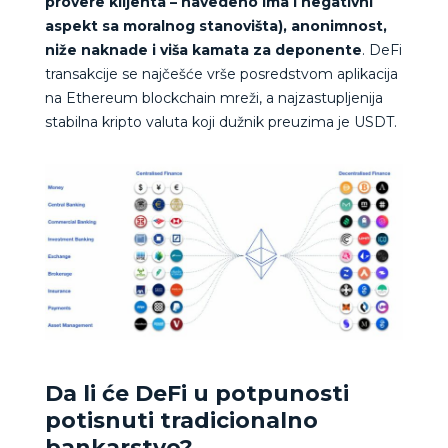
provere klijenta – navedeno ima i negativni
aspekt sa moralnog stanovišta), anonimnost,
niže naknade i viša kamata za deponente
. DeFi
transakcije se najčešće vrše posredstvom aplikacija
na Ethereum blockchain mreži, a najzastupljenija
stabilna kripto valuta koji dužnik preuzima je USDT.
Da li će DeFi u potpunosti
potisnuti tradicionalno
bankarstvo?