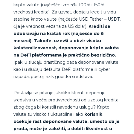
kripto valute (najčešće između 100% i 150%
vrednosti kredita). Za uzvrat, dobijaju kredit u vidu
stabilne kripto valute (najčešće USD Tether – USDT,
čija je vrednost vezana za US dolar).
Krediti se
odobravaju na kratak rok (najčešće do 6
meseci). Takođe, uzevši u obzir visoku
kolateralizovanost, deponovanje kripto valuta
na DeFi platformama je praktično bezrizično.
Ipak, u slučaju drastičnog pada deponovane valute,
kao i u slučaju defaulta DeFi platforme ili cyber
napada, postoji rizik gubitka sredstava.
Postavlja se pitanje, ukoliko klijenti deponuju
sredstva u većoj protivvrednosti od uzetog kredita,
zbog čega bi koristili navedenu uslugu? Kripto
valute su visoko fluktuabilne i ako
korisnik
očekuje rast deponovane valute, umesto da je
proda, može je založiti, a dobiti likvidnost u