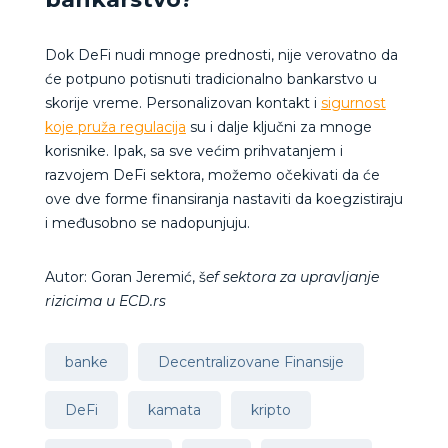
Dok DeFi nudi mnoge prednosti, nije verovatno da
će potpuno potisnuti tradicionalno bankarstvo u
skorije vreme. Personalizovan kontakt i
sigurnost
koje pruža regulacija
su i dalje ključni za mnoge
korisnike. Ipak, sa sve većim prihvatanjem i
razvojem DeFi sektora, možemo očekivati da će
ove dve forme finansiranja nastaviti da koegzistiraju
i međusobno se nadopunjuju.
Autor: Goran Jeremić, š
ef sektora za upravljanje
rizicima u ECD.rs
banke
Decentralizovane Finansije
DeFi
kamata
kripto