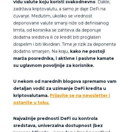
vidu valute koju koristi svakodnevno
. Dakle,
zadržava kriptovalutu, a samo je daje DeFi na
čuvanje. Međutim, ukoliko se vrednost
deponovane valute smanji niže od definisanog
limita, od korisnika se zahteva da deponuje
dodatna sredstva ili će kredit biti proglašen
dospelim i biti likvidiran. Time je rizik za deponenta
dodatno smanjen. Na kraju,
kako ne postoji
marža posrednika, i aktivne i pasivne kamate
su uglavnom povoljnije za korisnike.
U nekom od narednih blogova spremamo vam
detaljan vodič za uzimanje DeFi kredita u
kriptovalutama.
Prijavite se na newsletter i
ostanite u toku.
Najvažnije prednosti DeFi su kontrola
sredstava, univerzalna dostupnost (bez