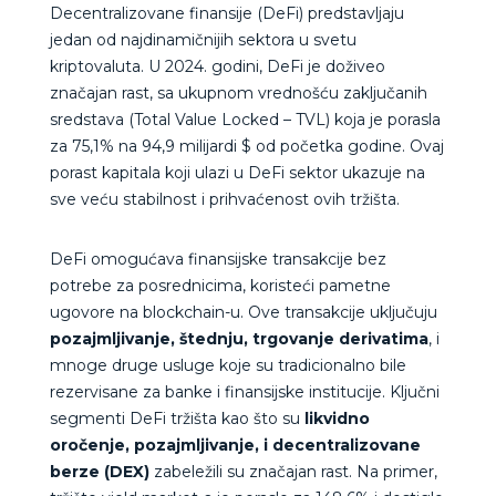
Decentralizovane finansije (DeFi) predstavljaju
jedan od najdinamičnijih sektora u svetu
kriptovaluta. U 2024. godini, DeFi je doživeo
značajan rast, sa ukupnom vrednošću zaključanih
sredstava (Total Value Locked – TVL) koja je porasla
za 75,1% na 94,9 milijardi $ od početka godine. Ovaj
porast kapitala koji ulazi u DeFi sektor ukazuje na
sve veću stabilnost i prihvaćenost ovih tržišta.
DeFi omogućava finansijske transakcije bez
potrebe za posrednicima, koristeći pametne
ugovore na blockchain-u. Ove transakcije uključuju
pozajmljivanje, štednju, trgovanje derivatima
, i
mnoge druge usluge koje su tradicionalno bile
rezervisane za banke i finansijske institucije. Ključni
segmenti DeFi tržišta kao što su
likvidno
oročenje, pozajmljivanje, i decentralizovane
berze (DEX)
zabeležili su značajan rast. Na primer,