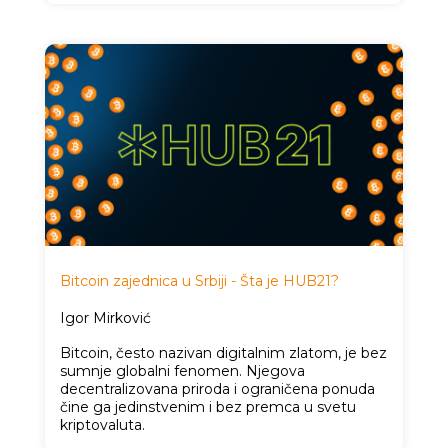
Bitcoin zajednica u Srbiji - Šta je HUB21?
Igor Mirković
Bitcoin, često nazivan digitalnim zlatom, je bez
sumnje globalni fenomen. Njegova
decentralizovana priroda i ograničena ponuda
čine ga jedinstvenim i bez premca u svetu
kriptovaluta.