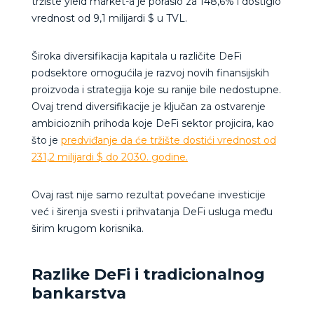
tržište yield market-a je poraslo za 148,6% i dostiglo
vrednost od 9,1 milijardi $ u TVL.
Široka diversifikacija kapitala u različite DeFi
podsektore omogućila je razvoj novih finansijskih
proizvoda i strategija koje su ranije bile nedostupne.
Ovaj trend diversifikacije je ključan za ostvarenje
ambicioznih prihoda koje DeFi sektor projicira, kao
što je
predviđanje da će tržište dostići vrednost od
231,2 milijardi $ do 2030. godine.
Ovaj rast nije samo rezultat povećane investicije
već i širenja svesti i prihvatanja DeFi usluga među
širim krugom korisnika.
Razlike DeFi i tradicionalnog
bankarstva