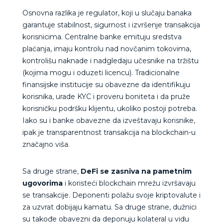
Osnovna razlika je regulator
, koji u slučaju banaka
garantuje stabilnost, sigurnost i izvršenje transakcija
korisnicima. Centralne banke emituju sredstva
plaćanja, imaju kontrolu nad novčanim tokovima,
kontrolišu naknade i nadgledaju učesnike na tržištu
(kojima mogu i oduzeti licencu). Tradicionalne
finansijske institucije su obavezne da identifikuju
korisnika, urade KYC i proveru boniteta i da pruže
korisničku podršku klijentu, ukoliko postoji potreba.
Iako su i banke obavezne da izveštavaju korisnike,
ipak je transparentnost transakcija na blockchain-u
značajno viša.
Sa druge strane,
DeFi se zasniva na pametnim
ugovorima
i koristeći blockchain mrežu izvršavaju
se transakcije. Deponenti polažu svoje kriptovalute i
za uzvrat dobijaju kamatu. Sa druge strane, dužnici
su takođe obavezni da deponuju kolateral u vidu