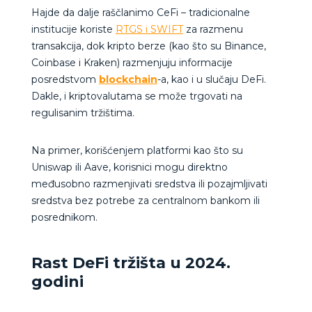
Hajde da dalje raščlanimo CeFi – tradicionalne
institucije koriste
RTGS i SWIFT
za razmenu
transakcija, dok kripto berze (kao što su Binance,
Coinbase i Kraken) razmenjuju informacije
posredstvom
blockchain
-a, kao i u slučaju DeFi.
Dakle, i kriptovalutama se može trgovati na
regulisanim tržištima.
Na primer, korišćenjem platformi kao što su
Uniswap ili Aave, korisnici mogu direktno
međusobno razmenjivati sredstva ili pozajmljivati
sredstva bez potrebe za centralnom bankom ili
posrednikom.
Rast DeFi tržišta u 2024.
godini