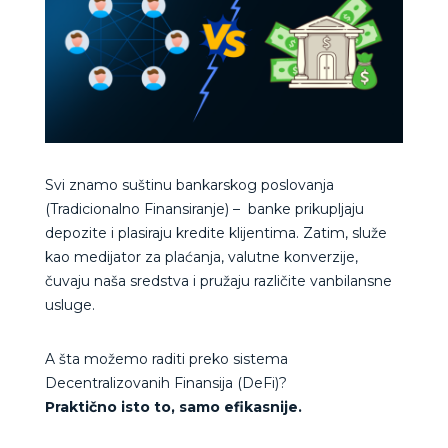
Svi znamo suštinu bankarskog poslovanja
(Tradicionalno Finansiranje) – banke prikupljaju
depozite i plasiraju kredite klijentima. Zatim, služe
kao medijator za plaćanja, valutne konverzije,
čuvaju naša sredstva i pružaju različite vanbilansne
usluge.
A šta možemo raditi preko sistema
Decentralizovanih Finansija (DeFi)?
Praktično isto to, samo efikasnije.