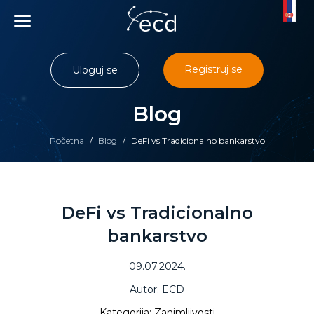
Skip
to
content
Registruj se
Uloguj se
Blog
Početna
/
Blog
/
DeFi vs Tradicionalno bankarstvo
DeFi vs Tradicionalno
bankarstvo
09.07.2024.
Autor: ECD
Kategorija: Zanimljivosti