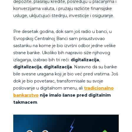
depozite, plasiraju kredite, posreduju u plaćanjima i
konverzijama valuta, i pružaju različite finansijske
usluge, uključujući štednju, investicije i osiguranje.
Pre desetak godina, dok sam još radio u banci, u
Evropskoj Centralnoj Banci sam prisustvovao
sastanku na kome je bio izvršni odbor jedne velike
strane banke. Ukoliko bih napravio siže njihovog
izlaganja, izabrao bih tri reči:
digitalizacija
,
digitalizacija
,
digitalizacija
. Naravno da su banke
bile svesne uragana koji je bio već pred vratima. Još
dok je bio povetarac, transformisale su svoje
poslovanje u digitalnom smeru, ali
tradicionalno
bankarstvo
nije imalo šanse pred digitalnim
takmacem
.