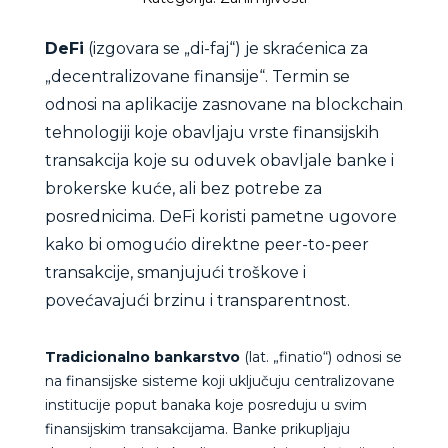
DeFi
(izgovara se „di-faj“) je skraćenica za
„decentralizovane finansije“. Termin se
odnosi na aplikacije zasnovane na blockchain
tehnologiji koje obavljaju vrste finansijskih
transakcija koje su oduvek obavljale banke i
brokerske kuće, ali bez potrebe za
posrednicima. DeFi koristi pametne ugovore
kako bi omogućio direktne peer-to-peer
transakcije, smanjujući troškove i
povećavajući brzinu i transparentnost.
Tradicionalno bankarstvo
(lat. „finatio“) odnosi se
na finansijske sisteme koji uključuju centralizovane
institucije poput banaka koje posreduju u svim
finansijskim transakcijama. Banke prikupljaju