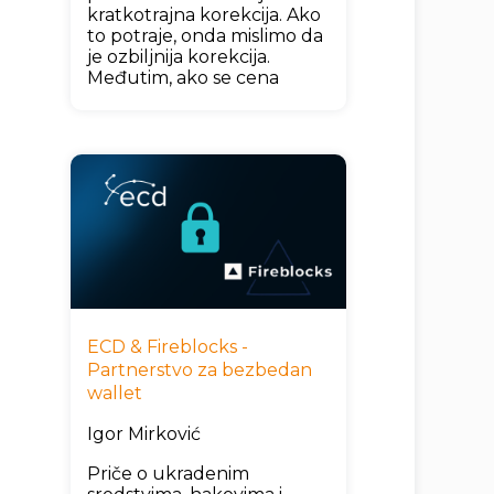
kratkotrajna korekcija. Ako
to potraje, onda mislimo da
je ozbiljnija korekcija.
Međutim, ako se cena
ECD & Fireblocks -
Partnerstvo za bezbedan
wallet
Igor Mirković
Priče o ukradenim