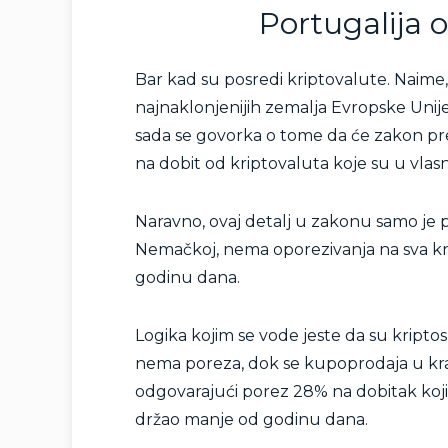
Portugalija 
Bar kad su posredi kriptovalute. Naime,
najnaklonjenijih zemalja Evropske Unije 
sada se govorka o tome da će zakon pre
na dobit od kriptovaluta koje su u vla
Naravno, ovaj detalj u zakonu samo je 
Nemačkoj, nema oporezivanja na sva kri
godinu dana.
Logika kojim se vode jeste da su kriptos
nema poreza, dok se kupoprodaja u kr
odgovarajući porez 28% na dobitak koji 
držao manje od godinu dana.