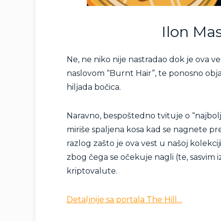
Ilon Mas
Ne, ne niko nije nastradao dok je ova ve
naslovom “Burnt Hair”, te ponosno obja
hiljada bočica.
Naravno, bespoštedno tvituje o “najbolj
miriše spaljena kosa kad se nagnete prek
razlog zašto je ova vest u našoj kolekci
zbog čega se očekuje nagli (te, sasvim
kriptovalute.
Detaljnije sa portala The Hill…