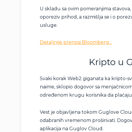
U skladu sa ovim pomeranjima stavova, 
oporeziv prihod, a razmišlja se i o pore
usluge.
Detaljnije prenosi Bloomberg…
Kripto u 
Svaki korak Web2 giganata ka kripto-svet
naime, sklopio dogovor sa menjačnico
određenom krugu korisnika da plaćaju
Vest je objavljena tokom Guglove Clo
odabranih vremenom proširivati. Dogovo
aplikacija na Guglov Cloud.