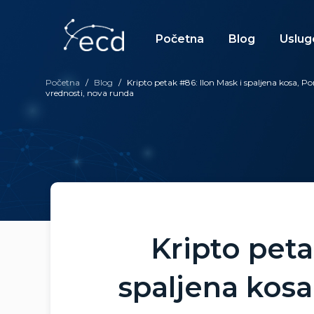
Skip
to
content
Početna
Blog
Uslug
Početna
/
Blog
/
Kripto petak #86: Ilon Mask i spaljena kosa, 
vrednosti, nova runda
Kripto peta
spaljena kosa