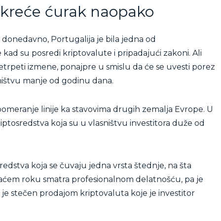
okreće ćurak naopako
 donedavno, Portugalija je bila jedna od
kad su posredi kriptovalute i pripadajući zakoni. Ali
trpeti izmene, ponajpre u smislu da će se uvesti porez
sništvu manje od godinu dana.
pomeranje linije ka stavovima drugih zemalja Evrope. U
ptosredstva koja su u vlasništvu investitora duže od
redstva koja se čuvaju jedna vrsta štednje, na šta
aćem roku smatra profesionalnom delatnošću, pa je
je stečen prodajom kriptovaluta koje je investitor