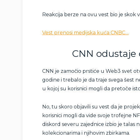
Reakcija berze na ovu vest bio je skok 
Vest prenosi medijska kuća CNBC…
CNN odustaje
CNN je zamočio prstiće u Web3 svet otvo
godine i trebalo je da traje svega šes
u kojoj su korisnici mogli da pretoče is
No, tu skoro objavili su vest da je proje
korisnici mogli da vide svoje trofejne 
diskord severu zajednice izbio je talas ne
kolekcionarima i njihovim zbirkama.