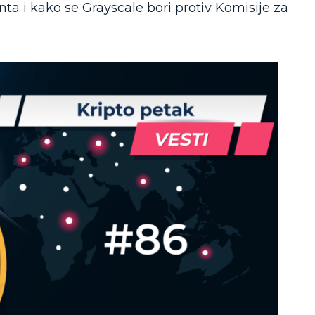
 i kako se Grayscale bori protiv Komisije za