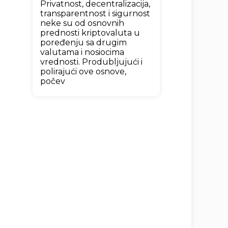
Privatnost, decentralizacija,
transparentnost i sigurnost
neke su od osnovnih
prednosti kriptovaluta u
poređenju sa drugim
valutama i nosiocima
vrednosti. Produbljujući i
polirajući ove osnove,
počev