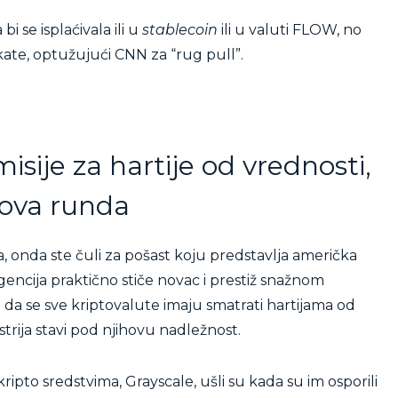
se isplaćivala ili u
stablecoin
ili u valuti FLOW, no
okate, optužujući CNN za “rug pull”.
isije za hartije od vrednosti,
ova runda
ta, onda ste čuli za pošast koju predstavlja američka
Agencija praktično stiče novac i prestiž snažnom
da se sve kriptovalute imaju smatrati hartijama od
trija stavi pod njihovu nadležnost.
ripto sredstvima, Grayscale, ušli su kada su im osporili