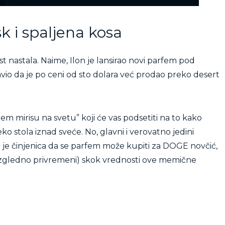
k i spaljena kosa
st nastala. Naime, Ilon je lansirao novi parfem pod
vio da je po ceni od sto dolara već prodao preko desert
em mirisu na svetu” koji će vas podsetiti na to kako
o stola iznad sveće. No, glavni i verovatno jedini
ji je činjenica da se parfem može kupiti za DOGE novčić,
 izgledno privremeni) skok vrednosti ove memične