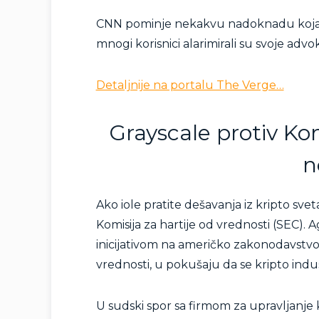
CNN pominje nekakvu nadoknadu koja bi 
mnogi korisnici alarimirali su svoje adv
Detaljnije na portalu The Verge…
Grayscale protiv Kom
n
Ako iole pratite dešavanja iz kripto sve
Komisija za hartije od vrednosti (SEC). 
inicijativom na američko zakonodavstvo 
vrednosti, u pokušaju da se kripto indus
U sudski spor sa firmom za upravljanje k