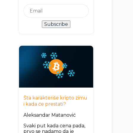
Subscribe
Šta karakteriše kripto zimu
i kada će prestati?
Aleksandar Matanović
Svaki put kada cena pada,
prvo se nadamo da je