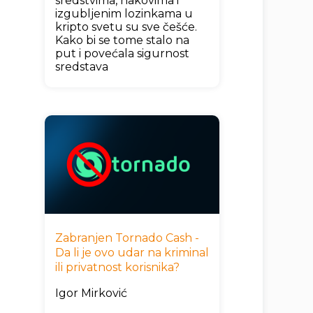
sredstvima, hakovima i
izgubljenim lozinkama u
kripto svetu su sve češće.
Kako bi se tome stalo na
put i povećala sigurnost
sredstava
Zabranjen Tornado Cash -
Da li je ovo udar na kriminal
ili privatnost korisnika?
Igor Mirković