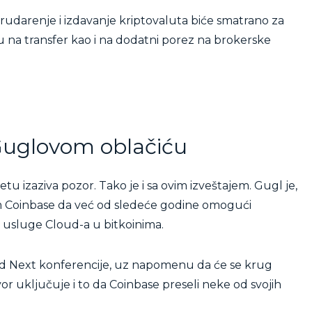
rudarenje i izdavanje kriptovaluta biće smatrano za
zu na transfer kao i na dodatni porez na brokerske
Guglovom oblačiću
u izaziva pozor. Tako je i sa ovim izveštajem. Gugl je,
m Coinbase da već od sledeće godine omogući
 usluge Cloud-a u bitkoinima.
ud Next konferencije, uz napomenu da će se krug
r uključuje i to da Coinbase preseli neke od svojih