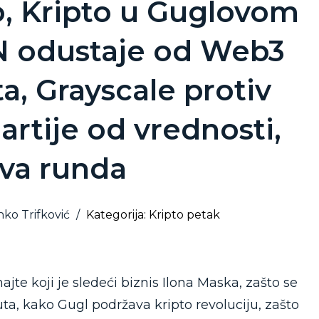
, Kripto u Guglovom
N odustaje od Web3
, Grayscale protiv
artije od vrednosti,
va runda
nko Trifković
/
Kategorija: Kripto petak
te koji je sledeći biznis Ilona Maska, zašto se
uta, kako Gugl podržava kripto revoluciju, zašto