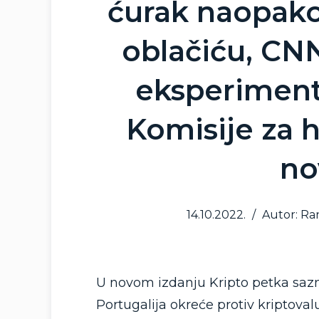
ćurak naopako
oblačiću, CN
eksperimenta
Komisije za h
no
14.10.2022.
/
Autor: Ra
U novom izdanju Kripto petka saznaj
Portugalija okreće protiv kriptoval