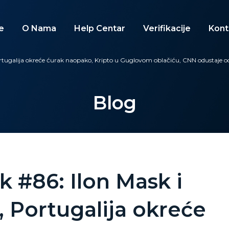
e
O Nama
Help Centar
Verifikacije
Kont
Portugalija okreće ćurak naopako, Kripto u Guglovom oblačiću, CNN odustaje o
Blog
k #86: Ilon Mask i
, Portugalija okreće