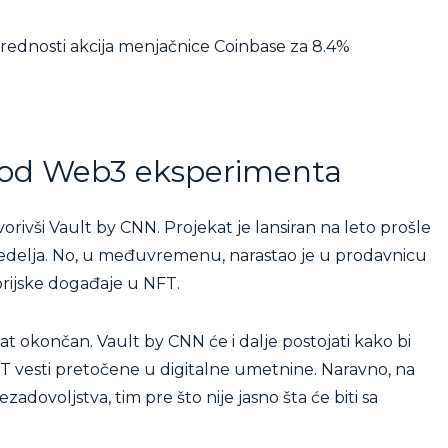
vrednosti akcija menjačnice Coinbase za 8.4%
 od Web3 eksperimenta
rivši Vault by CNN. Projekat je lansiran na leto prošle
t nedelja. No, u međuvremenu, narastao je u prodavnicu
torijske događaje u NFT.
kat okončan. Vault by CNN će i dalje postojati kako bi
NFT vesti pretočene u digitalne umetnine. Naravno, na
zadovoljstva, tim pre što nije jasno šta će biti sa