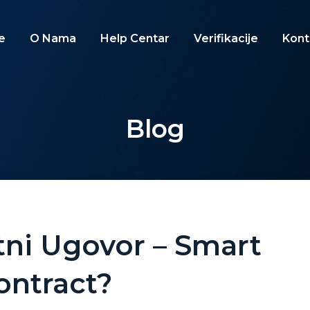
e
O Nama
Help Centar
Verifikacije
Kont
Blog
tni Ugovor – Smart
ontract?