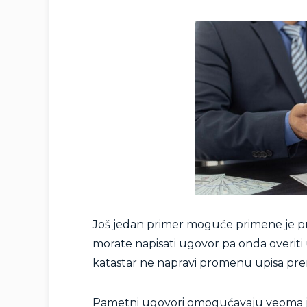
Još jedan primer moguće primene je 
morate napisati ugovor pa onda overiti u
katastar ne napravi promenu upisa prem
Pametni ugovori omogućavaju veoma jed