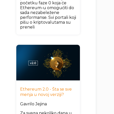
početku faze 0 koja će
Ethereum-u omogućiti do
sada nezabeležene
performanse. Svi portali koji
pišu o kriptovalutama su
preneli
Ethereum 2.0 - Šta se sve
menja u novoj verziji?
Gavrilo Jejina
Za svega nekoliko dana u