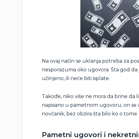
Na ovaj način se uklanja potreba za pos
nesporazuma oko ugovora. Šta god da 
učinjeno, ili neće biti isplate.
Takođe, niko više ne mora da brine da li ć
napisano u pametnom ugovoru, on se aut
novčanik, bez obzira šta bilo ko o tome mis
Pametni ugovori i nekretn