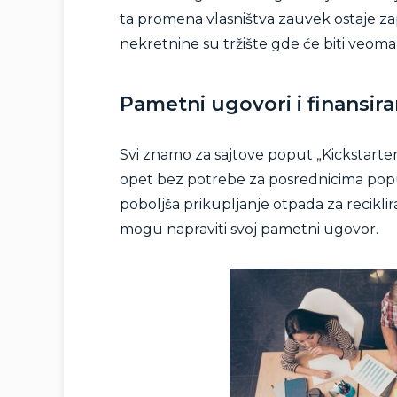
ta promena vlasništva zauvek ostaje zap
nekretnine su tržište gde će biti veoma 
Pametni ugovori i finansira
Svi znamo za sajtove poput „Kickstarte
opet bez potrebe za posrednicima poput 
poboljša prikupljanje otpada za reciklir
mogu napraviti svoj pametni ugovor.