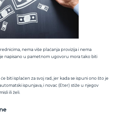
rednicima, nema više plaćanja provizija i nema
je napisano u pametnom ugovoru mora tako biti
e biti isplaćen za svoj rad, jer kada se ispuni ono što je
omatski ispunjava, i novac (Eter) stiže u njegov
li ili želi.
ine