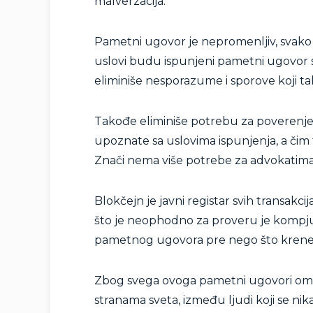
malverzacija.
Pametni ugovor je nepromenljiv, svako
uslovi budu ispunjeni pametni ugovor 
eliminiše nesporazume i sporove koji ta
Takođe eliminiše potrebu za poverenje
upoznate sa uslovima ispunjenja, a čim
Znači nema više potrebe za advokatima,
Blokčejn je javni registar svih transakcij
što je neophodno za proveru je kompjut
pametnog ugovora pre nego što krene d
Zbog svega ovoga pametni ugovori om
stranama sveta, između ljudi koji se nik