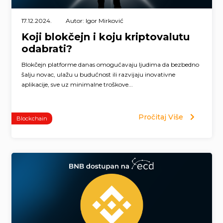
17.12.2024.
Autor: Igor Mirković
Koji blokčejn i koju kriptovalutu
odabrati?
Blokčejn platforme danas omogućavaju ljudima da bezbedno
šalju novac, ulažu u budućnost ili razvijaju inovativne
aplikacije, sve uz minimalne troškove...
Pročitaj Više
Blockchain