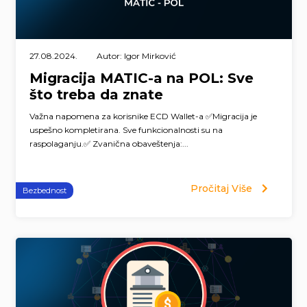
27.08.2024.
Autor: Igor Mirković
Migracija MATIC-a na POL: Sve
što treba da znate
Važna napomena za korisnike ECD Wallet-a ✅Migracija je
uspešno kompletirana. Sve funkcionalnosti su na
raspolaganju.✅ Zvanična obaveštenja:...
Pročitaj Više
Bezbednost