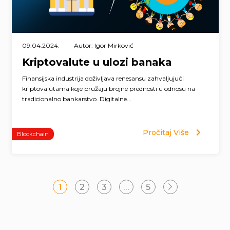
09.04.2024.
Autor: Igor Mirković
Kriptovalute u ulozi banaka
Finansijska industrija doživljava renesansu zahvaljujući
kriptovalutama koje pružaju brojne prednosti u odnosu na
tradicionalno bankarstvo. Digitalne...
Pročitaj Više
Blockchain
Page
1
2
3
…
5
navigation