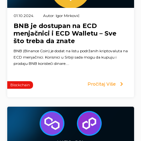
01.10.2024.
Autor: Igor Mirković
BNB je dostupan na ECD
menjačnici i ECD Walletu – Sve
što treba da znate
BNB (Binance Coin) je dodat na listu podržanih kriptovaluta na
ECD menjačnici. Korisnici u Srbiji sada mogu da kupuju i
prodaju BNB koristeći dinare....
Pročitaj Više
Blockchain