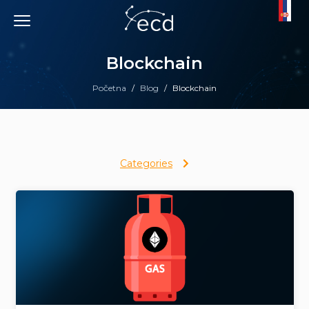
Skip
to
content
Blockchain
Početna
/
Blog
/
Blockchain
Categories