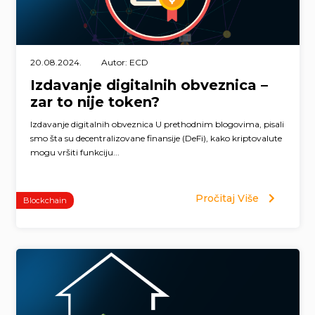
20.08.2024.
Autor: ECD
Izdavanje digitalnih obveznica –
zar to nije token?
Izdavanje digitalnih obveznica U prethodnim blogovima, pisali
smo šta su decentralizovane finansije (DeFi), kako kriptovalute
mogu vršiti funkciju...
Pročitaj Više
Blockchain