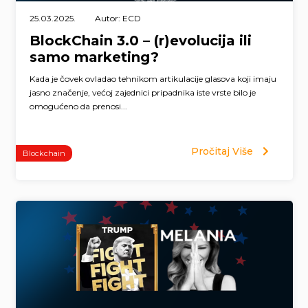
25.03.2025.
Autor: ECD
BlockChain 3.0 – (r)evolucija ili
samo marketing?
Kada je čovek ovladao tehnikom artikulacije glasova koji imaju
jasno značenje, većoj zajednici pripadnika iste vrste bilo je
omogućeno da prenosi...
Pročitaj Više
Blockchain