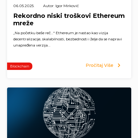
06.05.2025.
Autor: Igor Mirković
Rekordno niski troškovi Ethereum
mreže
„Na početku beše reč…“ Ethereum je nastao kao vizija
decentralizacije, skalabilnosti, bezbednosti i želje da se napravi
unapređena verzija...
Pročitaj Više
Blockchain