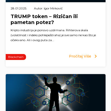
28.01.2025.
Autor: Igor Mirković
TRUMP token – Rizičan ili
pametan potez?
Kripto industrija je ponovo uzdrmana. Rihterova skala
(volatilnost i indeks pohlepe/straha) je sve samo ne kao što je
očekivano. Ali i ovog puta za...
Pročitaj Više
Blockchain