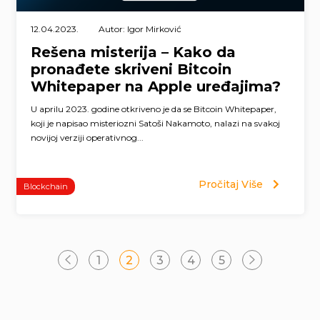
12.04.2023.
Autor: Igor Mirković
Rešena misterija – Kako da
pronađete skriveni Bitcoin
Whitepaper na Apple uređajima?
U aprilu 2023. godine otkriveno je da se Bitcoin Whitepaper,
koji je napisao misteriozni Satoši Nakamoto, nalazi na svakoj
novijoj verziji operativnog...
Pročitaj Više
Blockchain
Page
1
2
3
4
5
navigation