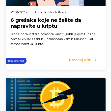
27.06.2023.
Autor: Ranko Trifković
6 grešaka koje ne želite da
napravite u kriptu
Jedna, ne tako stara, poslovica kaže: “Ljudski je grešiti, ali da
biste STVARNO zabrljali, neophodan vam je računar”. Od
samog početka, kripto...
Pročitaj Više
Bezbednost