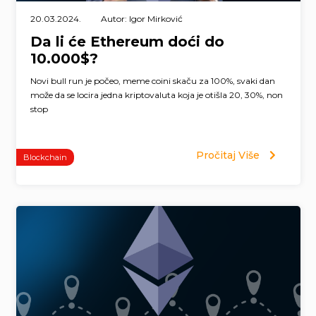
20.03.2024.
Autor: Igor Mirković
Da li će Ethereum doći do
10.000$?
Novi bull run je počeo, meme coini skaču za 100%, svaki dan
može da se locira jedna kriptovaluta koja je otišla 20, 30%, non
stop
Pročitaj Više
Blockchain