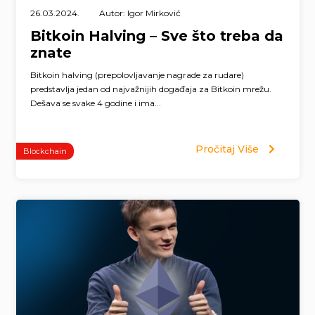
26.03.2024.
Autor: Igor Mirković
Bitkoin Halving – Sve što treba da
znate
Bitkoin halving (prepolovljavanje nagrade za rudare)
predstavlja jedan od najvažnijih događaja za Bitkoin mrežu.
Dešava se svake 4 godine i ima...
Pročitaj Više
Blockchain