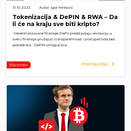
31.10.2023.
Autor: Igor Mirković
Tokenizacija & DePIN & RWA – Da
li će na kraju sve biti kripto?
-Decentralizovane finansije (DeFi) predstavljaju revoluciju u
svetu finansija pružajući transparentnost i pristupačnost bez
posrednika. -DePIN omogućava...
Pročitaj Više
Blockchain