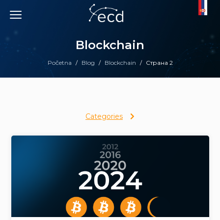
Skip
to
content
Blockchain
Početna
/
Blog
/
Blockchain
/
Страна 2
Categories