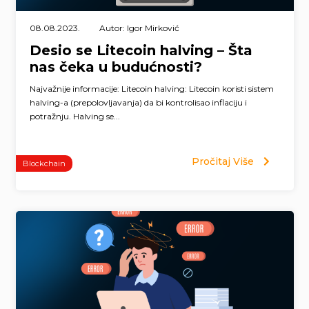
08.08.2023.
Autor: Igor Mirković
Desio se Litecoin halving – Šta
nas čeka u budućnosti?
Najvažnije informacije: Litecoin halving: Litecoin koristi sistem
halving-a (prepolovljavanja) da bi kontrolisao inflaciju i
potražnju. Halving se...
Pročitaj Više
Blockchain