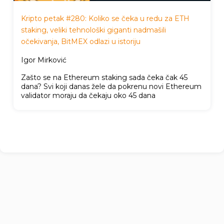
Kripto petak #280: Koliko se čeka u redu za ETH
staking, veliki tehnološki giganti nadmašili
očekivanja, BitMEX odlazi u istoriju
Igor Mirković
Zašto se na Ethereum staking sada čeka čak 45
dana? Svi koji danas žele da pokrenu novi Ethereum
validator moraju da čekaju oko 45 dana