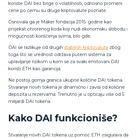
koriste DAI bez brige o volatilnosti, odnosno promeni
cene po čemu su druge kriptovalute poznate.
Osnovala ga je Maker fondacija 2015. godine kao
projekat otvorenog koda koji nudi ekonomsku slobodu i
mogućnosti korišćenja svima, bilo gde.
DAI se razlikuje od drugih
stabilnih kriptovaluta
zbog
toga što se vrednost održava putem sistema za
upravljanje rizikom u kom se za svaki emitovani DAI
koristi ETH kao garancija.
Ne postoji gornja granica ukupne količine DAI tokena.
Stvaranje novih tokena je dinamično i zavisi od količine
depozita u rezervama. Trenutno je u opticaju više od 5
milijardi DAI tokena.
Kako DAI funkcioniše?
Stvaranje novih DAI tokena uz pomoć ETH osigurava da