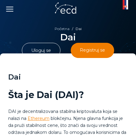
Skip
to
content
Početna
/
Dai
Dai
Registruj se
Uloguj se
Dai
Šta je Dai (DAI)?
DAI je decentralizovana stabilna kriptovaluta koja se
nalazi na
Ethereum
blokčejnu. Njena glavna funkcija je
da pruži stabilnost cene, što znači da svoju vrednost
održava jednakom dolaru. To omogućava korisnicima da