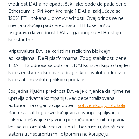
vrednost DAI-a ne opada, čak i ako dođe do pada cene
Ethereum-a. Prilikom kreiranja 1 DAI-a, zaključava se
150% ETH tokena u protivvrednosti. Ovaj odnos se ne
menja u slučaju pada vrednosti ETH tokena što
osigurava da vrednost DAI-a i garancije u ETH ostaju
konstantne.
Kriptovaluta DAI se koristi na različitim blokčejn
aplikacijama i DeFi platformama. Zbog stabilnosti cene i
1 DAI = 1$ odnosa sa dolarom, DAI koriste i kripto trejderi
kao sredstvo za kupovinu drugih kriptovaluta odnosno
kao stabilnu valutu prilikom prodaje.
Još jedna ključna prednost DAI-a je činjenica da njime ne
upravlja privatna kompanija, već decentralizovana
autonomna organizacija putem
softverskog protokola
.
Kao rezultat toga, svi slučajevi izdavanja i spaljivanja
tokena dešavaju se javno i pomoću pametnih ugovora
koji se automatski realizuju na Ethereum-u, čineći ceo
sistem transparentnim i otpornim na korupciju.