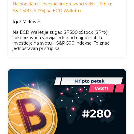
Najpopularniji investicioni proizvod stiže u Srbiju:
S&P 500 (SPYx) na ECD Wallet-u
Igor Mirković
Na ECD Wallet je stigao SP500 xStock (SPYx)!
Tokenizovana verzija jedne od najpoznatijih
investicija na svetu – S&P 500 indeksa. To znači
jednostavan pristup ka