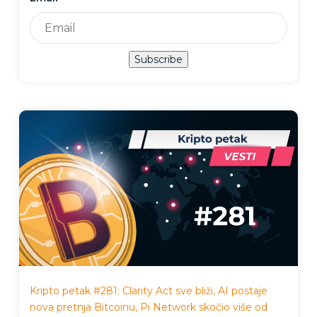
Subscribe
Kripto petak #281: Clarity Act sve bliži, AI postaje
nova pretnja Bitcoinu, Pi Network skočio više od