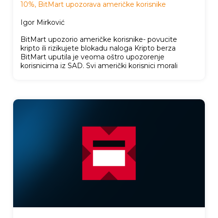
10%, BitMart upozorava američke korisnike
Igor Mirković
BitMart upozorio američke korisnike- povucite
kripto ili rizikujete blokadu naloga Kripto berza
BitMart uputila je veoma oštro upozorenje
korisnicima iz SAD. Svi američki korisnici morali