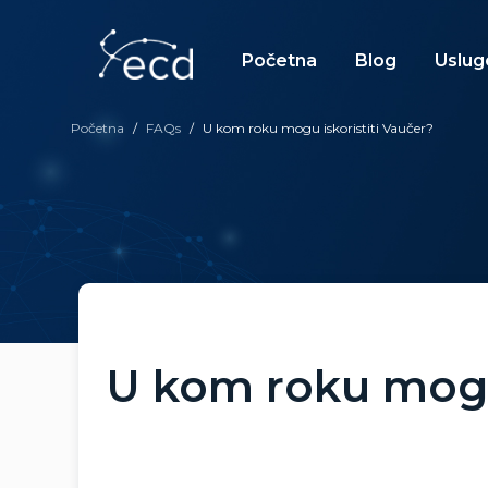
Skip
to
content
Početna
Blog
Uslug
Početna
/
FAQs
/
U kom roku mogu iskoristiti Vaučer?
U kom roku mogu 