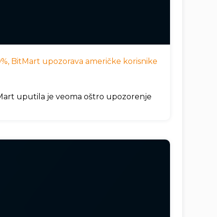
 10%, BitMart upozorava američke korisnike
itMart uputila je veoma oštro upozorenje