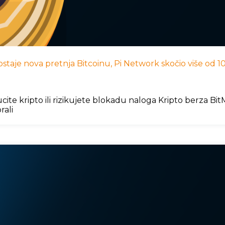
I postaje nova pretnja Bitcoinu, Pi Network skočio više od
cite kripto ili rizikujete blokadu naloga Kripto berza B
rali