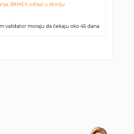
ja, BitMEX odlazi u istoriju
um validator moraju da čekaju oko 45 dana