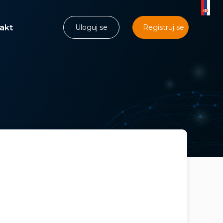
akt
Uloguj se
Registruj se