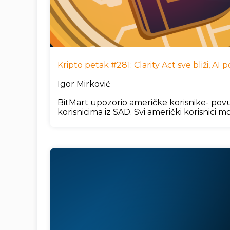
Kripto petak #281: Clarity Act sve bliži, A
Igor Mirković
BitMart upozorio američke korisnike- povu
korisnicima iz SAD. Svi američki korisnici mo