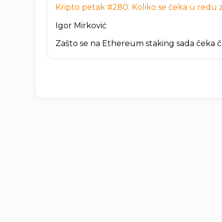
Kripto petak #280: Koliko se čeka u redu za
Igor Mirković
Zašto se na Ethereum staking sada čeka č