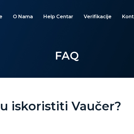
e
O Nama
Help Centar
Verifikacije
Kont
FAQ
iskoristiti Vaučer?