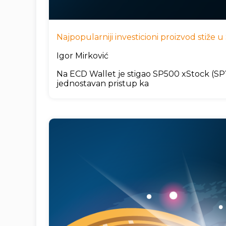
Najpopularniji investicioni proizvod stiže
Igor Mirković
Na ECD Wallet je stigao SP500 xStock (SPYx
jednostavan pristup ka