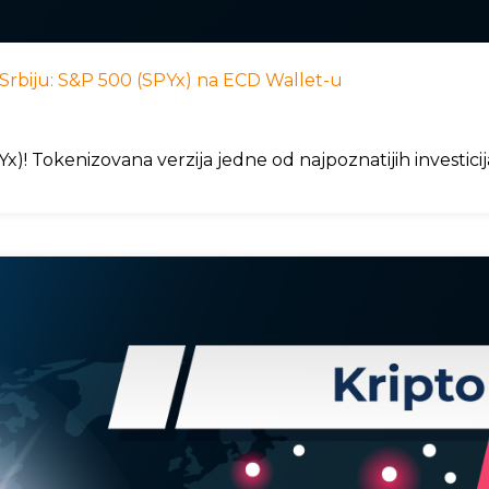
 u Srbiju: S&P 500 (SPYx) na ECD Wallet-u
)! Tokenizovana verzija jedne od najpoznatijih investici