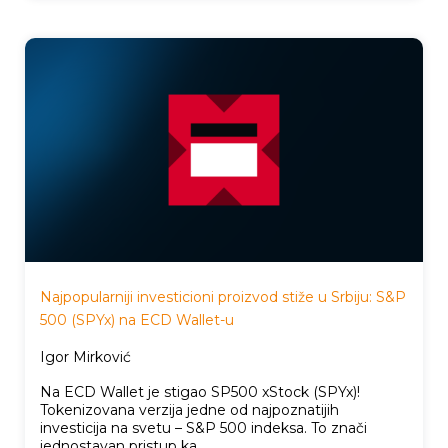
Najpopularniji investicioni proizvod stiže u Srbiju: S&P
500 (SPYx) na ECD Wallet-u
Igor Mirković
Na ECD Wallet je stigao SP500 xStock (SPYx)!
Tokenizovana verzija jedne od najpoznatijih
investicija na svetu – S&P 500 indeksa. To znači
jednostavan pristup ka