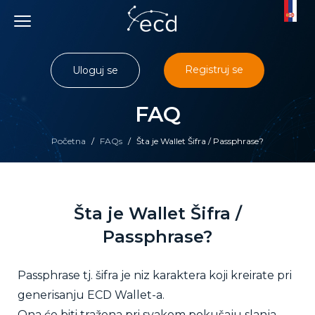
Skip
to
content
Registruj se
Uloguj se
FAQ
Početna
/
FAQs
/
Šta je Wallet Šifra / Passphrase?
Šta je Wallet Šifra /
Passphrase?
Passphrase tj. šifra je niz karaktera koji kreirate pri
generisanju ECD Wallet-a.
Ona će biti tražena pri svakom pokušaju slanja