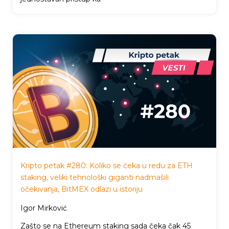
Kripto petak #280: Koliko se čeka u redu za ETH
staking, veliki tehnološki giganti nadmašili
očekivanja, BitMEX odlazi u istoriju
Igor Mirković
Zašto se na Ethereum staking sada čeka čak 45