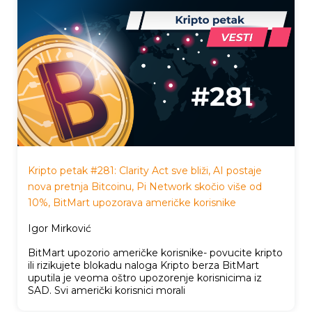
Kripto petak #281: Clarity Act sve bliži, AI postaje
nova pretnja Bitcoinu, Pi Network skočio više od
10%, BitMart upozorava američke korisnike
Igor Mirković
BitMart upozorio američke korisnike- povucite kripto
ili rizikujete blokadu naloga Kripto berza BitMart
uputila je veoma oštro upozorenje korisnicima iz
SAD. Svi američki korisnici morali