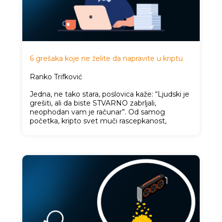
6 grešaka koje ne želite da napravite u kriptu
Ranko Trifković
Jedna, ne tako stara, poslovica kaže: “Ljudski je
grešiti, ali da biste STVARNO zabrljali,
neophodan vam je računar”. Od samog
početka, kripto svet muči rascepkanost,