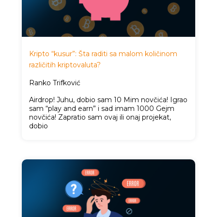
Kripto “kusur”: Šta raditi sa malom količinom
različitih kriptovaluta?
Ranko Trifković
Airdrop! Juhu, dobio sam 10 Mim novčića! Igrao
sam “play and earn” i sad imam 1000 Gejm
novčića! Zapratio sam ovaj ili onaj projekat,
dobio