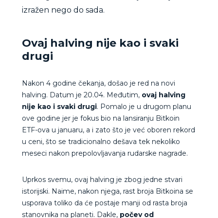
izražen nego do sada.
Ovaj halving nije kao i svaki
drugi
Nakon 4 godine čekanja, došao je red na novi
halving. Datum je 20.04. Međutim,
ovaj halving
nije kao i svaki drugi
. Pomalo je u drugom planu
ove godine jer je fokus bio na lansiranju Bitkoin
ETF-ova u januaru, a i zato što je već oboren rekord
u ceni, što se tradicionalno dešava tek nekoliko
meseci nakon prepolovljavanja rudarske nagrade.
Uprkos svemu, ovaj halving je zbog jedne stvari
istorijski. Naime, nakon njega, rast broja Bitkoina se
usporava toliko da će postaje manji od rasta broja
stanovnika na planeti. Dakle,
počev od