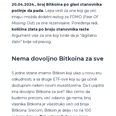
20.04.2024., broj Bitkoina po glavi stanovnika
počinje da pada.
Lepa vest za one koji ga već
imaju i možda dodatni razlog za FOMO (
Fear Of
Missing Out
) za one rezervisane. Poređenja radi,
količina zlata po broju stanovnika raste
.
Argument više za one koji tvrde da je “digitalno
zlato” bolje od pravog.
Nema dovoljno Bitkoina za sve
S jedne strane imamo Bitkoin koji ulazi u novu eru
oskudnosti, a sa druge ETF-ove koji su ga učinili
dostupnim nekim novim investitorima. Da li uopšte
ima dovoljno Bitkoina za sve? Ako ćemo da
budemo precizni, već odavno ga nema, broj
vlasnika Bitkoina je višestruko veći od broja
Bitkoina. Srećom, Bitkoin je deljiv i to na 100