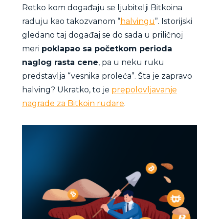
Retko kom događaju se ljubitelji Bitkoina
raduju kao takozvanom “
halvingu
”. Istorijski
gledano taj događaj se do sada u priličnoj
meri
poklapao sa početkom perioda
naglog rasta cene
, pa u neku ruku
predstavlja “vesnika proleća”. Šta je zapravo
halving? Ukratko, to je
prepolovljavanje
nagrade za Bitkoin rudare
.