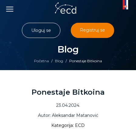
Skip
to
content
Registruj se
Uloguj se
Blog
Početna
/
Blog
/
Ponestaje Bitkoina
Ponestaje Bitkoina
23.04.2024.
Autor: Aleksandar Matanović
Kategorija: ECD