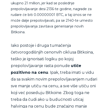
ukupno 21 million, jer kad se poslednje
prepolovljavanje desi 2136-te godine, nagrade za
rudare će biti 0.00000001 BTC, a taj iznos se ne
može dalje prepolovljavati, pa se 2140-te umesto
prepolovljavanja završava generisanje novih
Bitkoina.
Iako postoje i druga tumačenja
četvorogodišnjih cenonvih ciklusa Bitkoina,
teško je ignorisati logiku po kojoj
prepolovljavanje rasta ponude
utiče
pozitivno na cenu
. Ipak, treba imati u vidu
da sa svakim novim prepolovljavanjem rudari
sve manje utiču na cenu, a sve više utiču oni
koji već poseduju Bitkoine. Zbog toga ne
treba da čudi ako u budućnosti uticaj
halvinga na cenu bude značajno manje