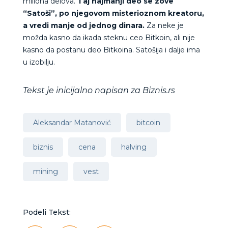
miliona delova.
Taj najmanji deo se zove
“Satoši”, po njegovom misterioznom kreatoru,
a vredi manje od jednog dinara.
Za neke je
možda kasno da ikada steknu ceo Bitkoin, ali nije
kasno da postanu deo Bitkoina. Satošija i dalje ima
u izobilju.
Tekst je inicijalno napisan za Biznis.rs
Aleksandar Matanović
bitcoin
biznis
cena
halving
mining
vest
Podeli Tekst: