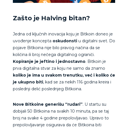
Zašto je Halving bitan?
Jedna od ključnih inovacija koju je Bitkoin doneo je
uvođenje koncepta
oskudonsti
u digitalni svet. Do
pojave Bitkoina nije bilo pravog načina da se
količina ili broj nečega digitalnog ograniči.
Kopiranje je jeftino i jednostavno
. Bitkoin je
prva digitalna stvar za koju ne samo da znamo
koliko je ima u svakom trenutku, već i koliko će
je ukupno biti
, kad se za nekih 116 godina kreira i
poslednji delić poslednjeg Bitkoina.
Nove Bitkoine generišu “rudari”
. U startu su
dobijali 50 Bitkoina na svakih 10 minuta, pa se taj
broj na svake 4 godine prepolovljavao. Upravo to
prepolovljavanje osigurava da će Bitkoina biti