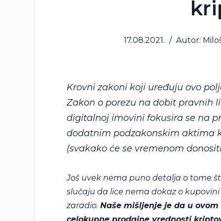
kri
17.08.2021.
/
Autor: Milo
Krovni zakoni koji uređuju ovo po
Zakon o porezu na dobit pravnih l
digitalnoj imovini fokusira se na 
dodatnim podzakonskim aktima ko
(svakako će se vremenom donositi 
Još uvek nema puno detalja o tome št
slučaju da lice nema dokaz o kupovini (š
zaradio.
Naše mišljenje je da u ovom 
celokupne prodajne vrednosti kriptova