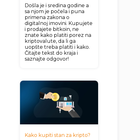
Došla je i sredina godine a
sa njom je počela i puna
primena zakona o
digitalnoj imovini. Kupujete
i prodajete bitkoin, ne
znate kako platiti porez na
kriptovalute, da li ga
uopšte treba platiti i kako.
Čitajte tekst do kraja i
saznajte odgovor!
Kako kupiti stan za kripto?