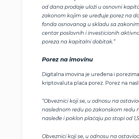
od dana prodaje uloži u osnovni kapit
zakonom kojim se uređuje porez na dob
fonda osnovanog u skladu sa zakonima k
centar poslovnih i investicionih aktivno
poreza na kapitalni dobitak.”
Porez na imovinu
Digitalna imovina je uređena i porezim
kriptovaluta plaća porez. Porez na nasle
“Obveznici koji se, u odnosu na ostav
naslednom redu po zakonskom redu nas
nasleđe i poklon plaćaju po stopi od 1,
Obveznici koji se, u odnosu na ostavi