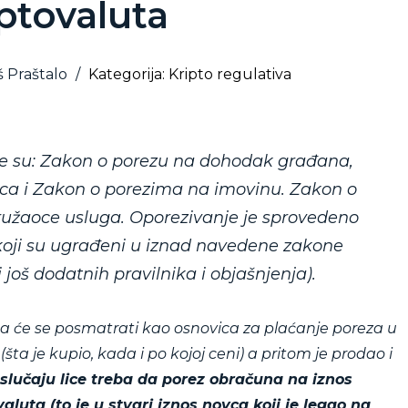
ptovaluta
š Praštalo
/
Kategorija: Kripto regulativa
lje su: Zakon o porezu na dohodak građana,
ica i Zakon o porezima na imovinu. Zakon o
pružaoce usluga. Oporezivanje je sprovedeno
ji su ugrađeni u iznad navedene zakone
još dodatnih pravilnika i objašnjenja).
a će se posmatrati kao osnovica za plaćanje poreza u
ta je kupio, kada i po kojoj ceni) a pritom je prodao i
slučaju lice treba da porez obračuna na iznos
luta (to je u stvari iznos novca koji je legao na