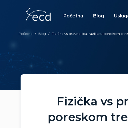
Skip
to
content
Početna
Blog
Uslug
Početna
/
Blog
/
Fizička vs pravna lica: razlike u poreskom tre
Fizička vs pr
poreskom tre