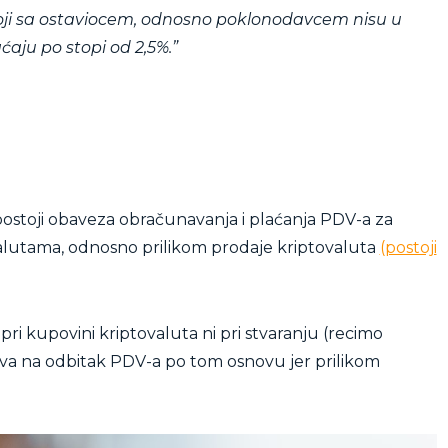
oji sa ostaviocem, odnosno poklonodavcem nisu u
ćaju po stopi od 2,5%.”
 postoji obaveza obračunavanja i plaćanja PDV-a za
ovalutama, odnosno prilikom prodaje kriptovaluta
(postoji
ri kupovini kriptovaluta ni pri stvaranju (recimo
ava na odbitak PDV-a po tom osnovu jer prilikom