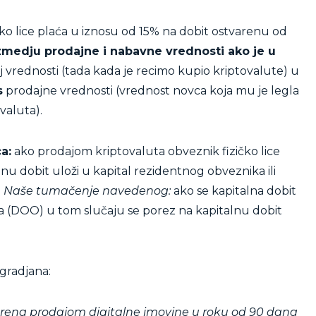
ko lice plaća u iznosu od 15% na dobit ostvarenu od
izmedju prodajne i nabavne vrednosti ako je u
 vrednosti (tada kada je recimo kupio kriptovalute) u
s
prodajne vrednosti (vrednost novca koja mu je legla
valuta).
a:
ako prodajom kriptovaluta obveznik fizičko lice
alnu dobit uloži u kapital rezidentnog obveznika ili
.
Naše tumačenje navedenog:
ako se kapitalna dobit
a (DOO) u tom slučaju se porez na kapitalnu dobit
gradjana:
arena prodajom digitalne imovine u roku od 90 dana