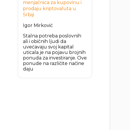
menjačnica za kupovinu i
prodaju kriptovaluta u
Srbiji
Igor Mirković
Stalna potreba poslovnih
ali i običnih ljudi da
uvećavaju svoj kapital
uticala je na pojavu brojnih
ponuda za investiranje. Ove
ponude na različite načine
daju