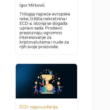
Igor Mirković
Trilogija najveće evropske
reke, tržišta nekretnina i
ECD-a. Istorija se događa
upravo sada. Prodavci
prepoznaju ogromno
interesovanje za
kriptovalutama i nude za
njih svoje proizvode.
ECD: najpouzdanija