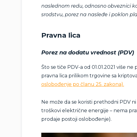
naslednom redu, odnosno obveznici k
srodstvu, porez na nasleđe i poklon pla
Pravna lica
Porez na dodatu vrednost (PDV)
Što se tiče PDV-a od 01.01.2021 više ne
pravna lica prilikom trgovine sa kript
oslobođenje po članu 25. zakona).
Ne može da se koristi prethodni PDV ni p
troškovi električne energije – nema pr
prodaje postoji oslobođenje).