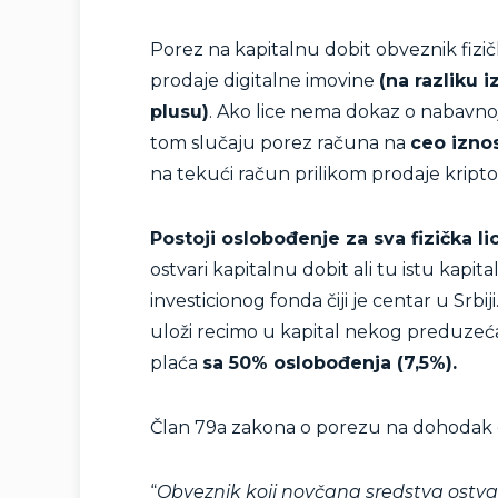
Porez na kapitalnu dobit obveznik fizič
prodaje digitalne imovine
(na razliku 
plusu)
. Ako lice nema dokaz o nabavnoj
tom slučaju porez računa na
ceo izno
na tekući račun prilikom prodaje kripto
Postoji oslobođenje za sva fizička lic
ostvari kapitalnu dobit ali tu istu kapit
investicionog fonda čiji je centar u Srbiji
uloži recimo u kapital nekog preduzeć
plaća
sa 50% oslobođenja (7,5%).
Član 79a zakona o porezu na dohodak 
“
Obveznik koji novčana sredstva ostv