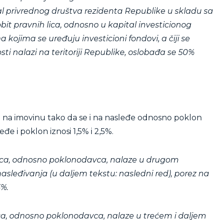
al privrednog društva rezidenta Republike u skladu sa
it pravnih lica, odnosno u kapital investicionog
ojima se uređuju investicioni fondovi, a čiji se
sti nalazi na teritoriji Republike, oslobađa se 50%
a na imovinu tako da se i na nasleđe odnosno poklon
đe i poklon iznosi 1,5% i 2,5%.
ioca, odnosno poklonodavca, nalaze u drugom
leđivanja (u daljem tekstu: nasledni red), porez na
5%.
oca, odnosno poklonodavca, nalaze u trećem i daljem