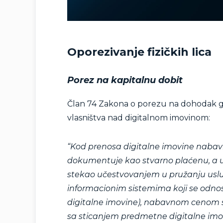
Oporezivanje fizičkih lica
Porez na kapitalnu dobit
Član 74 Zakona o porezu na dohodak g
vlasništva nad digitalnom imovinom:
“Kod prenosa digitalne imovine naba
dokumentuje kao stvarno plaćenu, a u 
stekao učestvovanjem u pružanju uslu
informacionim sistemima koji se odnos
digitalne imovine), nabavnom cenom sm
sa sticanjem predmetne digitalne imo