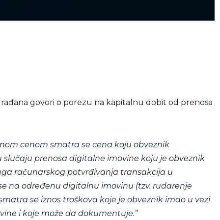
rađana govori o porezu na kapitalnu dobit od prenosa
vnom cenom smatra se cena koju obveznik
slučaju prenosa digitalne imovine koju je obveznik
ga računarskog potvrđivanja transakcija u
e na određenu digitalnu imovinu (tzv. rudarenje
atra se iznos troškova koje je obveznik imao u vezi
vine i koje može da dokumentuje.”