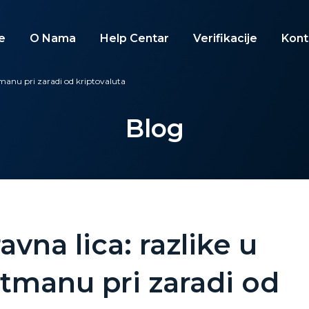
e
O Nama
Help Centar
Verifikacije
Kont
tmanu pri zaradi od kriptovaluta
Blog
avna lica: razlike u
tmanu pri zaradi od