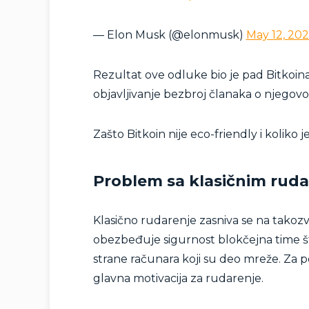
— Elon Musk (@elonmusk)
May 12, 202
Rezultat ove odluke bio je pad Bitkoina
objavljivanje bezbroj članaka o njegovo
Zašto Bitkoin nije eco-friendly i koliko
Problem sa klasičnim rud
Klasično rudarenje zasniva se na tako
obezbeđuje sigurnost blokčejna time š
strane računara koji su deo mreže. Za po
glavna motivacija za rudarenje.