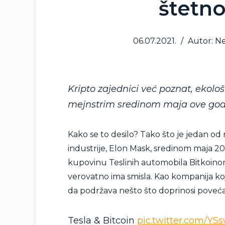
štetno
06.07.2021.
/
Autor: N
Kripto zajednici već poznat, ekolo
mejnstrim sredinom maja ove god
Kako se to desilo? Tako što je jedan od 
industrije, Elon Mask, sredinom maja 2
kupovinu Teslinih automobila Bitkoinom.
verovatno ima smisla. Kao kompanija koj
da podržava nešto što doprinosi povećan
Tesla & Bitcoin
pic.twitter.com/Y