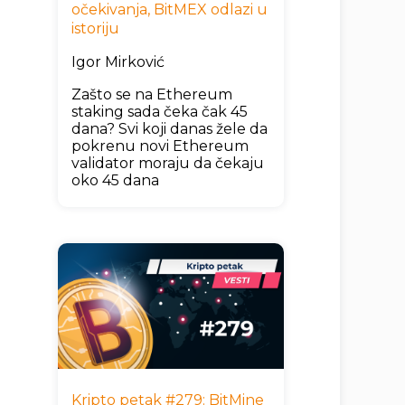
očekivanja, BitMEX odlazi u
istoriju
Igor Mirković
Zašto se na Ethereum
staking sada čeka čak 45
dana? Svi koji danas žele da
pokrenu novi Ethereum
validator moraju da čekaju
oko 45 dana
Kripto petak #279: BitMine