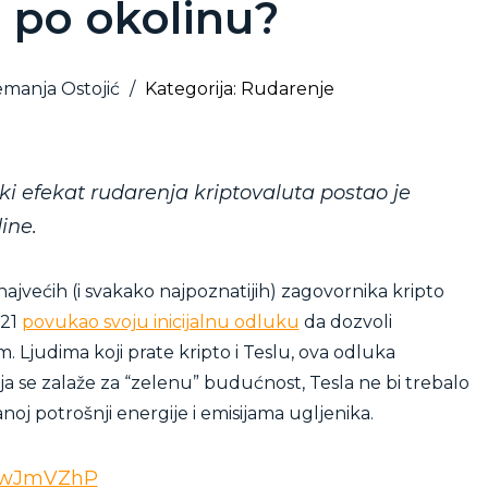
 po okolinu?
emanja Ostojić
/
Kategorija: Rudarenje
ški efekat rudarenja kriptovaluta postao je
ine.
najvećih (i svakako najpoznatijih) zagovornika kripto
021
povukao svoju inicijalnu odluku
da dozvoli
 Ljudima koji prate kripto i Teslu, ova odluka
a se zalaže za “zelenu” budućnost, Tesla ne bi trebalo
oj potrošnji energije i emisijama ugljenika.
SswJmVZhP