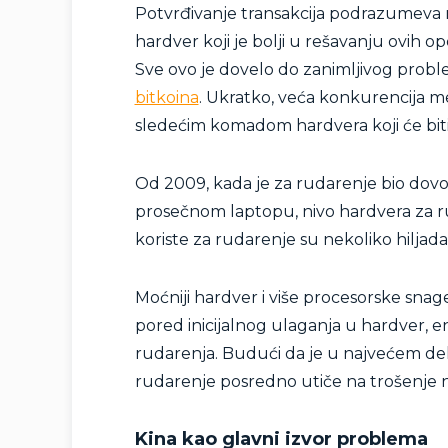
Potvrđivanje transakcija podrazumeva 
hardver koji je bolji u rešavanju ovih op
Sve ovo je dovelo do zanimljivog probl
bitkoina
. Ukratko, veća konkurencija 
sledećim komadom hardvera koji će biti 
Od 2009, kada je za rudarenje bio dovo
prosečnom laptopu, nivo hardvera za ru
koriste za rudarenje su nekoliko hiljada
Moćniji hardver i više procesorske snag
pored inicijalnog ulaganja u hardver, e
rudarenja. Budući da je u najvećem delu 
rudarenje posredno utiče na trošenje n
Kina kao glavni izvor problema