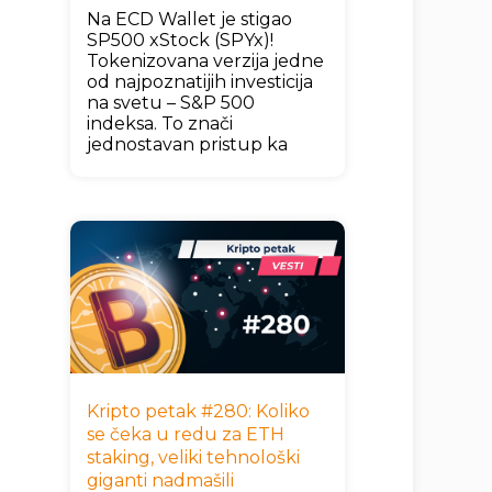
Na ECD Wallet je stigao
SP500 xStock (SPYx)!
Tokenizovana verzija jedne
od najpoznatijih investicija
na svetu – S&P 500
indeksa. To znači
jednostavan pristup ka
Kripto petak #280: Koliko
se čeka u redu za ETH
staking, veliki tehnološki
giganti nadmašili