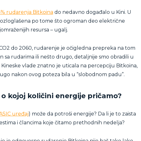
% rudarenja Bitkoina
do nedavno događalo u Kini. U
već ozloglašena po tome što ogroman deo električne
jomraženijih resursa – ugalj.
u CO2 do 2060, rudarenje je očigledna prepreka na tom
n sa rudarima ili nešto drugo, detaljnije smo obradili u
 Kineske vlade znatno je uticala na percepciju Bitkoina,
 dugo nakon ovog poteza bila u “slobodnom padu”.
o kojoj količini energije pričamo?
ASIC uređaj
) može da potroši energije? Da li je to zaista
vestima i člancima koje čitamo prethodnih nedelja?
oje je odgovorno rudarenje Bitkoina nije baš tako lako