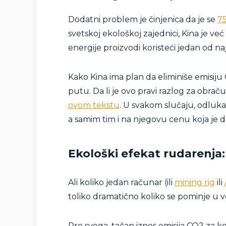
Dodatni problem je činjenica da je se
75
svetskoj ekološkoj zajednici, Kina je 
energije proizvodi koristeći jedan od na
Kako Kina ima plan da eliminiše emisij
putu. Da li je ovo pravi razlog za obraču
ovom tekstu
. U svakom slučaju, odluka
a samim tim i na njegovu cenu koja je
Ekološki efekat rudarenja: 
Ali koliko jedan računar (ili
mining rig
ili
toliko dramatično koliko se pominje u 
Pre svega, tačan iznos emisija CO2 za k