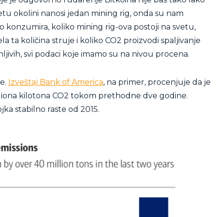
etu okolini nanosi jedan mining rig, onda su nam
o konzumira, koliko mining rig-ova postoji na svetu,
la ta količina struje i koliko CO2 proizvodi spaljivanje
jivih, svi podaci koje imamo su na nivou procena.
će.
Izveštaj Bank of America
, na primer, procenjuje da je
iliona kilotona CO2 tokom prethodne dve godine.
jka stabilno raste od 2015.