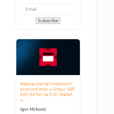
Subscribe
Najpopularniji investicioni
proizvod stiže u Srbiju: S&P
500 (SPYx) na ECD Wallet-
u
Igor Mirković