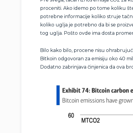
proceniti. Ako idemo po tome koliku št
potrebne informacije koliko struje tačn
koliko uglja je potrebno da bi se proizve
tog uglja. Pošto ovde ima dosta promenl
Bilo kako bilo, procene nisu ohrabruju
Bitkoin odgovoran za emisiju oko 40 m
Dodatno zabrinjava činjenica da ova bro