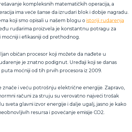
rešavanje kompleksnih matematičkih operacija, a
eracija ima veće šanse da izrudari blok i dobije nagradu.
ema koji smo opisali u našem blogu o
istoriji rudarenja
među rudarima proizvela je konstantnu potragu za
moćniji i efikasniji od prethodnog.
ljan običan procesor koji možete da nađete u
darenje je znatno podignut. Uređaji koji se danas
 puta moćniji od tih prvih procesora iz 2009.
e znače i veću potrošnju električne energije. Zapravo,
normni računi za struju su verovatno najveći trošak
sveta glavni izvor energije i dalje ugalj, jasno je kako
eobnovljivih resursa i povećanje emisije CO2.