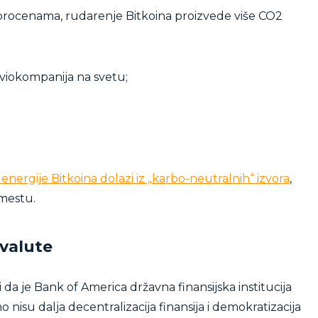
procenama, rudarenje Bitkoina proizvede više CO2
aviokompanija na svetu;
energije Bitkoina dolazi iz „karbo-neutralnih“ izvora
,
 mestu.
valute
 je Bank of America državna finansijska institucija
no nisu dalja decentralizacija finansija i demokratizacija