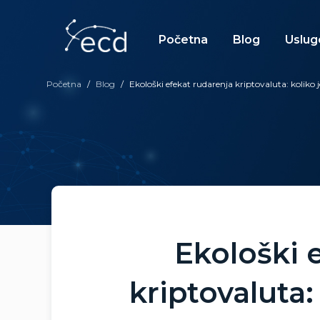
Skip
to
content
Početna
Blog
Uslug
Početna
/
Blog
/
Ekološki efekat rudarenja kriptovaluta: koliko 
Ekološki 
kriptovaluta: