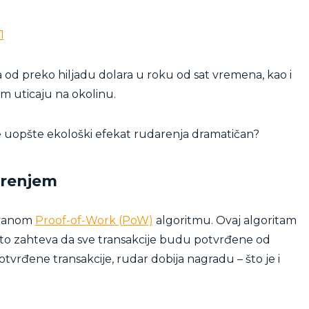
1
 od preko hiljadu dolara u roku od sat vremena, kao i
m uticaju na okolinu.
 je uopšte ekološki efekat rudarenja dramatičan?
arenjem
zvanom
Proof-of-Work (PoW)
algoritmu. Ovaj algoritam
to zahteva da sve transakcije budu potvrđene od
tvrđene transakcije, rudar dobija nagradu – što je i