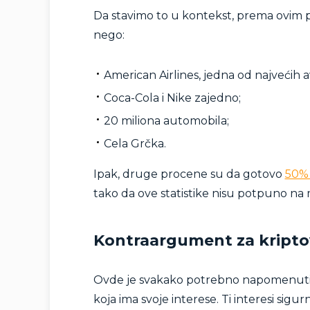
Da stavimo to u kontekst, prema ovim 
nego:
American Airlines, jedna od najvećih 
Coca-Cola i Nike zajedno;
20 miliona automobila;
Cela Grčka.
Ipak, druge procene su da gotovo
50% 
tako da ove statistike nisu potpuno na
Kontraargument za kripto
Ovde je svakako potrebno napomenuti da
koja ima svoje interese. Ti interesi sigur