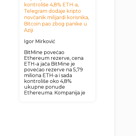
kontroliše 4,8% ETH-a,
Telegram dodaje kripto
novčanik milijardi korisnika,
Bitcoin pao zbog panike u
Aziji
Igor Mirković
BitMine povećao
Ethereum rezerve, cena
ETH-a jača BitMine je
povećao rezerve na 5,79
miliona ETH-a i sada
kontroliše oko 4,8%
ukupne ponude
Ethereuma. Kompanija je