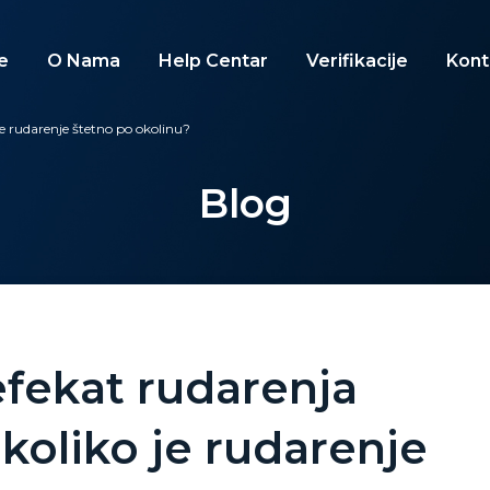
e
O Nama
Help Centar
Verifikacije
Kont
je rudarenje štetno po okolinu?
Blog
efekat rudarenja
 koliko je rudarenje