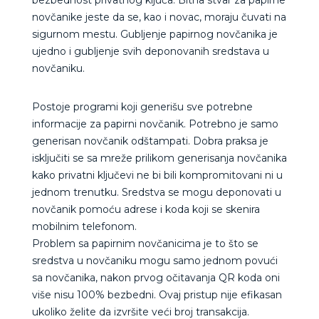
novčanike jeste da se, kao i novac, moraju čuvati na
sigurnom mestu. Gubljenje papirnog novčanika je
ujedno i gubljenje svih deponovanih sredstava u
novčaniku.
Postoje programi koji generišu sve potrebne
informacije za papirni novčanik. Potrebno je samo
generisan novčanik odštampati. Dobra praksa je
isključiti se sa mreže prilikom generisanja novčanika
kako privatni ključevi ne bi bili kompromitovani ni u
jednom trenutku. Sredstva se mogu deponovati u
novčanik pomoću adrese i koda koji se skenira
mobilnim telefonom.
Problem sa papirnim novčanicima je to što se
sredstva u novčaniku mogu samo jednom povući
sa novčanika, nakon prvog očitavanja QR koda oni
više nisu 100% bezbedni. Ovaj pristup nije efikasan
ukoliko želite da izvršite veći broj transakcija.