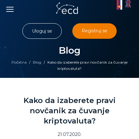
Skip
to
content
Registruj se
Uloguj se
Blog
Početna
/
Blog
/
Kako da izaberete pravi novčanik za čuvanje
kriptovaluta?
Kako da izaberete pravi
novčanik za čuvanje
kriptovaluta?
21.07.2020.