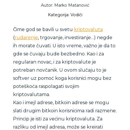
Autor: Marko Matanović
Kategorija: Vodiči
Čime god se bavili u svetu
kriptovaluta
(
rudarenje
, trgovanje, investiranje…) negde
ih morate čuvati. U isto vreme, važno je da to
gde se čuvaju bude bezbedno. Kao i za
regularan novac, i za kriptovalute je
potreban novčanik. U ovom slučaju to je
softver uz pomoć koga korisnici mogu bez
poteškoća raspolagati svojim
kriptovalutama.
Kao i imejl adrese, bitkoin adrese se mogu
slati drugim bitkoin korisnicima radi razmene.
Princip je isti za većinu kriptovaluta. Za
razliku od imejl adresa, može se kreirati