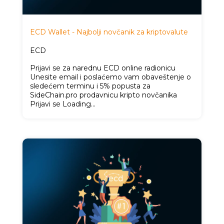
ECD Wallet - Najbolji novčanik za kriptovalute
ECD
Prijavi se za narednu ECD online radionicu
Unesite email i poslaćemo vam obaveštenje o
sledećem terminu i 5% popusta za
SideChain.pro prodavnicu kripto novčanika
Prijavi se Loading…