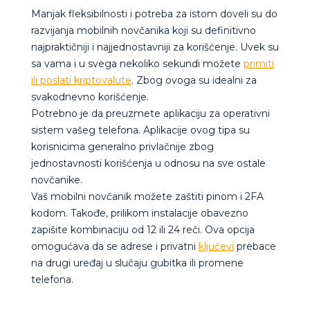
Manjak fleksibilnosti i potreba za istom doveli su do
razvijanja mobilnih novčanika koji su definitivno
najpraktičniji i najjednostavniji za korišćenje. Uvek su
sa vama i u svega nekoliko sekundi možete
primiti
ili poslati kriptovalute
. Zbog ovoga su idealni za
svakodnevno korišćenje.
Potrebno je da preuzmete aplikaciju za operativni
sistem vašeg telefona. Aplikacije ovog tipa su
korisnicima generalno privlačnije zbog
jednostavnosti korišćenja u odnosu na sve ostale
novčanike.
Vaš mobilni novčanik možete zaštiti pinom i 2FA
kodom. Takođe, prilikom instalacije obavezno
zapišite kombinaciju od 12 ili 24 reči. Ova opcija
omogućava da se adrese i privatni
ključevi
prebace
na drugi uređaj u slučaju gubitka ili promene
telefona.