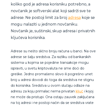
koliko god je adresa korisniku potrebno, a
novčanik je softverski alat koji sadrži sve te
adrese. Ne postoji limit za broj
adresa
koje se
mogu nalaziti u jednom novčaniku.
Novčanik je, suštinski, skup adresa i privatnih
ključeva korisnika.
Adrese su nešto slično broju računa u banci. Na ove
adrese se šalju sredstva. Za razliku od bankarskih
sistema u kojima se pojedine transakcije mogu
ispraviti, u svetu kriptovaluta ne sme doći do
greške. Jedno promašeno slovo ili pogrešno unet
broj u adresi dovodi do toga da sredstva ne stignu
do korisnika. Sredstva u ovom slučaju odlaze na
adresu za koju primalac nema privatan
ključ
i kojoj
ne može da pristupi. Ona ostaju zauvek zaključana
na toj adresi i ne postoji način da se sredstva vrate