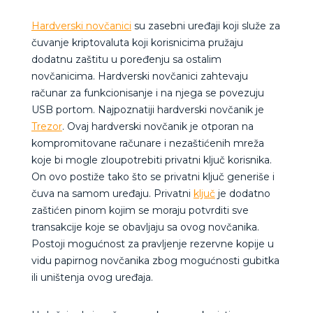
Hardverski novčanici
su zasebni uređaji koji služe za
čuvanje kriptovaluta koji korisnicima pružaju
dodatnu zaštitu u poređenju sa ostalim
novčanicima. Hardverski novčanici zahtevaju
računar za funkcionisanje i na njega se povezuju
USB portom. Najpoznatiji hardverski novčanik je
Trezor
. Ovaj hardverski novčanik je otporan na
kompromitovane računare i nezaštićenih mreža
koje bi mogle zloupotrebiti privatni ključ korisnika.
On ovo postiže tako što se privatni ključ generiše i
čuva na samom uređaju. Privatni
ključ
je dodatno
zaštićen pinom kojim se moraju potvrditi sve
transakcije koje se obavljaju sa ovog novčanika.
Postoji mogućnost za pravljenje rezervne kopije u
vidu papirnog novčanika zbog mogućnosti gubitka
ili uništenja ovog uređaja.