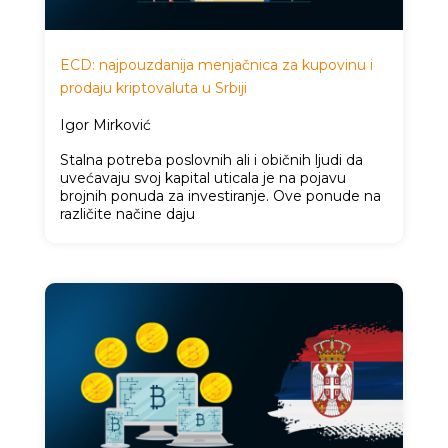
ECD: najpouzdanija menjačnica za kupovinu i
prodaju kriptovaluta u Srbiji
Igor Mirković
Stalna potreba poslovnih ali i običnih ljudi da
uvećavaju svoj kapital uticala je na pojavu
brojnih ponuda za investiranje. Ove ponude na
različite načine daju