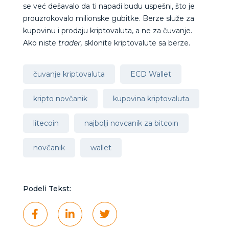
se već dešavalo da ti napadi budu uspešni, što je
prouzrokovalo milionske gubitke. Berze služe za
kupovinu i prodaju kriptovaluta, a ne za čuvanje.
Ako niste
trader,
sklonite kriptovalute sa berze.
čuvanje kriptovaluta
ECD Wallet
kripto novčanik
kupovina kriptovaluta
litecoin
najbolji novcanik za bitcoin
novčanik
wallet
Podeli Tekst: