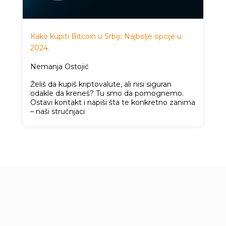
Kako kupiti Bitcoin u Srbiji: Najbolje opcije u
2024.
Nemanja Ostojić
Želiš da kupiš kriptovalute, ali nisi siguran
odakle da kreneš? Tu smo da pomognemo.
Ostavi kontakt i napiši šta te konkretno zanima
– naši stručnjaci