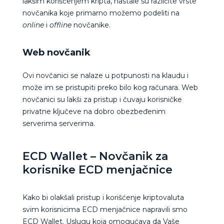
lakšim korišćenjem kripta, nastale su različite vrste
novčanika koje primarno možemo podeliti na
online
i
offline
novčanike.
Web novčanik
Ovi novčanici se nalaze u potpunosti na klaudu i
može im se pristupiti preko bilo kog računara. Web
novčanici su lakši za pristup i čuvaju korisničke
privatne ključeve na dobro obezbeđenim
serverima serverima.
ECD Wallet – Novčanik za
korisnike ECD menjačnice
Kako bi olakšali pristup i korišćenje kriptovaluta
svim korisnicima ECD menjačnice napravili smo
ECD Wallet. Uslugu koja omogućava da Vaše