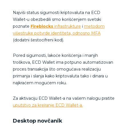
Najviši status sigurnosti kriptovaluta na ECD
Wallet-u obezbedili smo korišćenjem svetski
poznate
Fireblocks
infrastrukture
i
metodom
višestruke potvrde identiteta, odnosno MFA
(dodatni šestocifreni kod).
Pored sigurnosti, lakoće korišćenja i manjih
troškova, ECD Wallet ima potpuno automatizovan
proces transakcija što omogućava realizaciju
primanja i slanja kako kriptovaluta tako i dinara u
najkraćem mogućem roku.
Za aktivaciju ECD Wallet-a na vašem nalogu pratite
uputstvo za kreiranje ECD Wallet-a.
Desktop novčanik