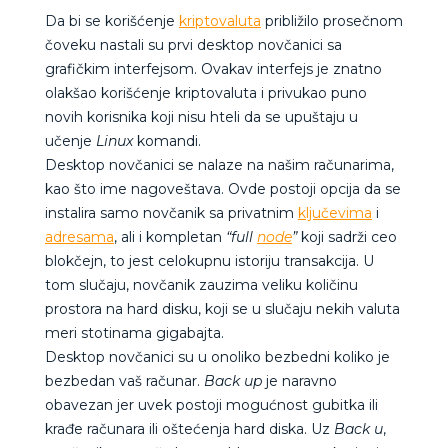
Da bi se korišćenje
kriptovaluta
približilo prosečnom
čoveku nastali su prvi desktop novčanici sa
grafičkim interfejsom. Ovakav interfejs je znatno
olakšao korišćenje kriptovaluta i privukao puno
novih korisnika koji nisu hteli da se upuštaju u
učenje
Linux
komandi.
Desktop novčanici se nalaze na našim računarima,
kao što ime nagoveštava. Ovde postoji opcija da se
instalira samo novčanik sa privatnim
ključevima
i
adresama
, ali i kompletan
“full
node
”
koji sadrži ceo
blokčejn, to jest celokupnu istoriju transakcija. U
tom slučaju, novčanik zauzima veliku količinu
prostora na hard disku, koji se u slučaju nekih valuta
meri stotinama gigabajta.
Desktop novčanici su u onoliko bezbedni koliko je
bezbedan vaš računar.
Back up
je naravno
obavezan jer uvek postoji mogućnost gubitka ili
krađe računara ili oštećenja hard diska. Uz
Back u
,