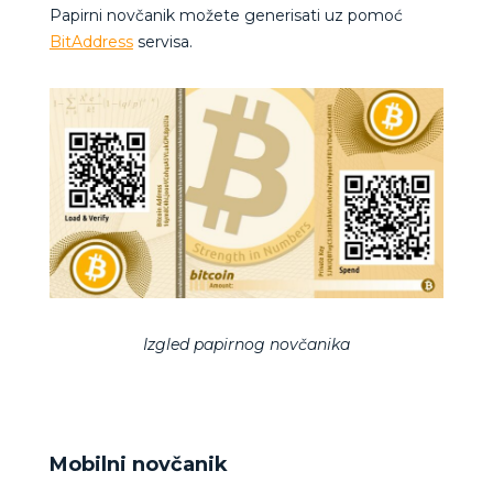
Papirni novčanik možete generisati uz pomoć
BitAddress
servisa.
Izgled papirnog novčanika
Mobilni novčanik