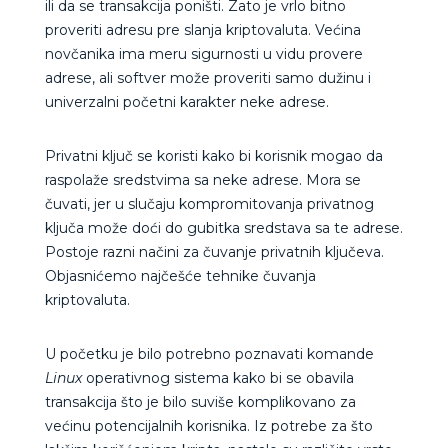
ili da se transakcija poništi. Zato je vrlo bitno
proveriti adresu pre slanja kriptovaluta. Većina
novčanika ima meru sigurnosti u vidu provere
adrese, ali softver može proveriti samo dužinu i
univerzalni početni karakter neke adrese.
Privatni ključ se koristi kako bi korisnik mogao da
raspolaže sredstvima sa neke adrese. Mora se
čuvati, jer u slučaju kompromitovanja privatnog
ključa može doći do gubitka sredstava sa te adrese.
Postoje razni načini za čuvanje privatnih ključeva.
Objasnićemo najčešće tehnike čuvanja
kriptovaluta.
U početku je bilo potrebno poznavati komande
Linux
operativnog sistema kako bi se obavila
transakcija što je bilo suviše komplikovano za
većinu potencijalnih korisnika. Iz potrebe za što