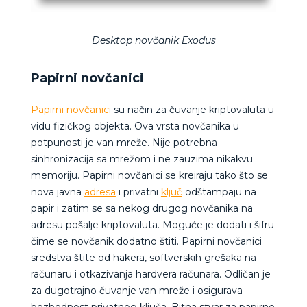
Desktop novčanik Exodus
Papirni novčanici
Papirni novčanici
su način za čuvanje kriptovaluta u
vidu fizičkog objekta. Ova vrsta novčanika u
potpunosti je van mreže. Nije potrebna
sinhronizacija sa mrežom i ne zauzima nikakvu
memoriju. Papirni novčanici se kreiraju tako što se
nova javna
adresa
i privatni
ključ
odštampaju na
papir i zatim se sa nekog drugog novčanika na
adresu pošalje kriptovaluta. Moguće je dodati i šifru
čime se novčanik dodatno štiti. Papirni novčanici
sredstva štite od hakera, softverskih grešaka na
računaru i otkazivanja hardvera računara. Odličan je
za dugotrajno čuvanje van mreže i osigurava
bezbednost privatnog ključa. Bitna stvar za papirne