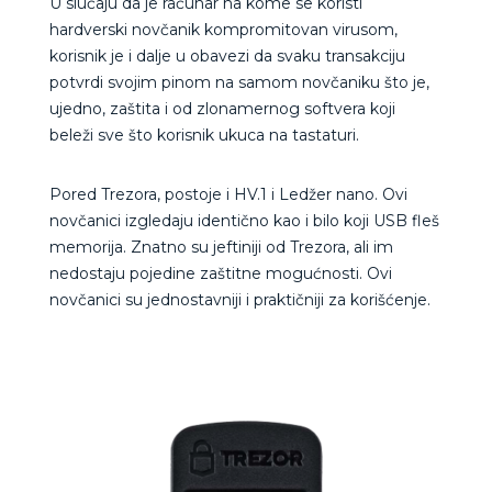
U slučaju da je računar na kome se koristi
hardverski novčanik kompromitovan virusom,
korisnik je i dalje u obavezi da svaku transakciju
potvrdi svojim pinom na samom novčaniku što je,
ujedno, zaštita i od zlonamernog softvera koji
beleži sve što korisnik ukuca na tastaturi.
Pored Trezora, postoje i HV.1 i Ledžer nano. Ovi
novčanici izgledaju identično kao i bilo koji USB fleš
memorija. Znatno su jeftiniji od Trezora, ali im
nedostaju pojedine zaštitne mogućnosti. Ovi
novčanici su jednostavniji i praktičniji za korišćenje.