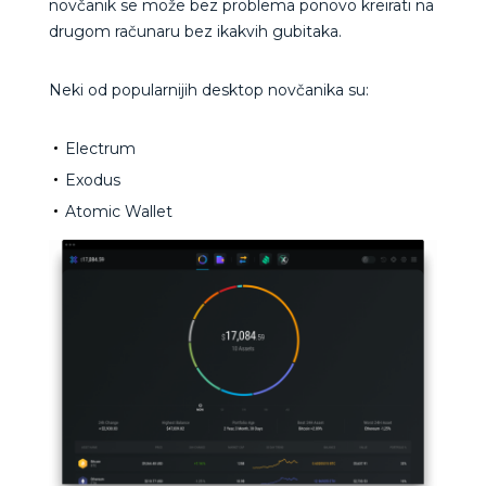
novčanik se može bez problema ponovo kreirati na
drugom računaru bez ikakvih gubitaka.
Neki od popularnijih desktop novčanika su:
Electrum
Exodus
Atomic Wallet