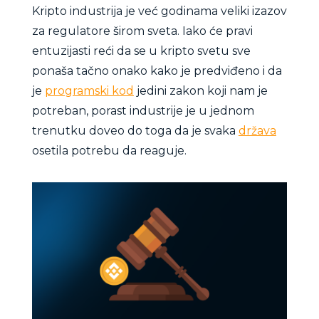
Kripto industrija je već godinama veliki izazov
za regulatore širom sveta. Iako će pravi
entuzijasti reći da se u kripto svetu sve
ponaša tačno onako kako je predviđeno i da
je
programski kod
jedini zakon koji nam je
potreban, porast industrije je u jednom
trenutku doveo do toga da je svaka
država
osetila potrebu da reaguje.