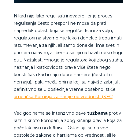
Nikad nije lako regulisati inovacije, jer je proces
regulisanja često prespor i ne može da prati
napredak oblasti koja se reguliše. Istini za volju,
regulatorima stvarno nije lako i donekle treba imati
razumevanja za njih, ali samo donekle. Ima svetlih
primera naravno, ali ćemo se njima baviti neki drugi
put. Nažalost, mnogo je regulatora koji zbog straha,
neznanja i kratkovidosti prave više štete nego
koristi čak i kad imaju dobre namere (često ih i
nemaju). Ipak, među onima koji su najviše zabrljali,
definitivno se u poslednje vreme posebno ističe
američka Komisija za hartije od vrednosti (SEC)
.
Već godinama se intenzivno bave
tužbama
protiv
raznih kripto kompanija zbog kršenja pravila koja za
početak nisu ni definisali. Oslanjaju se na već
postojeće zakone o hartijama od vrednosti, ali je