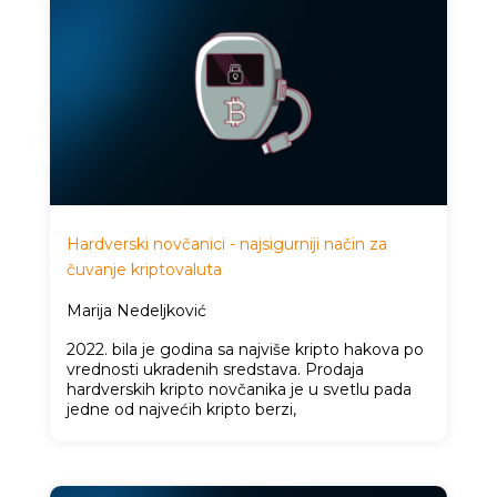
Hardverski novčanici - najsigurniji način za
čuvanje kriptovaluta
Marija Nedeljković
2022. bila je godina sa najviše kripto hakova po
vrednosti ukradenih sredstava. Prodaja
hardverskih kripto novčanika je u svetlu pada
jedne od najvećih kripto berzi,