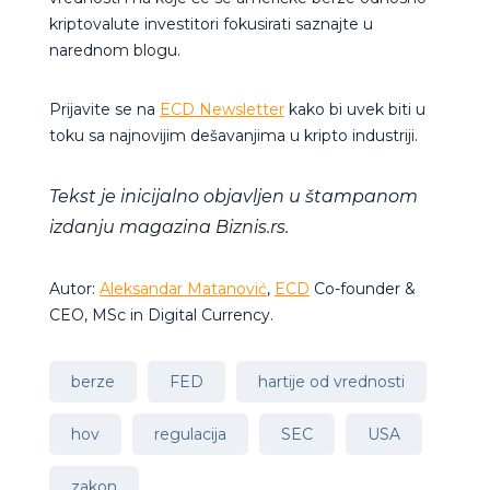
kriptovalute investitori fokusirati saznajte u
narednom blogu.
Prijavite se na
ECD Newsletter
kako bi uvek biti u
toku sa najnovijim dešavanjima u kripto industriji.
Tekst je inicijalno objavljen u štampanom
izdanju magazina Biznis.rs.
Autor:
Aleksandar Matanović
,
ECD
Co-founder &
CEO, MSc in Digital Currency.
berze
FED
hartije od vrednosti
hov
regulacija
SEC
USA
zakon