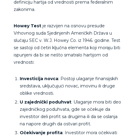
definiciju hartija od vrednosti prema federalnim
zakonima.
Howey Test
je razvijen na osnovu presude
Vrhovnog suda Sjedinjenih Američkih Država u
slučaju SEC v. W.J. Howey Co. iz 1946. godine. Test
se sastoji od četiri ključna elementa koji moraju biti
ispunjeni da bi se nešto smatralo hartijom od
vrednosti:
Investicija novca
: Postoji ulaganje finansijskih
sredstava, uključujući novac, imovinu ili druge
oblike vrednosti.
U zajednički poduhvat
: Ulaganje mora biti deo
zajedničkog poduhvata, gde se očekuje da
investitor deli profit sa drugima ili da se oslanja
na napore drugih da ostvari profit.
Očekivanje profita
: Investitor mora očekivati