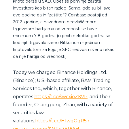
kripto berze u SAD. Opet se pominje zaštita
investitora kao bitan razlog. Samo, gde su bili sve
ove godine da ih “zaštite”? Coinbase postoji od
2012. godine, a navodnom neovlašćenom
trgovinom hartijama od vrednosti se bave
minimum 7-8 godina (u prvih nekoliko godina se
kod njih trgovalo samo Bitkoinom – jedinom
kriptovalutom za koju je SEC nedvosmisleno rekao
da nije hartija od vrednosti).
Today we charged Binance Holdings Ltd.
(Binance); U.S.-based affiliate, BAM Trading
Services Inc., which, together with Binance,
operates
https://t.co/swcxioZKVP
; and their
founder, Changpeng Zhao, with a variety of
securities law
violations.
https://t.co/H1wgGgR5ir
pic.twitter.com/IWTb7Et86H