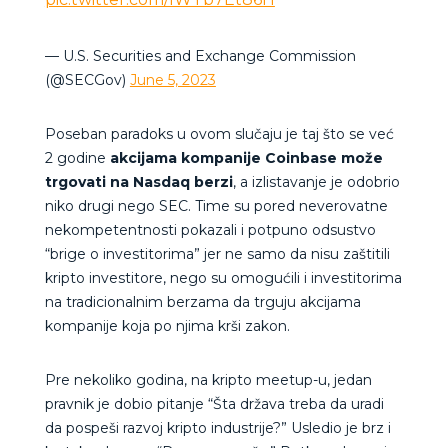
— U.S. Securities and Exchange Commission
(@SECGov)
June 5, 2023
Poseban paradoks u ovom slučaju je taj što se već
2 godine
akcijama kompanije Coinbase može
trgovati na Nasdaq berzi
, a izlistavanje je odobrio
niko drugi nego SEC. Time su pored neverovatne
nekompetentnosti pokazali i potpuno odsustvo
“brige o investitorima” jer ne samo da nisu zaštitili
kripto investitore, nego su omogućili i investitorima
na tradicionalnim berzama da trguju akcijama
kompanije koja po njima krši zakon.
Pre nekoliko godina, na kripto meetup-u, jedan
pravnik je dobio pitanje “Šta država treba da uradi
da pospeši razvoj kripto industrije?” Usledio je brz i