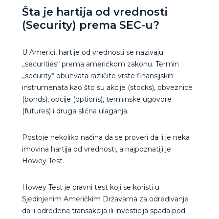
Šta je hartija od vrednosti
(Security) prema SEC-u?
U Americi, hartije od vrednosti se nazivaju
„securities“ prema američkom zakonu. Termin
„security“ obuhvata različite vrste finansijskih
instrumenata kao što su akcije (stocks), obveznice
(bonds), opcije (options), terminske ugovore
(futures) i druga slična ulaganja.
Postoje nekoliko načina da se proveri da li je neka
imovina hartija od vrednosti, a najpoznatiji je
Howey Test.
Howey Test je pravni test koji se koristi u
Sjedinjenim Američkim Državama za određivanje
da li određena transakcija ili investicija spada pod