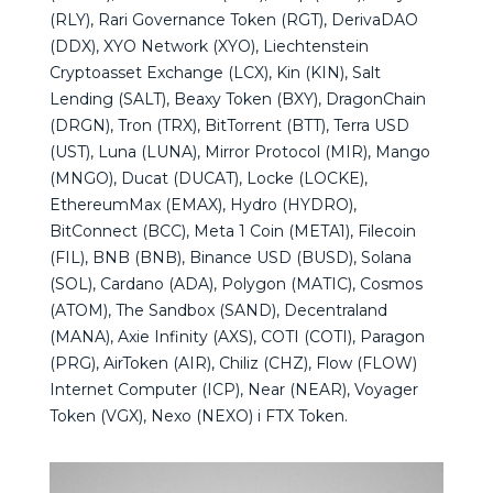
(RLY), Rari Governance Token (RGT), DerivaDAO
(DDX), XYO Network (XYO), Liechtenstein
Cryptoasset Exchange (LCX), Kin (KIN), Salt
Lending (SALT), Beaxy Token (BXY), DragonChain
(DRGN), Tron (TRX), BitTorrent (BTT), Terra USD
(UST), Luna (LUNA), Mirror Protocol (MIR), Mango
(MNGO), Ducat (DUCAT), Locke (LOCKE),
EthereumMax (EMAX), Hydro (HYDRO),
BitConnect (BCC), Meta 1 Coin (META1), Filecoin
(FIL), BNB (BNB), Binance USD (BUSD), Solana
(SOL), Cardano (ADA), Polygon (MATIC), Cosmos
(ATOM), The Sandbox (SAND), Decentraland
(MANA), Axie Infinity (AXS), COTI (COTI), Paragon
(PRG), AirToken (AIR), Chiliz (CHZ), Flow (FLOW)
Internet Computer (ICP), Near (NEAR), Voyager
Token (VGX), Nexo (NEXO) i FTX Token.