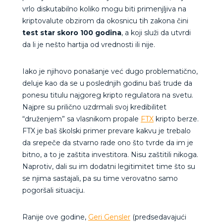
vrlo diskutabilno koliko mogu biti primenjljiva na
kriptovalute obzirom da okosnicu tih zakona čini
test star skoro 100 godina
, a koji služi da utvrdi
da li je nešto hartija od vrednosti ili nije.
Iako je njihovo ponašanje već dugo problematično,
deluje kao da se u poslednjih godinu baš trude da
ponesu titulu najgoreg kripto regulatora na svetu.
Najpre su prilično uzdrmali svoj kredibilitet
“druženjem” sa vlasnikom propale
FTX
kripto berze.
FTX je baš školski primer prevare kakvu je trebalo
da srepeče da stvarno rade ono što tvrde da im je
bitno, a to je zaštita investitora. Nisu zaštitili nikoga.
Naprotiv, dali su im dodatni legitimitet time što su
se njima sastajali, pa su time verovatno samo
pogoršali situaciju.
Ranije ove godine,
Geri Gensler
(predsedavajući