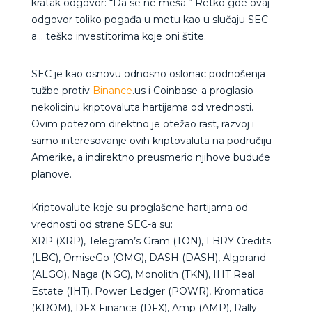
kratak odgovor: “Da se ne meša.” Retko gde ovaj
odgovor toliko pogađa u metu kao u slučaju SEC-
a… teško investitorima koje oni štite.
SEC je kao osnovu odnosno oslonac podnošenja
tužbe protiv
Binance
.us i Coinbase-a proglasio
nekolicinu kriptovaluta hartijama od vrednosti.
Ovim potezom direktno je otežao rast, razvoj i
samo interesovanje ovih kriptovaluta na područiju
Amerike, a indirektno preusmerio njihove buduće
planove.
Kriptovalute koje su proglašene hartijama od
vrednosti od strane SEC-a su:
XRP (XRP), Telegram’s Gram (TON), LBRY Credits
(LBC), OmiseGo (OMG), DASH (
DASH), Algorand
(
ALGO), Naga (NGC), Monolith (TKN), IHT Real
Estate (IHT), Power Ledger (POWR), Kromatica
(KROM), DFX Finance (DFX), Amp (AMP), Rally