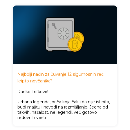
Najbolji način za čuvanje 12 sigurnosnih reči
kripto novčanika?
Ranko Trifković
Urbana legenda, priča koja čak i da nije istinita,
budi maštu i navodi na razmišljanje. Jedna od
takvih, nažalost, ne legendi, već gotovo
redovnih vesti