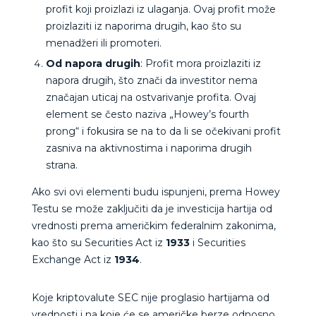
profit koji proizlazi iz ulaganja. Ovaj profit može
proizlaziti iz naporima drugih, kao što su
menadžeri ili promoteri.
Od napora drugih
: Profit mora proizlaziti iz
napora drugih, što znači da investitor nema
značajan uticaj na ostvarivanje profita. Ovaj
element se često naziva „Howey’s fourth
prong“ i fokusira se na to da li se očekivani profit
zasniva na aktivnostima i naporima drugih
strana.
Ako svi ovi elementi budu ispunjeni, prema Howey
Testu se može zaključiti da je investicija hartija od
vrednosti prema američkim federalnim zakonima,
kao što su Securities Act iz
1933
i Securities
Exchange Act iz
1934
.
Koje kriptovalute SEC nije proglasio hartijama od
vrednosti i na koje će se američke berze odnosno