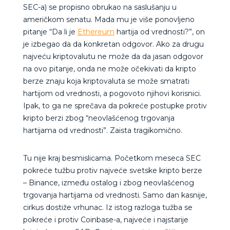
SEC-a) se propisno obrukao na saslušanju u
američkom senatu. Mada mu je više ponovljeno
pitanje “Da li je
Ethereum
hartija od vrednosti?”, on
je izbegao da da konkretan odgovor. Ako za drugu
najveću kriptovalutu ne može da da jasan odgovor
na ovo pitanje, onda ne može očekivati da kripto
berze znaju koja kriptovaluta se može smatrati
hartijom od vrednosti, a pogovoto njihovi korisnici.
Ipak, to ga ne sprečava da pokreće postupke protiv
kripto berzi zbog “neovlašćenog trgovanja
hartijama od vrednosti”. Zaista tragikomično.
Tu nije kraj besmislicama. Početkom meseca SEC
pokreće tužbu protiv najveće svetske kripto berze
– Binance, između ostalog i zbog neovlašćenog
trgovanja hartijama od vrednosti. Samo dan kasnije,
cirkus dostiže vrhunac. Iz istog razloga tužba se
pokreće i protiv Coinbase-a, najveće i najstarije