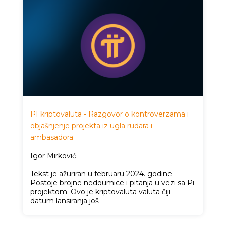
PI kriptovaluta - Razgovor o kontroverzama i
objašnjenje projekta iz ugla rudara i
ambasadora
Igor Mirković
Tekst je ažuriran u februaru 2024. godine
Postoje brojne nedoumice i pitanja u vezi sa Pi
projektom. Ovo je kriptovaluta valuta čiji
datum lansiranja još