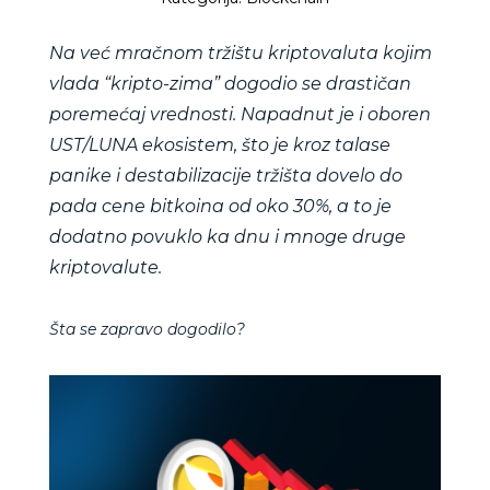
Na već mračnom tržištu kriptovaluta kojim
vlada “kripto-zima” dogodio se drastičan
poremećaj vrednosti. Napadnut je i oboren
UST/LUNA ekosistem, što je kroz talase
panike i destabilizacije tržišta dovelo do
pada cene bitkoina od oko 30%, a to je
dodatno povuklo ka dnu i mnoge druge
kriptovalute.
Šta se zapravo dogodilo?