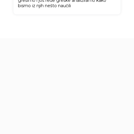
grešimo i još ređe greške analiziramo kako
bismo iz njih nešto naučili