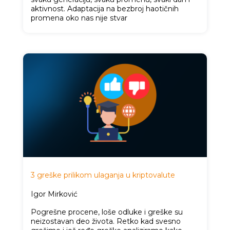
aktivnost. Adaptacija na bezbroj haotičnih
promena oko nas nije stvar
3 greške prilikom ulaganja u kriptovalute
Igor Mirković
Pogrešne procene, loše odluke i greške su
neizostavan deo života. Retko kad svesno