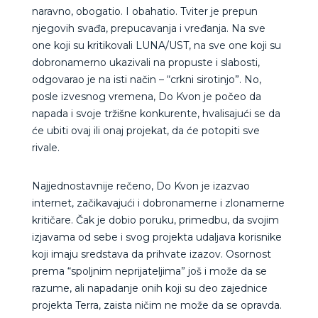
naravno, obogatio. I obahatio. Tviter je prepun
njegovih svađa, prepucavanja i vređanja. Na sve
one koji su kritikovali LUNA/UST, na sve one koji su
dobronamerno ukazivali na propuste i slabosti,
odgovarao je na isti način – “crkni sirotinjo”. No,
posle izvesnog vremena, Do Kvon je počeo da
napada i svoje tržišne konkurente, hvalisajući se da
će ubiti ovaj ili onaj projekat, da će potopiti sve
rivale.
Najjednostavnije rečeno, Do Kvon je izazvao
internet, začikavajući i dobronamerne i zlonamerne
kritičare. Čak je dobio poruku, primedbu, da svojim
izjavama od sebe i svog projekta udaljava korisnike
koji imaju sredstava da prihvate izazov. Osornost
prema “spoljnim neprijateljima” još i može da se
razume, ali napadanje onih koji su deo zajednice
projekta Terra, zaista ničim ne može da se opravda.