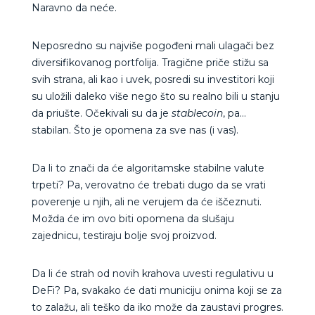
Naravno da neće.
Neposredno su najviše pogođeni mali ulagači bez
diversifikovanog portfolija. Tragične priče stižu sa
svih strana, ali kao i uvek, posredi su investitori koji
su uložili daleko više nego što su realno bili u stanju
da priušte. Očekivali su da je
stablecoin
, pa…
stabilan. Što je opomena za sve nas (i vas).
Da li to znači da će algoritamske stabilne valute
trpeti? Pa, verovatno će trebati dugo da se vrati
poverenje u njih, ali ne verujem da će iščeznuti.
Možda će im ovo biti opomena da slušaju
zajednicu, testiraju bolje svoj proizvod.
Da li će strah od novih krahova uvesti regulativu u
DeFi? Pa, svakako će dati municiju onima koji se za
to zalažu, ali teško da iko može da zaustavi progres.