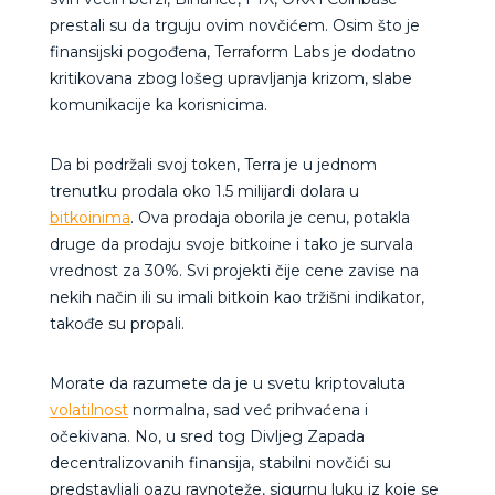
prestali su da trguju ovim novčićem. Osim što je
finansijski pogođena, Terraform Labs je dodatno
kritikovana zbog lošeg upravljanja krizom, slabe
komunikacije ka korisnicima.
Da bi podržali svoj token, Terra je u jednom
trenutku prodala oko 1.5 milijardi dolara u
bitkoinima
. Ova prodaja oborila je cenu, potakla
druge da prodaju svoje bitkoine i tako je survala
vrednost za 30%. Svi projekti čije cene zavise na
nekih način ili su imali bitkoin kao tržišni indikator,
takođe su propali.
Morate da razumete da je u svetu kriptovaluta
volatilnost
normalna, sad već prihvaćena i
očekivana. No, u sred tog Divljeg Zapada
decentralizovanih finansija, stabilni novčići su
predstavljali oazu ravnoteže, sigurnu luku iz koje se