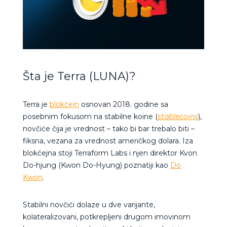
Šta je Terra (LUNA)?
Terra je
blokčejn
osnovan 2018. godine sa
posebnim fokusom na stabilne koine (
stablecoins
)
,
novčiće čija je vrednost – tako bi bar trebalo biti –
fiksna, vezana za vrednost američkog dolara. Iza
blokčejna stoji Terraform Labs i njen direktor Kvon
Do-hjung (Kwon Do-Hyung) poznatiji kao
Do
Kwon
.
Stabilni novčići dolaze u dve varijante,
kolateralizovani, potkrepljeni drugom imovinom