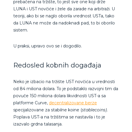
prebačena na tržište, to jest sve one koji drže
LUNA i UST novčiće i žele da zarade na arbitraži. U
teoriji, ako bi se naglo oborila vrednost USTa, tako
da LUNA ne može da nadoknadi pad, to bi oborilo
sistem.
U praksi, upravo ovo se i dogodilo.
Redosled kobnih događaja
Neko je izbacio na tržište UST novčića u vrednosti
od 84 miliona dolara. To je podstaklo razvojni tim da
povuče 150 miliona dolara likvidnosti UST-a sa
platforme Curve,
decentralizovane berze
specijalizovane za stabilne koine (
stablecoins)
.
Poplava UST-a na tržištima se nastavila i to je
izazvalo grdna talasanja.