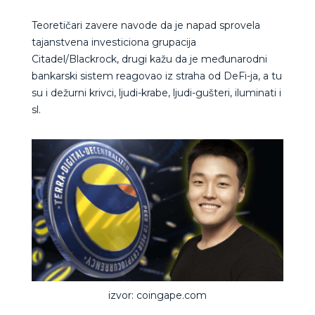
Teoretičari zavere navode da je napad sprovela
tajanstvena investiciona grupacija
Citadel/Blackrock, drugi kažu da je međunarodni
bankarski sistem reagovao iz straha od DeFi-ja, a tu
su i dežurni krivci, ljudi-krabe, ljudi-gušteri, iluminati i
sl.
izvor: coingape.com