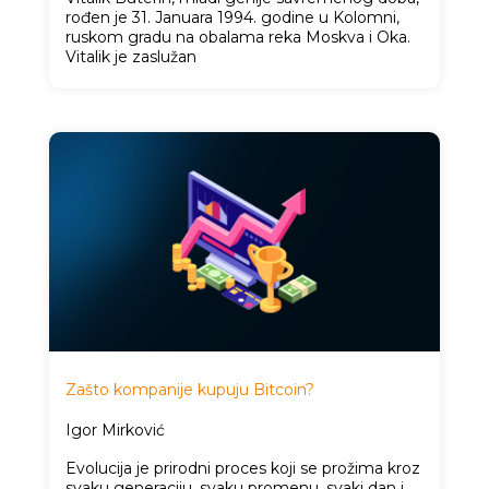
rođen je 31. Januara 1994. godine u Kolomni,
ruskom gradu na obalama reka Moskva i Oka.
Vitalik je zaslužan
Zašto kompanije kupuju Bitcoin?
Igor Mirković
Evolucija je prirodni proces koji se prožima kroz
svaku generaciju, svaku promenu, svaki dan i