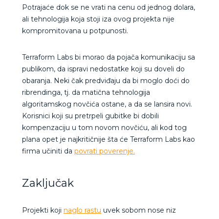
Potrajaće dok se ne vrati na cenu od jednog dolara,
ali tehnologija koja stoji iza ovog projekta nije
kompromitovana u potpunosti.
Terraform Labs bi morao da pojača komunikaciju sa
publikom, da ispravi nedostatke koji su doveli do
obaranja. Neki čak predviđaju da bi moglo doći do
ribrendinga, tj. da matična tehnologija
algoritamskog novčića ostane, a da se lansira novi.
Korisnici koji su pretrpeli gubitke bi dobili
kompenzaciju u tom novom novčiću, ali kod tog
plana opet je najkritičnije šta će Terraform Labs kao
firma učiniti da
povrati poverenje.
Zaključak
Projekti koji
naglo rastu
uvek sobom nose niz