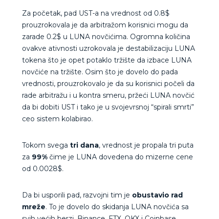
Za početak, pad UST-a na vrednost od 0.8$
prouzrokovala je da arbitražom korisnici mogu da
zarade 0.2$ u LUNA novčićima. Ogromna količina
ovakve ativnosti uzrokovala je destabilizaciju LUNA
tokena što je opet potaklo tržište da izbace LUNA
novčiće na tržište. Osim što je dovelo do pada
vrednosti, prouzrokovalo je da su korisnici počeli da
rade arbitražu i u kontra smeru, pržeći LUNA novčić
da bi dobiti UST i tako je u svojevrsnoj “spirali smrti”
ceo sistem kolabirao.
Tokom svega
tri dana
, vrednost je propala tri puta
za
99%
čime je LUNA dovedena do mizerne cene
od 0.0028$.
Da bi usporili pad, razvojni tim je
obustavio rad
mreže
. To je dovelo do skidanja LUNA novčića sa
svih većih berzi, Binance, FTX, OKX i Coinbase