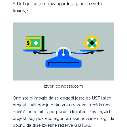
A DeFi je i dalje najavangardnija granica sveta
finansija.
izvor: coinbase.com
Ono što bi moglo da se dogodi jeste da UST i slični
projekti ipak dobiju neku vrstu rezeve, možda novi
novčići neće biti u potpunosti kolateralizovani, ali bi
projekti koji pokreću algoritamske novčiće mogli da
počnu da drže izvesne rezerve u BTC-u.