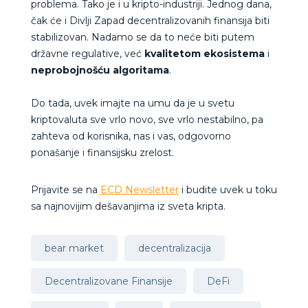
problema. Tako je i u kripto-industriji. Jednog dana,
čak će i Divlji Zapad decentralizovanih finansija biti
stabilizovan. Nadamo se da to neće biti putem
državne regulative, već
kvalitetom ekosistema
i
neprobojnošću algoritama
.
Do tada, uvek imajte na umu da je u svetu
kriptovaluta sve vrlo novo, sve vrlo nestabilno, pa
zahteva od korisnika, nas i vas, odgovorno
ponašanje i finansijsku zrelost.
Prijavite se na
ECD Newsletter
i budite uvek u toku
sa najnovijim dešavanjima iz sveta kripta.
bear market
decentralizacija
Decentralizovane Finansije
DeFi