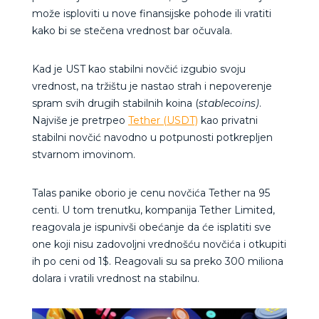
može isploviti u nove finansijske pohode ili vratiti
kako bi se stečena vrednost bar očuvala.
Kad je UST kao stabilni novčić izgubio svoju
vrednost, na tržištu je nastao strah i nepoverenje
spram svih drugih stabilnih koina (
stablecoins)
.
Najviše je pretrpeo
Tether (USDT)
kao privatni
stabilni novčić navodno u potpunosti potkrepljen
stvarnom imovinom.
Talas panike oborio je cenu novčića Tether na 95
centi. U tom trenutku, kompanija Tether Limited,
reagovala je ispunivši obećanje da će isplatiti sve
one koji nisu zadovoljni vrednošću novčića i otkupiti
ih po ceni od 1$. Reagovali su sa preko 300 miliona
dolara i vratili vrednost na stabilnu.