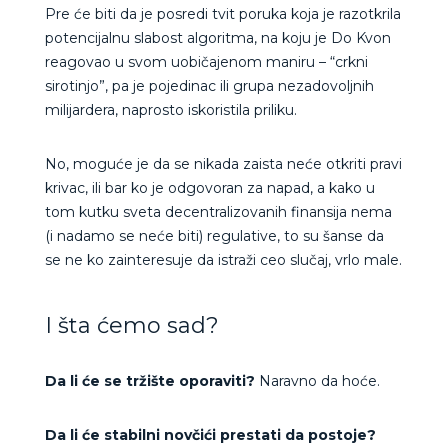
Pre će biti da je posredi tvit poruka koja je razotkrila
potencijalnu slabost algoritma, na koju je Do Kvon
reagovao u svom uobičajenom maniru – “crkni
sirotinjo”, pa je pojedinac ili grupa nezadovoljnih
milijardera, naprosto iskoristila priliku.
No, moguće je da se nikada zaista neće otkriti pravi
krivac, ili bar ko je odgovoran za napad, a kako u
tom kutku sveta decentralizovanih finansija nema
(i nadamo se neće biti) regulative, to su šanse da
se ne ko zainteresuje da istraži ceo slučaj, vrlo male.
I šta ćemo sad?
Da li će se tržište oporaviti?
Naravno da hoće.
Da li će stabilni novčići prestati da postoje?