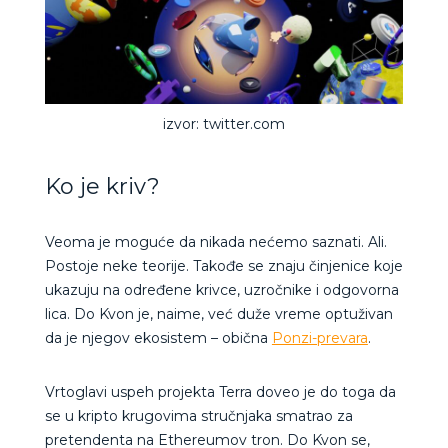
izvor: twitter.com
Ko je kriv?
Veoma je moguće da nikada nećemo saznati. Ali.
Postoje neke teorije. Takođe se znaju činjenice koje
ukazuju na određene krivce, uzročnike i odgovorna
lica. Do Kvon je, naime, već duže vreme optuživan
da je njegov ekosistem – obična
Ponzi-prevara
.
Vrtoglavi uspeh projekta Terra doveo je do toga da
se u kripto krugovima stručnjaka smatrao za
pretendenta na Ethereumov tron. Do Kvon se,