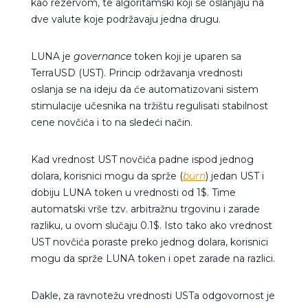
kao rezervom, te algoritamski koji se oslanjaju na
dve valute koje podržavaju jedna drugu.
LUNA je
governance
token koji je uparen sa
TerraUSD (UST). Princip održavanja vrednosti
oslanja se na ideju da će automatizovani sistem
stimulacije učesnika na tržištu regulisati stabilnost
cene novčića i to na sledeći način.
Kad vrednost UST novčića padne ispod jednog
dolara, korisnici mogu da sprže (
burn
) jedan UST i
dobiju LUNA token u vrednosti od 1$. Time
automatski vrše tzv. arbitražnu trgovinu i zarade
razliku, u ovom slučaju 0.1$. Isto tako ako vrednost
UST novčića poraste preko jednog dolara, korisnici
mogu da sprže LUNA token i opet zarade na razlici.
Dakle, za ravnotežu vrednosti USTa odgovornost je