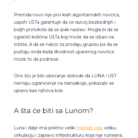
Premda novo nije prvi krah algoritamskih novčića,
uspeh USTa garantuje da će razvoj bezbednijih i
boljih protokola da se ipak nastavi. Mogla bi da se
ograniči količina USTa koji može da se izbaci na
tržište, ili da se nalozi za prodaju grupišu pa da se
puštaju onda kada likvidnost uparenog novčića
može to da podnese.
Ono što je bilo obećanje slobode da LUNA i UST
nemaju ograničenje na transakcije, pokazalo se
upravo kao njihova kob.
A šta će biti sa Lunom?
Luna i dalje ima prilično veliki
market cap
,
veliku
cirkulaciju i zapravo infrastrukturu koja nije ruinirana.