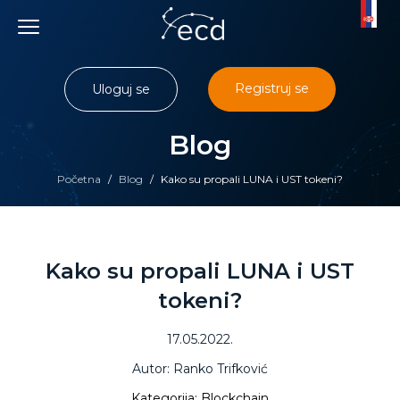
Skip
to
content
Registruj se
Uloguj se
Blog
Početna
/
Blog
/
Kako su propali LUNA i UST tokeni?
Kako su propali LUNA i UST
tokeni?
17.05.2022.
Autor: Ranko Trifković
Kategorija: Blockchain