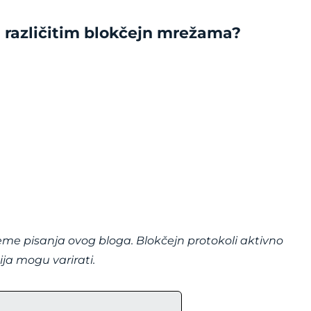
a različitim blokčejn mrežama?
eme pisanja ovog bloga. Blokčejn protokoli aktivno
ja mogu varirati.