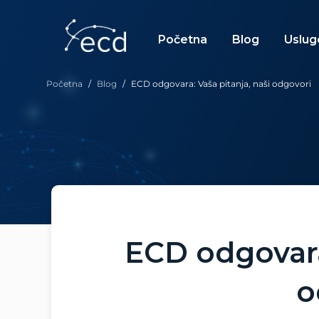
Skip
to
content
Početna
Blog
Uslug
Početna
/
Blog
/
ECD odgovara: Vaša pitanja, naši odgovori
ECD odgovara:
o