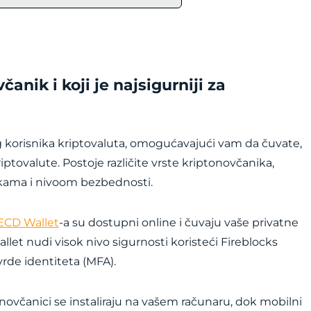
anik i koji je najsigurniji za
og korisnika kriptovaluta, omogućavajući vam da čuvate,
iptovalute. Postoje različite vrste kriptonovčanika,
tikama i nivoom bezbednosti.
ECD Wallet
-a su dostupni online i čuvaju vaše privatne
llet nudi visok nivo sigurnosti koristeći Fireblocks
rde identiteta (MFA).
novčanici se instaliraju na vašem računaru, dok mobilni