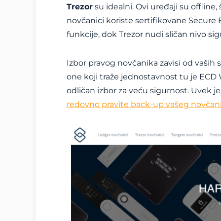
Trezor
su idealni. Ovi uređaji su offline
novčanici koriste sertifikovane Secur
funkcije, dok Trezor nudi sličan nivo si
Izbor pravog novčanika zavisi od vaših 
one koji traže jednostavnost tu je ECD 
odličan izbor za veću sigurnost. Uvek je
redovno pravite back-up vašeg novčan