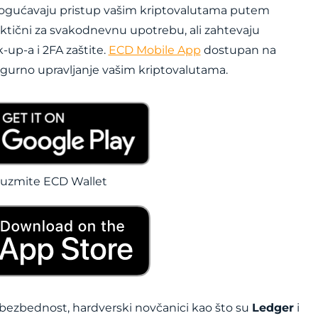
ogućavaju pristup vašim kriptovalutama putem
aktični za svakodnevnu upotrebu, ali zahtevaju
p-a i 2FA zaštite.
ECD Mobile App
dostupan na
igurno upravljanje vašim kriptovalutama.
uzmite ECD Wallet
bezbednost, hardverski novčanici kao što su
Ledger
i