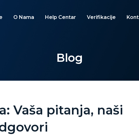
e
O Nama
Help Centar
Verifikacije
Kont
Blog
 Vaša pitanja, naši
dgovori