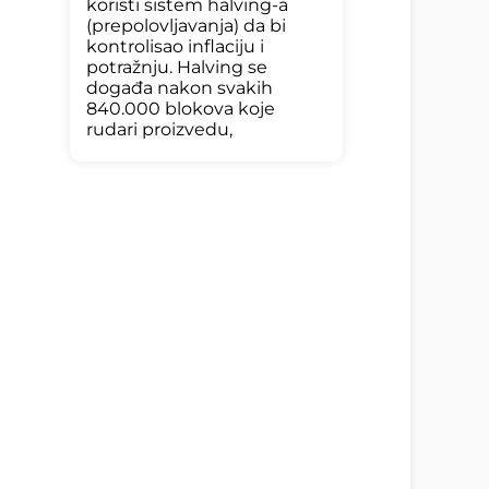
koristi sistem halving-a
(prepolovljavanja) da bi
kontrolisao inflaciju i
potražnju. Halving se
događa nakon svakih
840.000 blokova koje
rudari proizvedu,