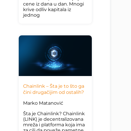
cene iz dana u dan. Mnogi
krive odliv kapitala iz
jednog
Chainlink – Šta je to što ga
čini drugačijim od ostalih?
Marko Matanović
Šta je Chainlink? Chainlink
(LINK) je decentralizovana
mreža i platforma koja ima
za cilj da poveže pametne