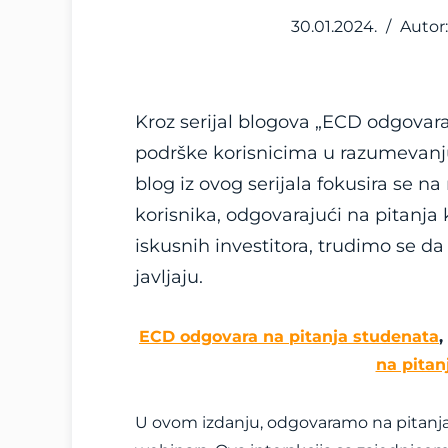
30.01.2024.
/
Autor:
Kroz serijal blogova „ECD odgovara
podrške korisnicima u razumevanju i
blog iz ovog serijala fokusira se na 
korisnika, odgovarajući na pitanja 
iskusnih investitora, trudimo se d
javljaju.
ECD odgovara na pitanja studenata
,
na pitan
U ovom izdanju, odgovaramo na pitanja