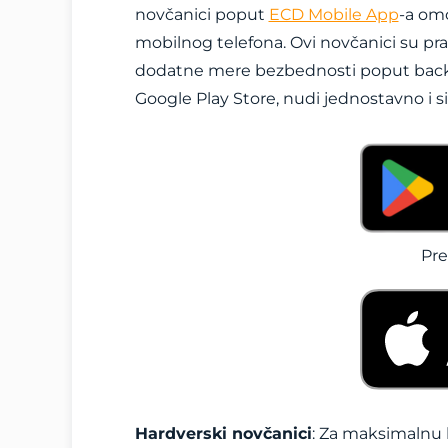
novčanici poput
ECD Mobile App
-a om
mobilnog telefona. Ovi novčanici su pr
dodatne mere bezbednosti poput back-u
Google Play Store, nudi jednostavno i s
Pre
Hardverski novčanici
: Za maksimalnu 