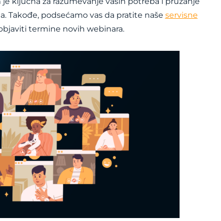
 je ključna za razumevanje vaših potreba i pružanje
a. Takođe, podsećamo vas da pratite naše
servisne
javiti termine novih webinara.