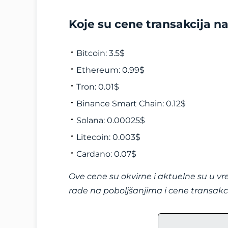
Koje su cene transakcija n
Bitcoin: 3.5$
Ethereum: 0.99$
Tron: 0.01$
Binance Smart Chain: 0.12$
Solana: 0.00025$
Litecoin: 0.003$
Cardano: 0.07$
Ove cene su okvirne i aktuelne su u vr
rade na poboljšanjima i cene transakci