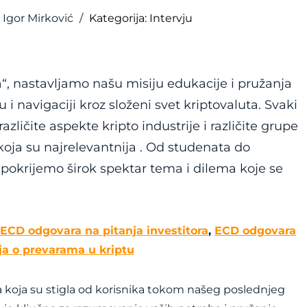
 Igor Mirković
/
Kategorija: Intervju
“, nastavljamo našu misiju edukacije i pružanja
 navigaciji kroz složeni svet kriptovaluta. Svaki
različite aspekte kripto industrije i različite grupe
koja su najrelevantnija . Od studenata do
a pokrijemo širok spektar tema i dilema koje se
ECD odgovara na pitanja investitora
,
ECD odgovara
ja o prevarama u kriptu
 koja su stigla od korisnika tokom našeg poslednjeg