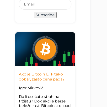
Subscribe
Ako je Bitcoin ETF tako
dobar, zašto cena pada?
Igor Mirković
Da li osećate strah na
tržištu? Dok akcije berze
beleže rast, Bitcoin trpi pad