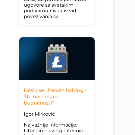
ugovore sa svetskim
podacima. Ovakav vid
povezivanja se
Desio se Litecoin halving -
Šta nas čeka u
budućnosti?
Igor Mirković
Najvažnije informacije:
Litecoin halving: Litecoin