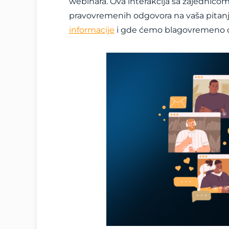
webinara. Ova interakcija sa zajednicom
pravovremenih odgovora na vaša pitanj
informacije
i gde ćemo blagovremeno ob