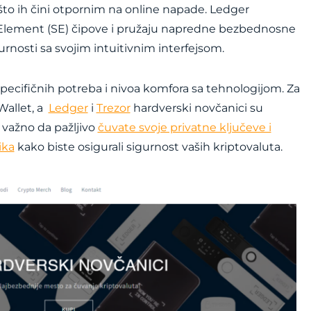
, što ih čini otpornim na online napade. Ledger
e Element (SE) čipove i pružaju napredne bezbednosne
gurnosti sa svojim intuitivnim interfejsom.
specifičnih potreba i nivoa komfora sa tehnologijom. Za
Wallet, a
Ledger
i
Trezor
hardverski novčanici su
 važno da pažljivo
čuvate svoje privatne ključeve i
ika
kako biste osigurali sigurnost vaših kriptovaluta.