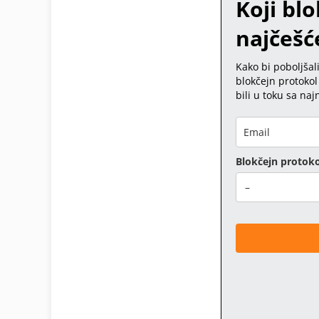
Koji blo
najčešće
Kako bi poboljšal
blokčejn protokol 
bili u toku sa na
Blokčejn protoko