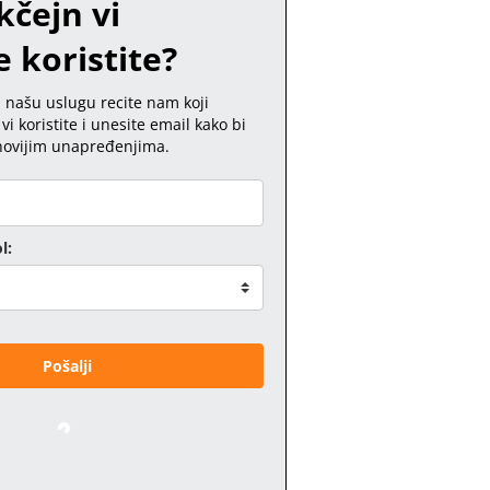
kčejn vi
 koristite?
i našu uslugu recite nam koji
vi koristite i unesite email kako bi
jnovijim unapređenjima.
l:
Pošalji
Loading…