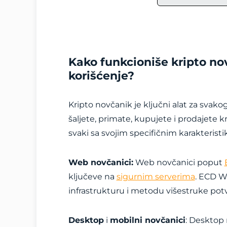
Kako funkcioniše kripto novč
korišćenje?
Kripto novčanik je ključni alat za svak
šaljete, primate, kupujete i prodajete kr
svaki sa svojim specifičnim karakteris
Web novčanici:
Web novčanici poput
ključeve na
sigurnim serverima
. ECD Wa
infrastrukturu i metodu višestruke potv
Desktop
i
mobilni novčanici
: Desktop 